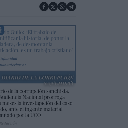
elo Gullo: “El trabajo de
itificar la historia, de poner la
dadera, de desmontar la
ificación, es un trabajo cristiano"
Hispanidad
ulos anteriores
DIARIO DE LA CORRUPCIÓN
SANCHISTA
rio de la corrupción sanchista.
Audiencia Nacional prorroga
s meses la investigación del caso
do, ante el ingente material
autado por la UCO
 Redacción