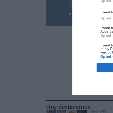
Opted 
Tu correo electrónico...
I want t
He leído y acepto las
condic
Opted 
I want 
Advertis
Opted 
I want t
of my P
was col
Opted 
Hoy destacamos
ECONOMÍA