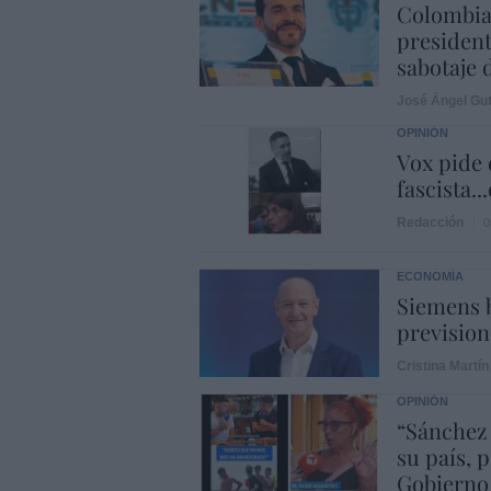
Colombia.
president
sabotaje 
José Ángel Gut
OPINIÓN
Vox pide d
fascista..
Redacción
0
ECONOMÍA
Siemens b
prevision
Cristina Martín
OPINIÓN
“Sánchez
su país, 
Gobierno