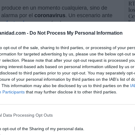
RT
 produce en un momento cualquiera, sino de
lo
 alarma por el
coronavirus
. Un escenario ante
Ce
li
se frotan las manos
(ya hay
di
s
y la cifra sigue creciendo) y que además,
anidad.com -
Do Not Process My Personal Information
hu
siciones en los sectores estratégicos (
JP
po
ción en Repsol y
BlackRock
, en Telefónica) o
His
to opt-out of the sale, sharing to third parties, or processing of your per
uerden que la vicepresidenta de Asuntos
formation for targeted advertising by us, please use the below opt-out s
ital,
Nadia Calviño
, señaló en rueda de
r selection. Please note that after your opt-out request is processed y
Cu
eing interest-based ads based on personal information utilized by us or
tu
los ámbitos prioritarios eran los sectores
disclosed to third parties prior to your opt-out. You may separately opt-
Red
n el hogar (luz, gas, agua y telecos).
losure of your personal information by third parties on the IAB’s list of
. This information may also be disclosed by us to third parties on the
IA
Participants
that may further disclose it to other third parties.
“E
pon
resado este artículo?
pr
l Data Processing Opt Outs
tro newsletter y recibe cada dia
ame
o más destacado de Hispanidad
por 
o opt-out of the Sharing of my personal data.