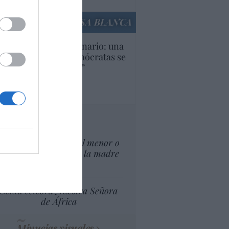
culos anteriores
LA CASA BLANCA
U. Inquietante escenario: una
cera parte de los demócratas se
ine como “socialista”
Ignacio Aguirre
culos anteriores
tas al director
¿El Superior interés el menor o
el superior interés de la madre
del menor?
Ceuta celebra Nuestra Señora
de África
Minucias visuales