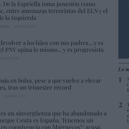
 De la Espriella toma posesión como
e, entre amenazas terroristas del ELN y el
de la Izquierda
iérrez
06/08/26 12:35
evolver a los hijos con sus padres... y es
.el PNV opina lo mismo... y es progresista
6/08/26 17:03
Lo m
aja en bolsa, pese a que vuelve a elevar
es, tras un trimestre récord
06/08/26 15:12
 es un sinvergüenza que ha abandonado a
porque Ceuta es España. Tenemos un
 en connivencia con Marruecos”: acusa