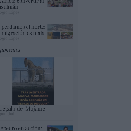
 África: convertir al
sulmán
ogio López
 perdamos el norte:
 emigración es mala
ogio López
gumentos
 regalo de 'Mojamé'
panidad
lepedro en acción: