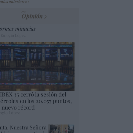
culos anteriores
Opinión
ormes minucias
 Eulogio López
 IBEX 35 cerró la sesión del
ércoles en los 20.057 puntos,
 nuevo récord
ogio López
uta. Nuestra Señora