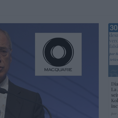
Marc
desm
ver
fals
por 
Artíc
Dia
La 
sei
Kol
inc
por