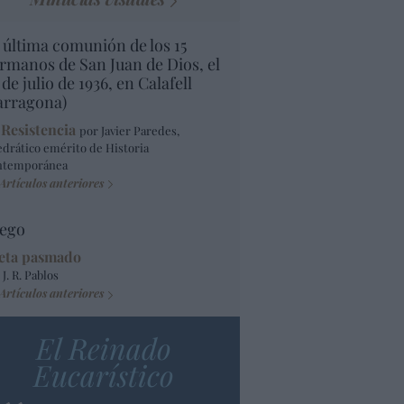
 última comunión de los 15
rmanos de San Juan de Dios, el
 de julio de 1936, en Calafell
arragona)
 Resistencia
por Javier Paredes,
edrático emérito de Historia
ntemporánea
Artículos anteriores
ego
eta pasmado
 J. R. Pablos
Artículos anteriores
El Reinado
Eucarístico