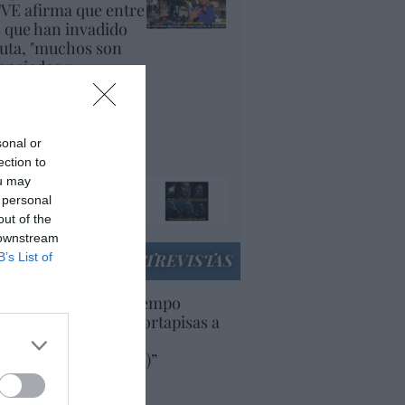
VE afirma que entre
s que han invadido
uta, "muchos son
cenciados y
plomados, que están
yendo de su país
r la guerra"
panidad
sonal or
ection to
ou may
ando el orco llame a
 personal
 puerta, ábresela
out of the
acción
 downstream
B’s List of
ENTREVISTAS
uropa lleva mucho tiempo
iendo aranceles y cortapisas a
oductos y compañías
ricanas (y europeas)”
Ana Sánchez Arjona