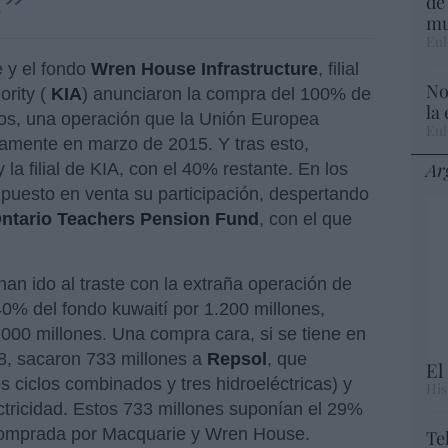
de
mu
Eul
 y el fondo
Wren House Infrastructure
, filial
No
rity (
KIA
) anunciaron la compra del 100% de
la
ros, una operación que la Unión Europea
Eul
amente en marzo de 2015. Y tras esto,
Ar
a filial de KIA, con el 40% restante. En los
 puesto en venta su participación, despertando
ntario Teachers Pension Fund
, con el que
an ido al traste con la extraña operación de
0% del fondo kuwaití por 1.200 millones,
.000 millones. Una compra cara, si se tiene en
8, sacaron 733 millones a
Repsol
, que
El
 ciclos combinados y tres hidroeléctricas) y
His
ctricidad. Estos 733 millones suponían el 29%
 comprada por Macquarie y Wren House.
Te