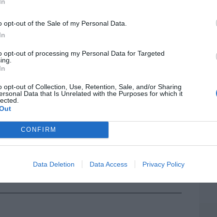
Artí
In
o opt-out of the Sale of my Personal Data.
iones legales
In
EEU
ter
to opt-out of processing my Personal Data for Targeted
ing.
def
In
por 
o opt-out of Collection, Use, Retention, Sale, and/or Sharing
Artí
ersonal Data that Is Unrelated with the Purposes for which it
lected.
Out
Car
CONFIRM
Data Deletion
Data Access
Privacy Policy