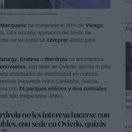
Artí
añía que preside Miguel Antoñanzas
e
Macquarie
ha comprado el 40% de
Viesgo
,
En
ta
. Una extraña operación del fondo de
por
sector se ve como un
comprar
ahora para
aturgy
,
Endesa
o
Iberdrola
no les interesa
enovables
, con sede en Oviedo, quizás le pilla
rto distribuidor de electricidad en nuestro
metros (repartida entre Cantabria, Galicia,
uenta con
24 parques eólicos y dos centrales
El
uman 500 megavatios -MW-).
mi
un
Eul
rdrola no les interesa hacerse con
bles, con sede en Oviedo, quizás
Ce