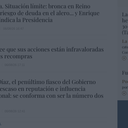
a. Situación límite: bronca en Reino
 riesgo de deuda en el alero... y Enrique
La
indica la Presidencia
he
30
06/08/26 16:47
(T
La
cat
ee que sus acciones están infravaloradas
Co
ás recompras
06/08/26 17:11
Fu
íaz, el penúltimo fiasco del Gobierno
Po
escaso en reputación e influencia
por
onal: se conforma con ser la número dos
06/08/26 12:41
L