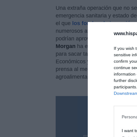
Una extraña operación que no se
emergencia sanitaria y estado de
el que
los fondos de inversión 
numerosos afectados por
ERTE
www.hisp
podrían aprovechar para tomar po
Morgan
ha elevado su participa
If you wish 
para sacar tajada con estos. Rec
sensitive in
Económicos y Transformación Dig
confirm you
continue se
prensa al mediodía del lunes que 
information 
agroalimentario o de suministro e
further disc
participants
Downstream 
¿Te ha inte
Persona
Suscríbete a nues
en tu correo l
I want t