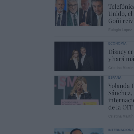
Telefónic
Unido, el
Goñi reiv
Eulogio López
ECONOMÍA
Disney cr
y hará m
Cristina Martín
ESPAÑA
Yolanda D
Sánchez, 
internaci
de la OIT
Cristina Martín
INTERNACIONA