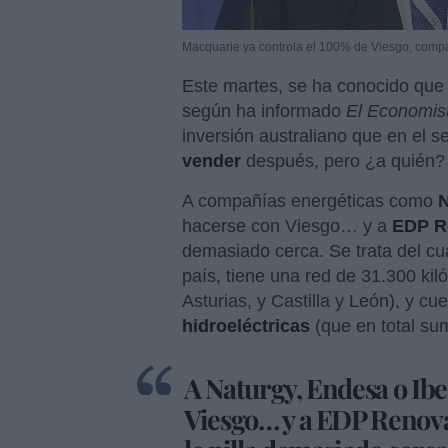
Macquarie ya controla el 100% de Viesgo, comp
Este martes, se ha conocido qu
según ha informado
El Economis
inversión australiano que en el 
vender
después, pero ¿a quién?
A compañías energéticas como
N
hacerse con Viesgo… y a
EDP R
demasiado cerca. Se trata del cua
país, tiene una red de 31.300 kiló
Asturias, y Castilla y León), y c
hidroeléctricas
(que en total s
A Naturgy, Endesa o Ibe
Viesgo… y a EDP Renova