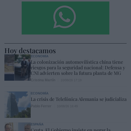
Hoy destacamos
ECONOMÍA
La colonización automovilística china tiene
riesgos para la seguridad nacional: Defensa y
CNI advierten sobre la futura planta de MG
Cristina Martín
10/08/26 17:18
ECONOMÍA
La crisis de Telefónica Alemania se judicializa
Pablo Ferrer
10/08/26 16:49
ESPAÑA
Ceuta. El Gobierno insiste en negar la