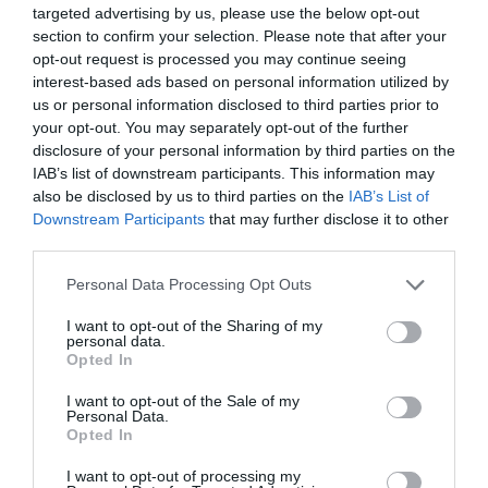
targeted advertising by us, please use the below opt-out
section to confirm your selection. Please note that after your
opt-out request is processed you may continue seeing
interest-based ads based on personal information utilized by
us or personal information disclosed to third parties prior to
your opt-out. You may separately opt-out of the further
disclosure of your personal information by third parties on the
IAB’s list of downstream participants. This information may
also be disclosed by us to third parties on the
IAB’s List of
Downstream Participants
that may further disclose it to other
third parties.
Al final, la culpa de la invasión de Ceuta va
a ser de Meloni
Personal Data Processing Opt Outs
Pablo Ferrer
I want to opt-out of the Sharing of my
personal data.
Nokia, Ericsson... Huawei: lo que
Opted In
importan son las patentes
I want to opt-out of the Sale of my
Eulogio López
Personal Data.
Opted In
Isabel Pantoja pierde dos pleitos
I want to opt-out of processing my
con Hacienda por 700.000