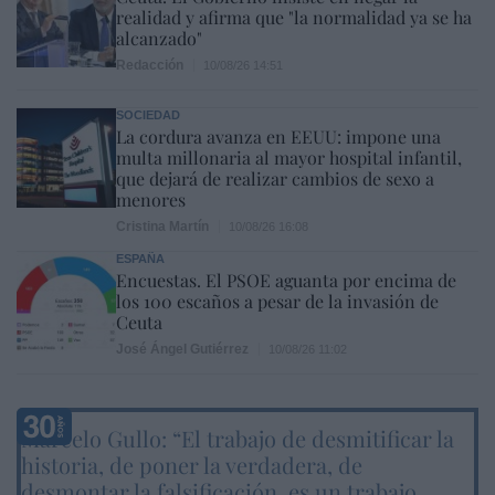
realidad y afirma que "la normalidad ya se ha
alcanzado"
Redacción
10/08/26 14:51
SOCIEDAD
La cordura avanza en EEUU: impone una
multa millonaria al mayor hospital infantil,
que dejará de realizar cambios de sexo a
menores
Cristina Martín
10/08/26 16:08
ESPAÑA
Encuestas. El PSOE aguanta por encima de
los 100 escaños a pesar de la invasión de
Ceuta
José Ángel Gutiérrez
10/08/26 11:02
Marcelo Gullo: “El trabajo de desmitificar la
historia, de poner la verdadera, de
desmontar la falsificación, es un trabajo