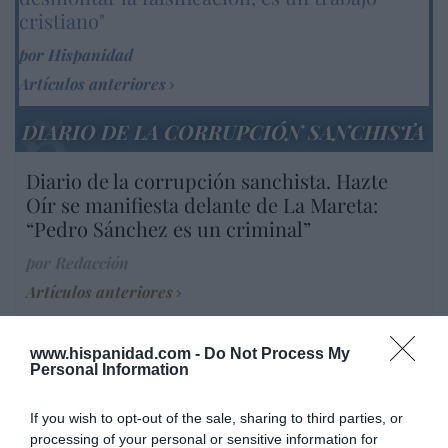
cristiano"
por Hispanidad
Artículos anteriores
DIARIO DE LA CORRUPCIÓN SANCHISTA
Diario de la corrupción sanchista. Hazte
Oír se manifiesta delante de La Mareta:
“Pedro Sánchez es un criminal”
por Redacción
Artículos anteriores
Opinión
www.hispanidad.com -
Do Not Process My
Personal Information
Enormes minucias
por Pablo Ferrer
If you wish to opt-out of the sale, sharing to third parties, or
processing of your personal or sensitive information for