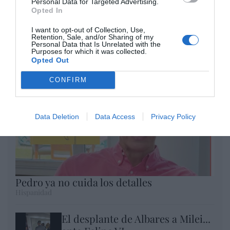
Personal Data for Targeted Advertising.
euros... suma y sigue
Opted In
Eulogio López
I want to opt-out of Collection, Use,
Retention, Sale, and/or Sharing of my
Argumentos
Personal Data that Is Unrelated with the
Purposes for which it was collected.
Opted Out
CONFIRM
Data Deletion
Data Access
Privacy Policy
Pedro ya no cuida los detalles
Hispanidad
El desplante de Albares a Milei...