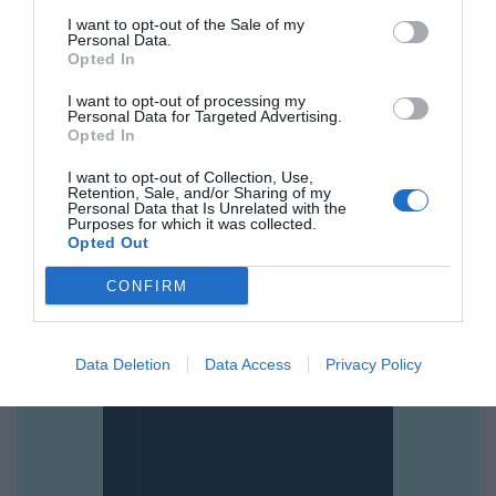
edad: “Hay testigos”
I want to opt-out of the Sale of my
Personal Data.
ACS. Florentino Pérez se afianza como principal
Opted In
accionista tras aumentar nuevamente su
participación
I want to opt-out of processing my
Personal Data for Targeted Advertising.
Opted In
La desacralización de la Basílica pontificia del Valle
I want to opt-out of Collection, Use,
de los Caídos continúa
Retention, Sale, and/or Sharing of my
Personal Data that Is Unrelated with the
Purposes for which it was collected.
Opted Out
CONFIRM
Data Deletion
Data Access
Privacy Policy