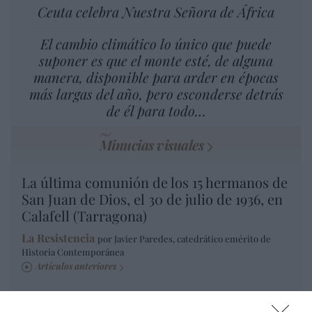
Ceuta celebra Nuestra Señora de África
El cambio climático lo único que puede
suponer es que el monte esté, de alguna
manera, disponible para arder en épocas
más largas del año, pero esconderse detrás
de él para todo…
Minucias visuales
La última comunión de los 15 hermanos de
San Juan de Dios, el 30 de julio de 1936, en
Calafell (Tarragona)
La Resistencia
por Javier Paredes, catedrático emérito de
Historia Contemporánea
Artículos anteriores
Fuego