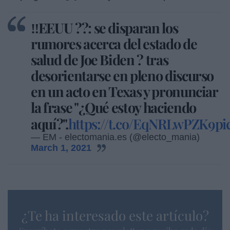
‼️EEUU ??: se disparan los
rumores acerca del estado de
salud de Joe Biden ? tras
desorientarse en pleno discurso
en un acto en Texas y pronunciar
la frase "¿Qué estoy haciendo
aquí?".
https://t.co/EqNRLwPZK9
pi
— EM - electomania.es (@electo_mania)
March 1, 2021
¿Te ha interesado este artículo?