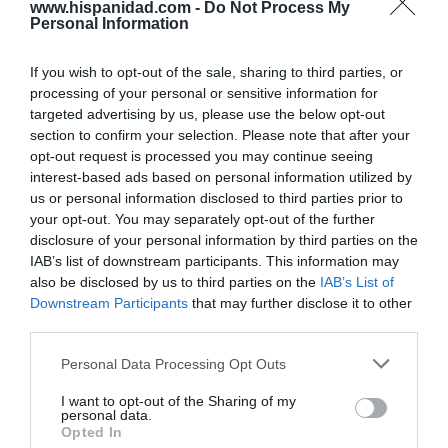
www.hispanidad.com -
Do Not Process My
Poeta pasmado
Personal Information
por J. R. Pablos
Artículos anteriores
If you wish to opt-out of the sale, sharing to third parties, or
processing of your personal or sensitive information for
El Reinado Eucarístico
targeted advertising by us, please use the below opt-out
section to confirm your selection. Please note that after your
opt-out request is processed you may continue seeing
Sin la Virgen no hay salvación en
interest-based ads based on personal information utilized by
estos tiempos. El que no ame a Santa
us or personal information disclosed to third parties prior to
María no resistirá. El que confía en Dios
your opt-out. You may separately opt-out of the further
a través de María nunca teme.
disclosure of your personal information by third parties on the
IAB’s list of downstream participants. This information may
also be disclosed by us to third parties on the
IAB’s List of
Lo más leído
Downstream Participants
that may further disclose it to other
third parties.
No vivimos la invasión marroquí de Ceuta sino la
invasión islámica de España
Personal Data Processing Opt Outs
I want to opt-out of the Sharing of my
Invasión de Ceuta. Vecinos denuncian la violación
personal data.
en manada de una inmigrante irregular menor de
Opted In