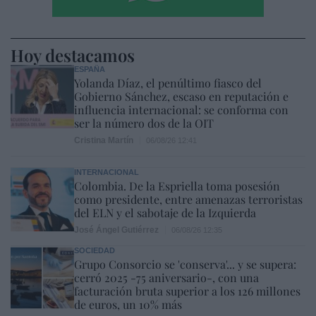
Hoy destacamos
ESPAÑA
Yolanda Díaz, el penúltimo fiasco del
Gobierno Sánchez, escaso en reputación e
influencia internacional: se conforma con
ser la número dos de la OIT
Cristina Martín
06/08/26 12:41
INTERNACIONAL
Colombia. De la Espriella toma posesión
como presidente, entre amenazas terroristas
del ELN y el sabotaje de la Izquierda
José Ángel Gutiérrez
06/08/26 12:35
SOCIEDAD
Grupo Consorcio se 'conserva'... y se supera:
cerró 2025 -75 aniversario-, con una
facturación bruta superior a los 126 millones
de euros, un 10% más