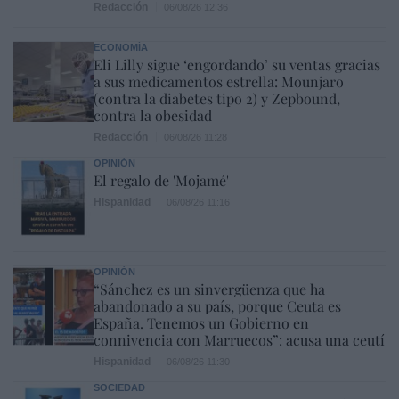
Redacción
06/08/26 12:36
ECONOMÍA
Eli Lilly sigue ‘engordando’ su ventas gracias
a sus medicamentos estrella: Mounjaro
(contra la diabetes tipo 2) y Zepbound,
contra la obesidad
Redacción
06/08/26 11:28
OPINIÓN
El regalo de 'Mojamé'
Hispanidad
06/08/26 11:16
OPINIÓN
“Sánchez es un sinvergüenza que ha
abandonado a su país, porque Ceuta es
España. Tenemos un Gobierno en
connivencia con Marruecos”: acusa una ceutí
Hispanidad
06/08/26 11:30
SOCIEDAD