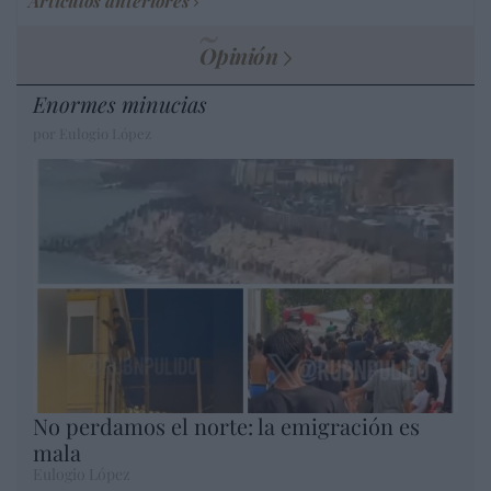
Artículos anteriores
Opinión
Enormes minucias
por Eulogio López
No perdamos el norte: la emigración es
mala
Eulogio López