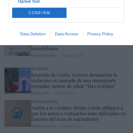
Opted Out
El renting crece a mayor ritmo que las
matriculaciones en España y ya representa el
CONFIRM
23% del total de automóviles
Cristina Martín
05/08/26 17:31
ECONOMÍA
Data Deletion
Data Access
Privacy Policy
Los precios de la vivienda suben un 15,5% en
julio y ya superan a los de la burbuja
inmobiliaria
Rocío Orizaola
05/08/26 12:30
SOCIEDAD
Invasión de Ceuta. Vecinos denuncian la
violación en manada de una inmigrante
irregular menor de edad: “Hay testigos”
Redacción
05/08/26 12:03
INTERNACIONAL
Vuelta a la cordura. Reino Unido obligará a
que los aseos o vestuarios sean utilizados en
función del sexo de nacimiento
Rocío Orizaola
05/08/26 13:32