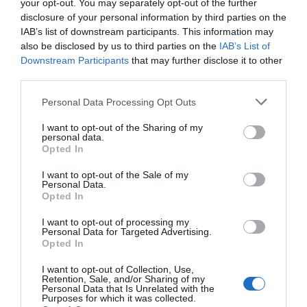
your opt-out. You may separately opt-out of the further
disclosure of your personal information by third parties on the
Hoy destacamos
IAB’s list of downstream participants. This information may
SOCIEDAD
also be disclosed by us to third parties on the
IAB’s List of
Ceuta y Melilla, las dos columnas de Hércules
Downstream Participants
that may further disclose it to other
Eulogio López
06/08/26 07:58
third parties.
Personal Data Processing Opt Outs
I want to opt-out of the Sharing of my
ECONOMÍA
personal data.
A pesar de Sánchez, Ana Botín se convierte
Opted In
en la décima banquera de EEUU, tras cerrar,
por fin, la compra de Webster Bank
I want to opt-out of the Sale of my
Eulogio López
05/08/26 15:58
Personal Data.
Opted In
ECONOMÍA
SpaceX dispara ingresos y reduce pérdidas,
I want to opt-out of processing my
pero constata que fue sobreponderada
Personal Data for Targeted Advertising.
cuando salió a bolsa: cae un 29% desde el
Opted In
debut
I want to opt-out of Collection, Use,
Cristina Martín
05/08/26 17:27
Retention, Sale, and/or Sharing of my
Personal Data that Is Unrelated with the
Purposes for which it was collected.
ECONOMÍA