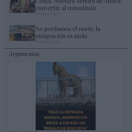
Ceuta. Nuestra Señora de África:
convertir al musulmán
Eulogio López
No perdamos el norte: la
emigración es mala
Eulogio López
Argumentos