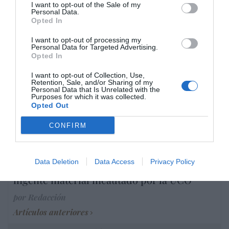
I want to opt-out of the Sale of my
Personal Data.
Opted In
Marcelo Gullo: “El trabajo de desmitificar la
historia, de poner la verdadera, de
I want to opt-out of processing my
desmontar la falsificación, es un trabajo
Personal Data for Targeted Advertising.
Opted In
cristiano"
I want to opt-out of Collection, Use,
por Hispanidad
Retention, Sale, and/or Sharing of my
Personal Data that Is Unrelated with the
Artículos anteriores
Purposes for which it was collected.
Opted Out
DIARIO DE LA CORRUPCIÓN SANCHISTA
CONFIRM
Diario de la corrupción sanchista. La
Audiencia Nacional prorroga seis meses la
Data Deletion
Data Access
Privacy Policy
investigación del caso Koldo, ante el
ingente material incautado por la UCO
por Redacción
Artículos anteriores