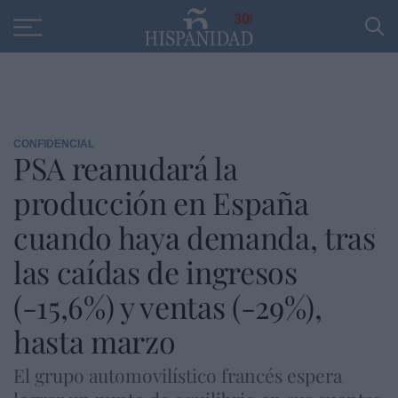
Educación
Entrevistas
PP
SANTANDER
R
30
CONFIDENCIAL
PSA reanudará la
producción en España
cuando haya demanda, tras
las caídas de ingresos
(-15,6%) y ventas (-29%),
hasta marzo
El grupo automovilístico francés espera