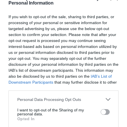
como presidente, entre amenazas terroristas
Personal Information
del ELN y el sabotaje de la Izquierda
José Ángel Gutiérrez
06/08/26 12:35
If you wish to opt-out of the sale, sharing to third parties, or
processing of your personal or sensitive information for
OPINIÓN
Vox pide devolver a los hijos con sus padres...
targeted advertising by us, please use the below opt-out
y es fascista...el PNV opina lo mismo... y es
section to confirm your selection. Please note that after your
progresista
opt-out request is processed you may continue seeing
Redacción
interest-based ads based on personal information utilized by
06/08/26 17:03
us or personal information disclosed to third parties prior to
your opt-out. You may separately opt-out of the further
ECONOMÍA
Siemens baja en bolsa, pese a que vuelve a
disclosure of your personal information by third parties on the
elevar previsiones, tras un trimestre récord
IAB’s list of downstream participants. This information may
also be disclosed by us to third parties on the
IAB’s List of
Cristina Martín
06/08/26 15:12
Downstream Participants
that may further disclose it to other
third parties.
OPINIÓN
“Sánchez es un sinvergüenza que ha
abandonado a su país, porque Ceuta es
Personal Data Processing Opt Outs
España. Tenemos un Gobierno en
connivencia con Marruecos”: acusa una ceutí
I want to opt-out of the Sharing of my
personal data.
Hispanidad
06/08/26 11:30
Opted In