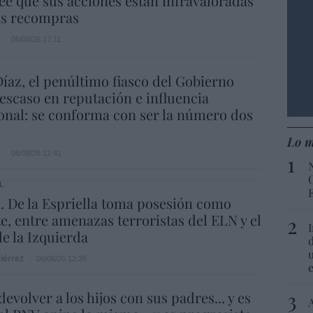
ee que sus acciones están infravaloradas
ás recompras
06/08/26 17:11
íaz, el penúltimo fiasco del Gobierno
escaso en reputación e influencia
onal: se conforma con ser la número dos
Lo m
06/08/26 12:41
L
 De la Espriella toma posesión como
e, entre amenazas terroristas del ELN y el
de la Izquierda
iérrez
06/08/26 12:35
evolver a los hijos con sus padres... y es