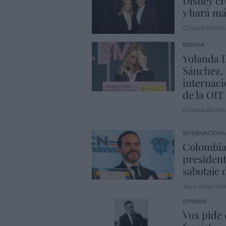
Disney cr
y hará m
Cristina Martín
ESPAÑA
Yolanda D
Sánchez, 
internaci
de la OIT
Cristina Martín
INTERNACIONA
Colombia.
president
sabotaje 
José Ángel Gut
OPINIÓN
Vox pide d