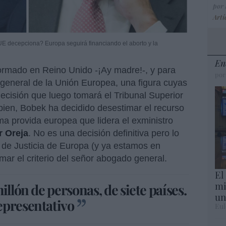
por
Artí
UE decepciona? Europa seguirá financiando el aborto y la
En
ormado en Reino Unido -¡Ay madre!-, y para
por
general de la Unión Europea, una figura cuyas
decisión que luego tomará el Tribunal Superior
ien, Bobek ha decidido desestimar el recurso
rma provida europea que lidera el exministro
 Oreja
. No es una decisión definitiva pero lo
r de Justicia de Europa (y ya estamos en
mar el criterio del señor abogado general.
El
mi
illón de personas, de siete países.
un
epresentativo
Eul