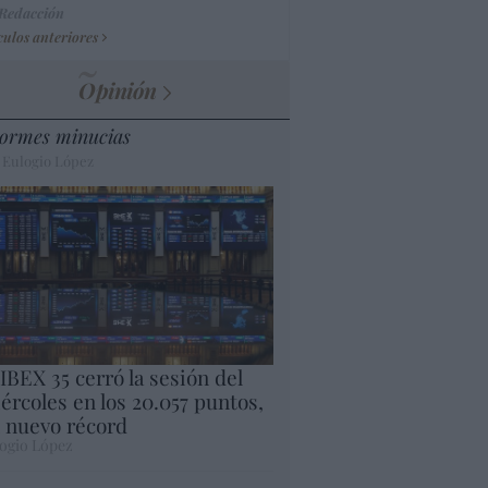
 Redacción
culos anteriores
Opinión
ormes minucias
 Eulogio López
 IBEX 35 cerró la sesión del
ércoles en los 20.057 puntos,
 nuevo récord
ogio López