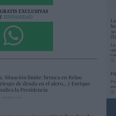
La
he
30
(T
La
cat
Co
Fu
a. Situación límite: bronca en Reino
Po
 riesgo de deuda en el alero... y Enrique
por
indica la Presidencia
06/08/26 16:47