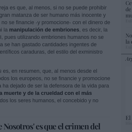
Ce
ja es que, al menos, si no se puede prohibir
de
mu
la gran matanza de ser humano más inocente y
Eul
no se financie -y promocione- con el dinero de
i la
manipulación de embriones
, es decir, la
No
XXI, pues utilizando embriones humanos no se
la
ma se han gastado cantidades ingentes de
Eul
entíficos caraduras, del estilo del exministro
Ar
s
es, en resumen, que, al menos desde el
todos los europeos, no se financie y promocione
 ha dejado de ser la defensora de la vida para
a muerte y de la crueldad con el más
odos los seres humanos, el concebido y no
El
His
 Nosotros' es que el crimen del