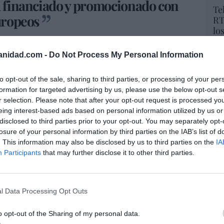
ea financiado y promocionado con
Te
europeos
RT
lo
Ce
li
ios se rasgarían las vestiduras si alguien
anidad.com -
Do Not Process My Personal Information
di
 derecho a la vida sin el cual, por cierto, no
hu
a tildado de fascista.
to opt-out of the sale, sharing to third parties, or processing of your per
po
formation for targeted advertising by us, please use the below opt-out s
His
e Nosotros
y la existencia misma de este
r selection. Please note that after your opt-out request is processed y
eing interest-based ads based on personal information utilized by us or
obre el veto del amigo Michal Bobek a
Uno de
Cu
disclosed to third parties prior to your opt-out. You may separately opt-
e nosotros’ no es otro que la persona no nacida.
tu
losure of your personal information by third parties on the IAB’s list of
Red
. This information may also be disclosed by us to third parties on the
IA
deal europeo decepciona? ¿Comprenden por
Participants
that may further disclose it to other third parties.
eer en la Unión Europea y la considera, no
o inútil para alimentar eurócratas engreídos y
“E
 hay muchos europeos que no se mojan por el
pon
l Data Processing Opt Outs
 ese
derecho a la vida
pero que tampoco
pr
oyecto europeo que, al menos, no considere
ame
o opt-out of the Sharing of my personal data.