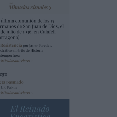
Minucias visuales
 última comunión de los 15
rmanos de San Juan de Dios, el
 de julio de 1936, en Calafell
arragona)
 Resistencia
por Javier Paredes,
edrático emérito de Historia
ntemporánea
Artículos anteriores
ego
eta pasmado
 J. R. Pablos
Artículos anteriores
El Reinado
Eucarístico