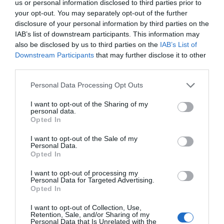
us or personal information disclosed to third parties prior to
Diario de la corrupción sanchista. Hazte
your opt-out. You may separately opt-out of the further
Oír se manifiesta delante de La Mareta:
disclosure of your personal information by third parties on the
“Pedro Sánchez es un criminal”
IAB’s list of downstream participants. This information may
also be disclosed by us to third parties on the
IAB’s List of
por Redacción
Downstream Participants
that may further disclose it to other
Artículos anteriores
third parties.
Personal Data Processing Opt Outs
Opinión
I want to opt-out of the Sharing of my
Enormes minucias
personal data.
Opted In
por Pablo Ferrer
I want to opt-out of the Sale of my
Personal Data.
Opted In
I want to opt-out of processing my
Personal Data for Targeted Advertising.
Opted In
I want to opt-out of Collection, Use,
Retention, Sale, and/or Sharing of my
Personal Data that Is Unrelated with the