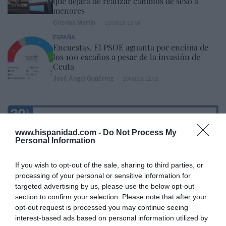
que dejará de realizar cambios de sexo a
menores
Cristina Martín
10/08/26 16:08
ESPAÑA
Encuestas. El PSOE aguanta por encima de
los 100 escaños a pesar de la invasión de
Ceuta
José Ángel Gutiérrez
10/08/26 11:02
Marcelo Gullo: “El trabajo de desmitificar la
historia, de poner la verdadera, de
www.hispanidad.com -
Do Not Process My
Personal Information
desmontar la falsificación, es un trabajo
cristiano"
If you wish to opt-out of the sale, sharing to third parties, or
por Hispanidad
processing of your personal or sensitive information for
Artículos anteriores
targeted advertising by us, please use the below opt-out
section to confirm your selection. Please note that after your
opt-out request is processed you may continue seeing
DIARIO DE LA CORRUPCIÓN SANCHISTA
interest-based ads based on personal information utilized by