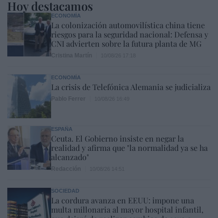
Hoy destacamos
ECONOMÍA
La colonización automovilística china tiene
riesgos para la seguridad nacional: Defensa y
CNI advierten sobre la futura planta de MG
Cristina Martín
10/08/26 17:18
ECONOMÍA
La crisis de Telefónica Alemania se judicializa
Pablo Ferrer
10/08/26 16:49
ESPAÑA
Ceuta. El Gobierno insiste en negar la
realidad y afirma que "la normalidad ya se ha
alcanzado"
Redacción
10/08/26 14:51
SOCIEDAD
La cordura avanza en EEUU: impone una
multa millonaria al mayor hospital infantil,