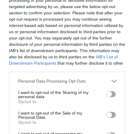
processing of your personal or sensitive information for
por Redacción
targeted advertising by us, please use the below opt-out
section to confirm your selection. Please note that after your
Artículos anteriores
opt-out request is processed you may continue seeing
interest-based ads based on personal information utilized by
Opinión
us or personal information disclosed to third parties prior to
your opt-out. You may separately opt-out of the further
Enormes minucias
disclosure of your personal information by third parties on the
por Eulogio López
IAB’s list of downstream participants. This information may
also be disclosed by us to third parties on the
IAB’s List of
Downstream Participants
that may further disclose it to other
third parties.
Personal Data Processing Opt Outs
I want to opt-out of the Sharing of my
personal data.
Opted In
I want to opt-out of the Sale of my
Personal Data.
Opted In
Nokia, Ericsson... Huawei: lo que importan
I want to opt-out of processing my