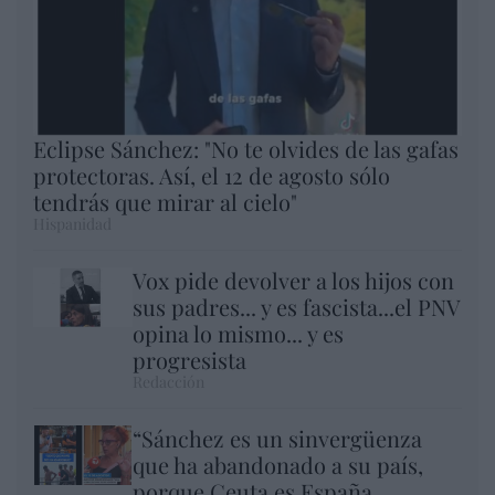
Eclipse Sánchez: "No te olvides de las gafas
protectoras. Así, el 12 de agosto sólo
tendrás que mirar al cielo"
Hispanidad
Vox pide devolver a los hijos con
sus padres... y es fascista...el PNV
opina lo mismo... y es
progresista
Redacción
“Sánchez es un sinvergüenza
que ha abandonado a su país,
porque Ceuta es España.