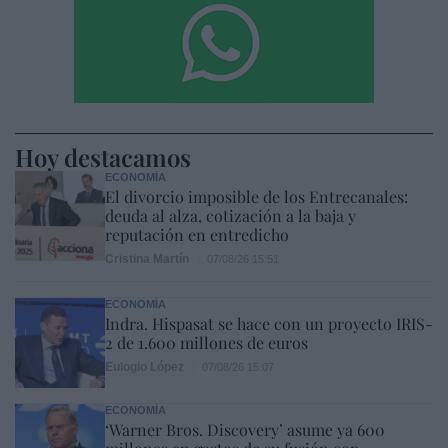
Hoy destacamos
ECONOMÍA
El divorcio imposible de los Entrecanales:
deuda al alza, cotización a la baja y
reputación en entredicho
Cristina Martín
07/08/26 15:51
ECONOMÍA
Indra. Hispasat se hace con un proyecto IRIS-
2 de 1.600 millones de euros
Eulogio López
07/08/26 15:07
ECONOMÍA
‘Warner Bros. Discovery’ asume ya 600