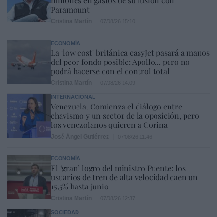
millones en gastos de su fusión con
Paramount
Cristina Martín
07/08/26 15:10
ECONOMÍA
La ‘low cost’ británica easyJet pasará a manos
del peor fondo posible: Apollo... pero no
podrá hacerse con el control total
Cristina Martín
07/08/26 14:09
INTERNACIONAL
Venezuela. Comienza el diálogo entre
chavismo y un sector de la oposición, pero
los venezolanos quieren a Corina
José Ángel Gutiérrez
07/08/26 11:46
ECONOMÍA
El ‘gran’ logro del ministro Puente: los
usuarios de tren de alta velocidad caen un
15,5% hasta junio
Cristina Martín
07/08/26 12:37
SOCIEDAD