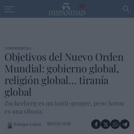
Educación
Entrevistas
PP
SANTANDER
R
30
CONFIDENCIAL
Objetivos del Nuevo Orden
Mundial: gobierno global,
religión global… tiranía
global
Zuckerberg es un tonti-progre, pero Soros
es una víbora.
08/02/20 18:00
Eulogio López