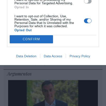
son las patentes
Personal Data for Targeted Advertising.
Opted In
Eulogio López
I want to opt-out of Collection, Use,
Isabel Pantoja pierde dos pleitos
Retention, Sale, and/or Sharing of my
Personal Data that Is Unrelated with the
con Hacienda por 700.000
Purposes for which it was collected.
euros... suma y sigue
Opted Out
Eulogio López
CONFIRM
El IBEX 35 cerró la sesión del
miércoles en los 20.057 puntos,
Data Deletion
Data Access
Privacy Policy
un nuevo récord
Eulogio López
Argumentos