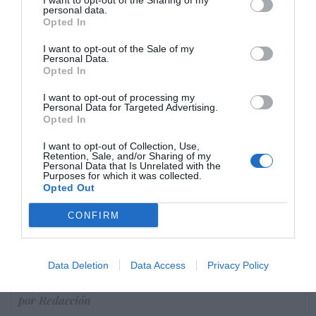
I want to opt-out of the Sharing of my
Eulogio López
06/08/26 16:47
personal data.
Opted In
I want to opt-out of the Sale of my
Marcelo Gullo: “El trabajo de desmitificar la
Personal Data.
Opted In
historia, de poner la verdadera, de
desmontar la falsificación, es un trabajo
I want to opt-out of processing my
Personal Data for Targeted Advertising.
cristiano"
Opted In
por Hispanidad
I want to opt-out of Collection, Use,
Artículos anteriores
Retention, Sale, and/or Sharing of my
Personal Data that Is Unrelated with the
Purposes for which it was collected.
DIARIO DE LA CORRUPCIÓN SANCHISTA
Opted Out
CONFIRM
Diario de la corrupción sanchista. La
Audiencia Nacional prorroga seis meses la
investigación del caso Koldo, ante el
Data Deletion
Data Access
Privacy Policy
ingente material incautado por la UCO
por Redacción