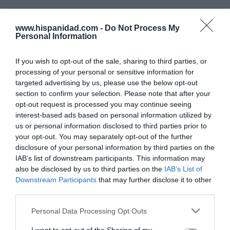
OPINIÓN
www.hispanidad.com -
Do Not Process My
Isabel Pantoja pierde dos pleitos con
Personal Information
Hacienda por 700.000 euros... suma y sigue
Eulogio López
07/08/26 09:35
If you wish to opt-out of the sale, sharing to third parties, or
processing of your personal or sensitive information for
OPINIÓN
targeted advertising by us, please use the below opt-out
Centenario de la guerra cristera: ¡Viva Cristo
Rey!
section to confirm your selection. Please note that after your
opt-out request is processed you may continue seeing
José Vicente Martínez
07/08/26 08:41
interest-based ads based on personal information utilized by
us or personal information disclosed to third parties prior to
your opt-out. You may separately opt-out of the further
OPINIÓN
No toda crítica a un obispo supone una falta
disclosure of your personal information by third parties on the
de respeto
IAB’s list of downstream participants. This information may
also be disclosed by us to third parties on the
IAB’s List of
Gonzalo Sáenz
07/08/26 08:38
Downstream Participants
that may further disclose it to other
third parties.
ECONOMÍA
Telefónica. Situación límite: bronca en Reino
Unido, el riesgo de deuda en el alero... y
Personal Data Processing Opt Outs
Enrique Goñi reivindica la Presidencia