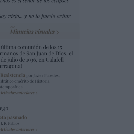
Dios es el señor de los eclipses
Soy viejo... y no lo puedo evitar
Minucias visuales
 última comunión de los 15
rmanos de San Juan de Dios, el
 de julio de 1936, en Calafell
arragona)
 Resistencia
por Javier Paredes,
edrático emérito de Historia
ntemporánea
Artículos anteriores
ego
eta pasmado
 J. R. Pablos
Artículos anteriores