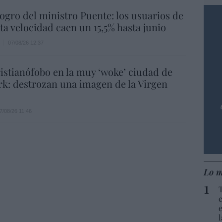
 logro del ministro Puente: los usuarios de
lta velocidad caen un 15,5% hasta junio
07/08/26 12:37
istianófobo en la muy ‘woke’ ciudad de
k: destrozan una imagen de la Virgen
7/08/26 11:46
Lo m