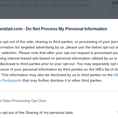
ADRINA LAMENTA EL USO DE LAS COLAS DEL
mi
POLÍTICO TRAS LAS ELECCIONES EN MADRID
His
Vo
hi
anidad.com -
Do Not Process My Personal Information
y 
resado este artículo?
op
pr
to opt-out of the sale, sharing to third parties, or processing of your per
tro newsletter y recibe cada dia
Red
formation for targeted advertising by us, please use the below opt-out s
o más destacado de Hispanidad
r selection. Please note that after your opt-out request is processed y
eing interest-based ads based on personal information utilized by us or
“S
disclosed to third parties prior to your opt-out. You may separately opt-
si
losure of your personal information by third parties on the IAB’s list of
ab
iones legales
. This information may also be disclosed by us to third parties on the
IA
po
Participants
that may further disclose it to other third parties.
Es
Go
co
Ma
l Data Processing Opt Outs
ce
His
o opt-out of the Sharing of my personal data.