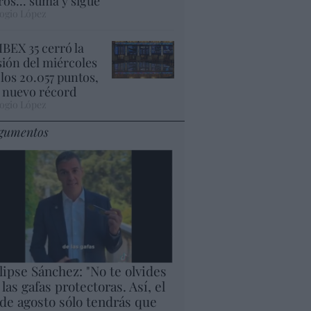
ros... suma y sigue
ogio López
 IBEX 35 cerró la
sión del miércoles
 los 20.057 puntos,
 nuevo récord
ogio López
gumentos
lipse Sánchez: "No te olvides
 las gafas protectoras. Así, el
 de agosto sólo tendrás que