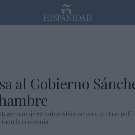
PP
SANTANDER
Religión
a al Gobierno Sánche
l hambre
eger a mujeres vulnerables acusa a la clase polít
rrado la economía.