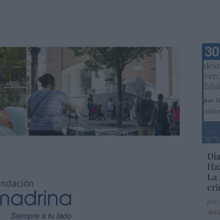
Marc
desm
ver
fals
por 
Artíc
Dia
Haz
La 
cri
por
Artí