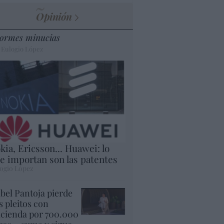
Opinión
ormes minucias
 Eulogio López
kia, Ericsson... Huawei: lo
e importan son las patentes
ogio López
abel Pantoja pierde
s pleitos con
cienda por 700.000