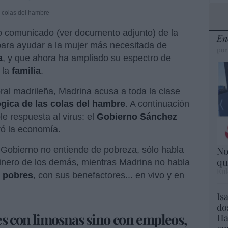
 colas del hambre
so comunicado (ver documento adjunto) de la
En
para ayudar a la mujer más necesitada de
por
a
, y que ahora ha ampliado su espectro de
 la
familia
.
al madrileña, Madrina acusa a toda la clase
gica de las colas del hambre
. A continuación
e respuesta al virus: el
Gobierno Sánchez
rró la economía.
No
 Gobierno no entiende de pobreza, sólo habla
qu
l dinero de los demás, mientras Madrina no habla
Eul
 pobres
, con sus benefactores... en vivo y en
Is
do
es con limosnas sino con empleos,
Ha