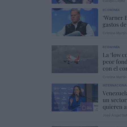
Eulogio López
ECONOMÍA
‘Warner B
gastos de
Cristina Martín
ECONOMÍA
La ‘low c
peor fond
con el con
Cristina Martín
INTERNACIONA
Venezuela
un sector
quieren a
José Ángel Gut