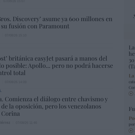
07/08/26 15:07
ros. Discovery’ asume ya 600 millones en
 su fusión con Paramount
07/08/26 15:10
La
he
ost’ británica easyJet pasará a manos del
30
o posible: Apollo... pero no podrá hacerse
(T
trol total
La
cat
07/08/26 14:09
Co
L
. Comienza el diálogo entre chavismo y
 de la oposición, pero los venezolanos
Fu
 Corina
Po
iérrez
07/08/26 11:46
por