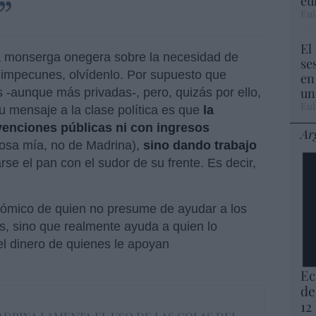
eu
Eul
El
ca monserga onegera sobre la necesidad de
se
 impecunes, olvídenlo. Por supuesto que
en
un
 -aunque más privadas-, pero, quizás por ello,
Eul
su mensaje a la clase política es que
la
venciones públicas ni con ingresos
Ar
cosa mía, no de Madrina),
sino dando trabajo
se el pan con el sudor de su frente. Es decir,
nómico de quien no presume de ayudar a los
s, sino que realmente ayuda a quien lo
el dinero de quienes le apoyan
Ec
de
12