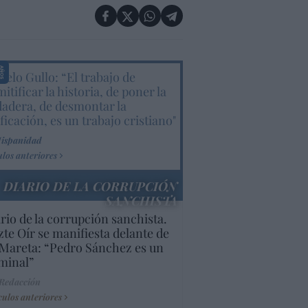
elo Gullo: “El trabajo de
itificar la historia, de poner la
dadera, de desmontar la
ificación, es un trabajo cristiano"
Hispanidad
ulos anteriores
DIARIO DE LA CORRUPCIÓN
SANCHISTA
rio de la corrupción sanchista.
te Oír se manifiesta delante de
Mareta: “Pedro Sánchez es un
minal”
 Redacción
culos anteriores