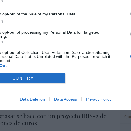
In
o opt-out of the Sale of my Personal Data.
“E
In
pon
pr
to opt-out of processing my Personal Data for Targeted
ame
ing.
In
por 
Artí
o opt-out of Collection, Use, Retention, Sale, and/or Sharing
ersonal Data that Is Unrelated with the Purposes for which it
lected.
Out
io imposible de los Entrecanales: deuda al
EEU
zación a la baja y reputación en
CONFIRM
ter
ho
def
07/08/26 15:51
por 
Data Deletion
Data Access
Privacy Policy
Artí
spasat se hace con un proyecto IRIS-2 de
Car
lones de euros