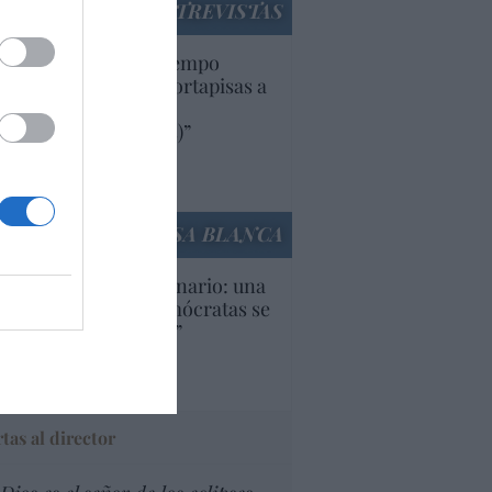
ENTREVISTAS
uropa lleva mucho tiempo
iendo aranceles y cortapisas a
oductos y compañías
ricanas (y europeas)”
Ana Sánchez Arjona
culos anteriores
LA CASA BLANCA
U. Inquietante escenario: una
cera parte de los demócratas se
ine como “socialista”
Ignacio Aguirre
culos anteriores
tas al director