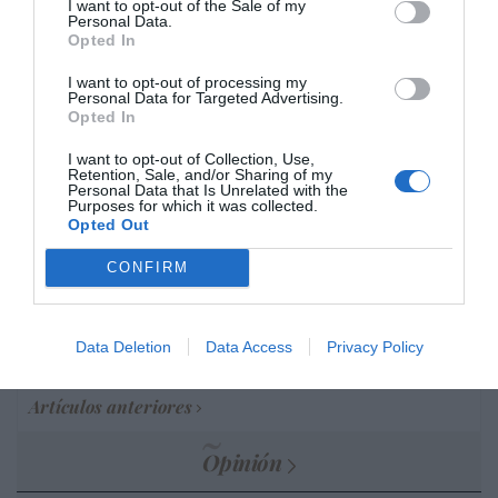
I want to opt-out of the Sale of my
Marcelo Gullo: “El trabajo de desmitificar la
Personal Data.
Opted In
historia, de poner la verdadera, de
desmontar la falsificación, es un trabajo
I want to opt-out of processing my
Personal Data for Targeted Advertising.
cristiano"
Opted In
por Hispanidad
I want to opt-out of Collection, Use,
Artículos anteriores
Retention, Sale, and/or Sharing of my
Personal Data that Is Unrelated with the
Purposes for which it was collected.
DIARIO DE LA CORRUPCIÓN SANCHISTA
Opted Out
CONFIRM
Diario de la corrupción sanchista. Hazte
Oír se manifiesta delante de La Mareta:
“Pedro Sánchez es un criminal”
Data Deletion
Data Access
Privacy Policy
por Redacción
Artículos anteriores
Opinión