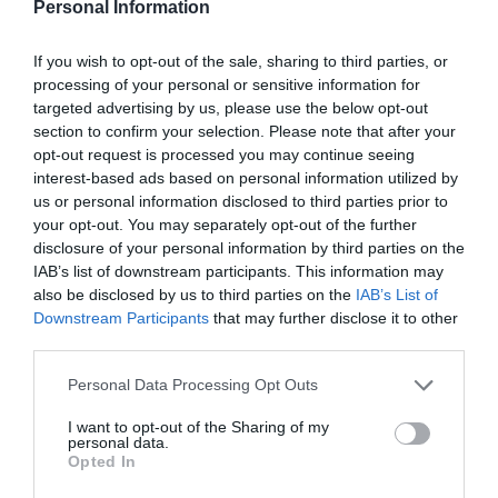
Personal Information
INTERNACIONAL
If you wish to opt-out of the sale, sharing to third parties, or
Colombia. De la Espriella da un ultimátum a
processing of your personal or sensitive information for
los grupos terroristas: "Tienen dos caminos:
targeted advertising by us, please use the below opt-out
someterse al imperio de la ley o enfrentar la
section to confirm your selection. Please note that after your
fuerza decidida del Estado"
opt-out request is processed you may continue seeing
Redacción
10/08/26 12:00
interest-based ads based on personal information utilized by
us or personal information disclosed to third parties prior to
ESPAÑA
your opt-out. You may separately opt-out of the further
Encuestas. El PSOE aguanta por encima de
disclosure of your personal information by third parties on the
los 100 escaños a pesar de la invasión de
IAB’s list of downstream participants. This information may
Ceuta
also be disclosed by us to third parties on the
IAB’s List of
José Ángel Gutiérrez
10/08/26 11:02
Downstream Participants
that may further disclose it to other
third parties.
ESPAÑA
Los ceutíes piden a los españoles que les
ayudemos, mientras el presidente del
Personal Data Processing Opt Outs
Gobierno tuitea desde La Mareta
I want to opt-out of the Sharing of my
Eulogio López
10/08/26 08:35
personal data.
Opted In