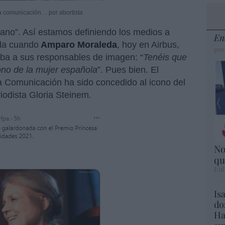
la comunicación… por abortista
ano”. Así estamos definiendo los medios a
En
da cuando
Amparo Moraleda
, hoy en Airbus,
por
aba a sus responsables de imagen: “
Tenéis que
ono de la mujer española
”. Pues bien. El
a Comunicación ha sido concedido al icono del
iodista Gloria Steinem.
No
qu
Eul
Is
do
Ha