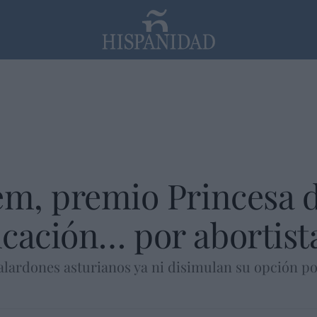
PP
SANTANDER
Religión
em, premio Princesa d
cación… por abortist
alardones asturianos ya ni disimulan su opción p