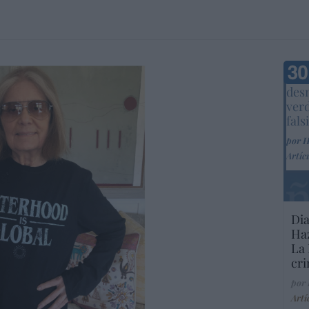
Marc
desm
ver
fals
por 
Artíc
Dia
Haz
La 
cri
por
Artí