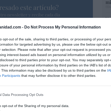
mi
resado este artículo?
His
tro newsletter y recibe cada dia
Vo
o más destacado de Hispanidad
hi
anidad.com -
Do Not Process My Personal Information
y 
op
pr
to opt-out of the sale, sharing to third parties, or processing of your per
iones legales
Red
formation for targeted advertising by us, please use the below opt-out s
r selection. Please note that after your opt-out request is processed y
eing interest-based ads based on personal information utilized by us or
“S
disclosed to third parties prior to your opt-out. You may separately opt-
si
losure of your personal information by third parties on the IAB’s list of
ab
. This information may also be disclosed by us to third parties on the
IA
po
Participants
that may further disclose it to other third parties.
Es
Go
co
Ma
l Data Processing Opt Outs
ce
His
o opt-out of the Sharing of my personal data.