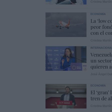
Cristina Martín
ECONOMÍA
La ‘low c
peor fond
con el con
Cristina Martín
INTERNACIONA
Venezuela
un sector
quieren a
José Ángel Gut
ECONOMÍA
El ‘gran’
tren de a
Cristina Martín