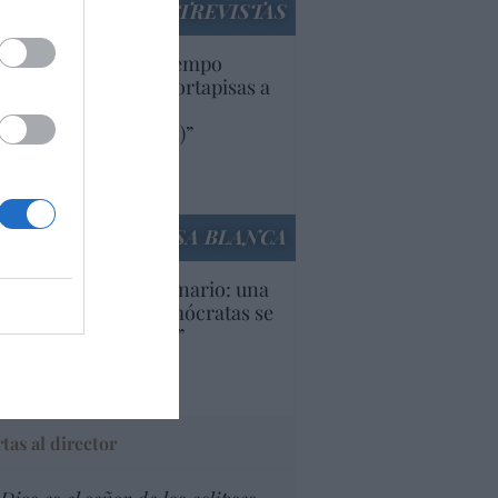
ENTREVISTAS
uropa lleva mucho tiempo
iendo aranceles y cortapisas a
oductos y compañías
ricanas (y europeas)”
Ana Sánchez Arjona
culos anteriores
LA CASA BLANCA
U. Inquietante escenario: una
cera parte de los demócratas se
ine como “socialista”
Ignacio Aguirre
culos anteriores
tas al director