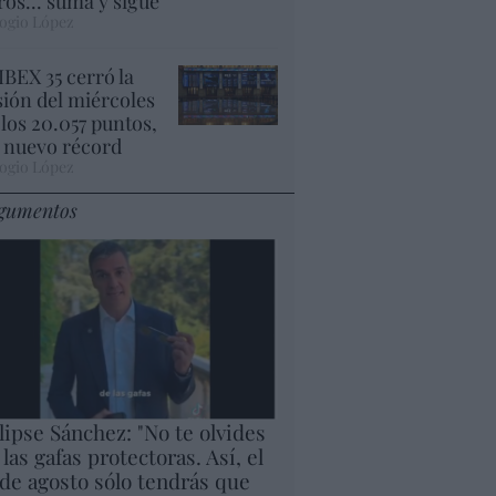
ros... suma y sigue
ogio López
 IBEX 35 cerró la
sión del miércoles
 los 20.057 puntos,
 nuevo récord
ogio López
gumentos
lipse Sánchez: "No te olvides
 las gafas protectoras. Así, el
 de agosto sólo tendrás que