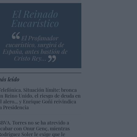
El Reinado
Eucarístico
El Profanador
eucarístico, surgirá de
España, antes bastión de
Cristo Rey…
ás leído
Telefónica. Situación límite: bronca
en Reino Unido, el riesgo de deuda en
el alero... y Enrique Goñi reivindica
la Presidencia
BBVA. Torres no se ha atrevido a
acabar con Onur Genç, mientras
Rodríguez Soler le exige que le