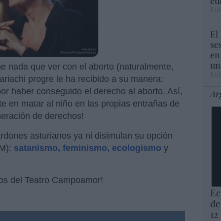
eu
Eul
El
se
en
un
e nada que ver con el aborto (naturalmente,
Eul
ariachi progre le ha recibido a su manera:
or haber conseguido el derecho al aborto. Así,
Ar
 en matar al niño en las propias entrañas de
eración de derechos!
lardones asturianos ya ni disimulan su opción
OM):
satanismo, feminismo, ecologismo
y
ios del Teatro Campoamor!
Ec
de
12