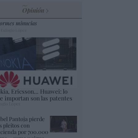
Opinión
ormes minucias
 Eulogio López
kia, Ericsson... Huawei: lo
e importan son las patentes
ogio López
abel Pantoja pierde
s pleitos con
cienda por 700.000