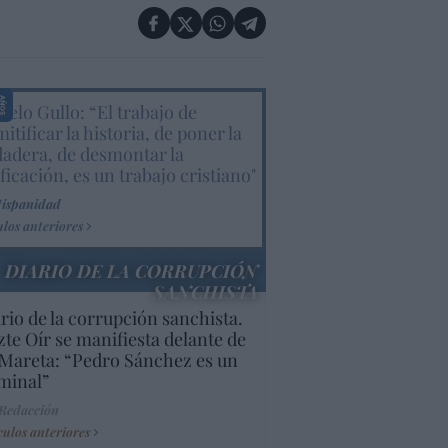
elo Gullo: “El trabajo de
itificar la historia, de poner la
dadera, de desmontar la
ificación, es un trabajo cristiano"
Hispanidad
ulos anteriores
DIARIO DE LA CORRUPCIÓN
SANCHISTA
rio de la corrupción sanchista.
te Oír se manifiesta delante de
Mareta: “Pedro Sánchez es un
minal”
 Redacción
culos anteriores