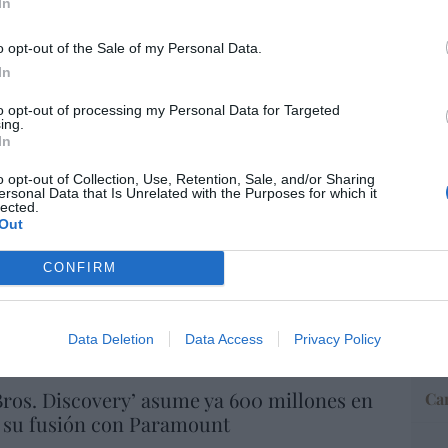
In
o opt-out of the Sale of my Personal Data.
“E
In
pon
pr
to opt-out of processing my Personal Data for Targeted
ame
ing.
io imposible de los Entrecanales: deuda al
In
por 
zación a la baja y reputación en
Artí
ho
o opt-out of Collection, Use, Retention, Sale, and/or Sharing
ersonal Data that Is Unrelated with the Purposes for which it
lected.
07/08/26 15:51
Out
EEU
CONFIRM
ter
spasat se hace con un proyecto IRIS-2 de
def
lones de euros
por 
Data Deletion
Data Access
Privacy Policy
07/08/26 15:07
Artí
ros. Discovery’ asume ya 600 millones en
Car
 su fusión con Paramount