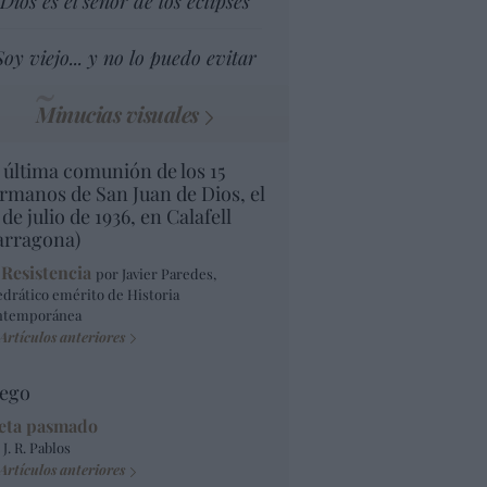
Dios es el señor de los eclipses
Soy viejo... y no lo puedo evitar
Minucias visuales
 última comunión de los 15
rmanos de San Juan de Dios, el
 de julio de 1936, en Calafell
arragona)
 Resistencia
por Javier Paredes,
edrático emérito de Historia
ntemporánea
Artículos anteriores
ego
eta pasmado
 J. R. Pablos
Artículos anteriores