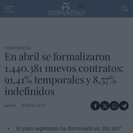
Educación
Entrevistas
PP
SANTANDER
R
30
CONFIDENCIAL
En abril se formalizaron
1.440.381 nuevos contratos:
91,41% temporales y 8,57%
indefinidos
admin
05/05/15 13:16
El paro registrado ha disminuido en 351.857