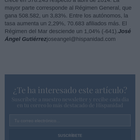
crece en 578.243 respecto a abril de 2014. La
mayor parte corresponde al Régimen General, que
gana 508.582, un 3,83%. Entre los autónomos, la
tasa aumenta un 2,29%, 70.683 afiliados más. El
Régimen del Mar desciende un 1,04% (-641).
J
osé
Ángel Gutiérrez
joseangel@hispanidad.com
¿Te ha interesado este artículo?
Suscríbete a nuestro newsletter y recibe cada dia
en tu correo lo más destacado de Hispanidad
Tu correo electrónico...