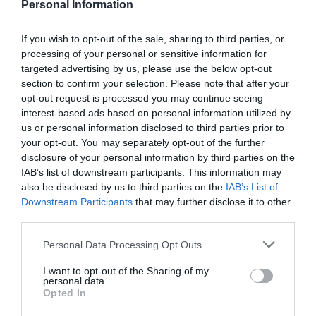
Venezuela. Comienza el diálogo entre
Personal Information
chavismo y un sector de la oposición, pero
los venezolanos quieren a Corina
If you wish to opt-out of the sale, sharing to third parties, or
José Ángel Gutiérrez
07/08/26 11:46
processing of your personal or sensitive information for
targeted advertising by us, please use the below opt-out
ECONOMÍA
section to confirm your selection. Please note that after your
El ‘gran’ logro del ministro Puente: los
opt-out request is processed you may continue seeing
usuarios de tren de alta velocidad caen un
interest-based ads based on personal information utilized by
15,5% hasta junio
us or personal information disclosed to third parties prior to
Cristina Martín
07/08/26 12:37
your opt-out. You may separately opt-out of the further
disclosure of your personal information by third parties on the
SOCIEDAD
Ataque cristianófobo en la muy ‘woke’ ciudad
IAB’s list of downstream participants. This information may
de Nueva York: destrozan una imagen de la
also be disclosed by us to third parties on the
IAB’s List of
Virgen María
Downstream Participants
that may further disclose it to other
third parties.
Redacción
07/08/26 11:46
Personal Data Processing Opt Outs
Marcelo Gullo: “El trabajo de desmitificar la
I want to opt-out of the Sharing of my
personal data.
historia, de poner la verdadera, de
Opted In
desmontar la falsificación, es un trabajo