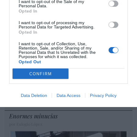
I want to opt-out of the Sale of my
cristiano"
Personal Data.
Opted In
por Hispanidad
Artículos anteriores
I want to opt-out of processing my
Personal Data for Targeted Advertising.
Opted In
DIARIO DE LA CORRUPCIÓN SANCHISTA
I want to opt-out of Collection, Use,
Retention, Sale, and/or Sharing of my
Diario de la corrupción sanchista. Hazte
Personal Data that Is Unrelated with the
Purposes for which it was collected.
Oír se manifiesta delante de La Mareta:
Opted Out
“Pedro Sánchez es un criminal”
CONFIRM
por Redacción
Artículos anteriores
Data Deletion
Data Access
Privacy Policy
Opinión
Enormes minucias
por Eulogio López