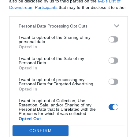
also be disclosed by us to third parties on the
IAB’s List of
Downstream Participants
that may further disclose it to other
SOCIEDAD
third parties.
La batalla no es solo “híbrida” ni
“biopolítica”, sino espiritual... y la ganará la
Personal Data Processing Opt Outs
Virgen
I want to opt-out of the Sharing of my
Gabriel Galdón
08/08/26 06:00
personal data.
SOCIEDAD
Opted In
Eslovaquia no admite el gaymonio...
bendecido en otros miembros de la Unión
I want to opt-out of the Sale of my
Personal Data.
Europea
Opted In
Eulogio López
08/08/26 06:00
I want to opt-out of processing my
Personal Data for Targeted Advertising.
Opted In
Marcelo Gullo: “El trabajo de desmitificar la
I want to opt-out of Collection, Use,
historia, de poner la verdadera, de
Retention, Sale, and/or Sharing of my
desmontar la falsificación, es un trabajo
Personal Data that Is Unrelated with the
Purposes for which it was collected.
cristiano"
Opted Out
por Hispanidad
CONFIRM