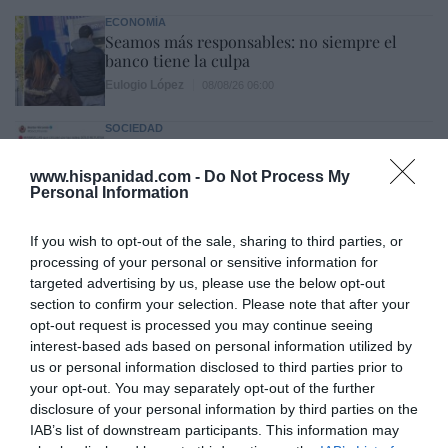
ECONOMÍA
Seamos más responsables: no siempre el
banco tiene la culpa
Eulogio López
08/08/26 06:00
SOCIEDAD
Memes. Mohamed en la boya
Redacción
08/08/26 06:00
www.hispanidad.com -
Do Not Process My
Personal Information
If you wish to opt-out of the sale, sharing to third parties, or
INTERNACIONAL
processing of your personal or sensitive information for
Colombia. La bancada provida impulsa una
targeted advertising by us, please use the below opt-out
reforma para incluir que el derecho a la vida
section to confirm your selection. Please note that after your
es inviolable “desde la fecundación”
opt-out request is processed you may continue seeing
José Ángel Gutiérrez
08/08/26 06:00
interest-based ads based on personal information utilized by
INTERNACIONAL
us or personal information disclosed to third parties prior to
La bomba de Hiroshima no perseguía a
your opt-out. You may separately opt-out of the further
Occidente, la de Nagasaki sí: era la ciudad
disclosure of your personal information by third parties on the
católica del Japón
IAB’s list of downstream participants. This information may
Eulogio López
08/08/26 06:00