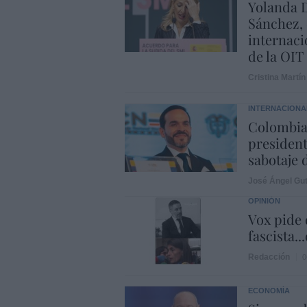
Yolanda D
Sánchez, 
internaci
de la OIT
Cristina Martín
INTERNACIONA
Colombia.
president
sabotaje 
José Ángel Gut
OPINIÓN
Vox pide d
fascista..
Redacción
0
ECONOMÍA