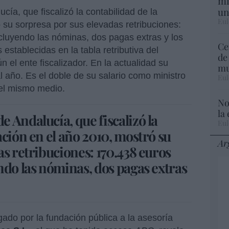
mi
un
ía, que fiscalizó la contabilidad de la
Eul
 su sorpresa por sus elevadas retribuciones:
cluyendo las nóminas, dos pagas extras y los
Ce
 establecidas en la tabla retributiva del
de
n el ente fiscalizador. En la actualidad su
mu
l año. Es el doble de su salario como ministro
Eul
 el mismo medio.
No
la
 Andalucía, que fiscalizó la
Eul
ación en el año 2010, mostró su
Ar
as retribuciones: 170.438 euros
ndo las nóminas, dos pagas extras
gado por la fundación pública a la asesoría