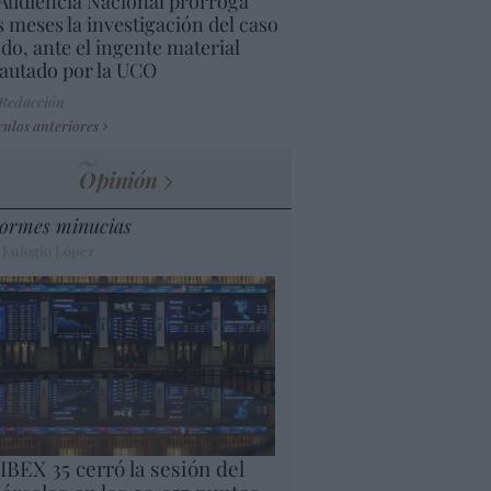
Audiencia Nacional prorroga
s meses la investigación del caso
do, ante el ingente material
autado por la UCO
 Redacción
culos anteriores
Opinión
ormes minucias
 Eulogio López
 IBEX 35 cerró la sesión del