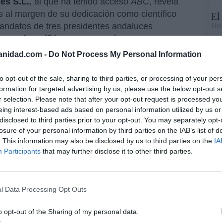
es S.L.
, al que ha tenido acceso
ABC
, revela
s al margen de su dedicación como científico
El
His
 mandatos de tres presidentes andaluces
Antonio Griñán y Susana Díaz
.
Te
anidad.com -
Do Not Process My Personal Information
ble con la paga de 5.000 euros anuales que
RT
lo
d, puede costarle un puesto tan rentable
to opt-out of the sale, sharing to third parties, or processing of your per
Ce
nde del informe jurídico de 17 páginas
formation for targeted advertising by us, please use the below opt-out s
li
a «un conflicto de intereses y una transgresión
r selection. Please note that after your opt-out request is processed y
di
ades y de la buena fe contractual».
eing interest-based ads based on personal information utilized by us or
hu
disclosed to third parties prior to your opt-out. You may separately opt-
po
d
, Bernat Soria utilizó
embriones humanos
losure of your personal information by third parties on the IAB’s list of
His
rometiendo que iban a curar enfermedades,
. This information may also be disclosed by us to third parties on the
IA
Participants
that may further disclose it to other third parties.
 revés de lo ocurrido con las células madres
Cu
ue han tenido éxito en distintas terapias.
tu
Red
los gobiernos
Zapatero
no ha logrado nada en
l Data Processing Opt Outs
 por el Ministerio de Sanidad con el PSOE le
o opt-out of the Sharing of my personal data.
“E