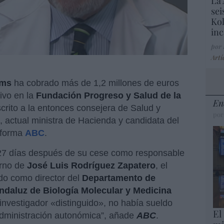
La 
sei
Kol
inc
por
Artí
oms
ha cobrado más de 1,2 millones de euros
ivo en la
Fundación Progreso y Salud de la
En
scrito a la entonces consejera de Salud y
por
, actual ministra de Hacienda y candidata del
nforma
ABC
.
 27 días después de su cese como responsable
erno de
José Luis Rodríguez Zapatero
, el
ado como director del
Departamento de
ndaluz de Biología Molecular y Medicina
investigador «distinguido», no había sueldo
El
Administración autonómica”, añade
ABC
.