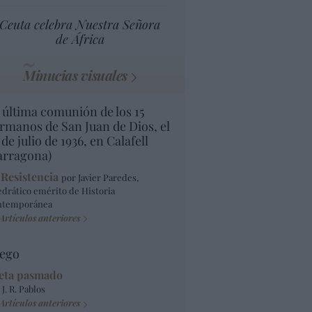
Ceuta celebra Nuestra Señora
de África
Minucias visuales
 última comunión de los 15
rmanos de San Juan de Dios, el
 de julio de 1936, en Calafell
arragona)
 Resistencia
por Javier Paredes,
edrático emérito de Historia
ntemporánea
Artículos anteriores
ego
eta pasmado
 J. R. Pablos
Artículos anteriores