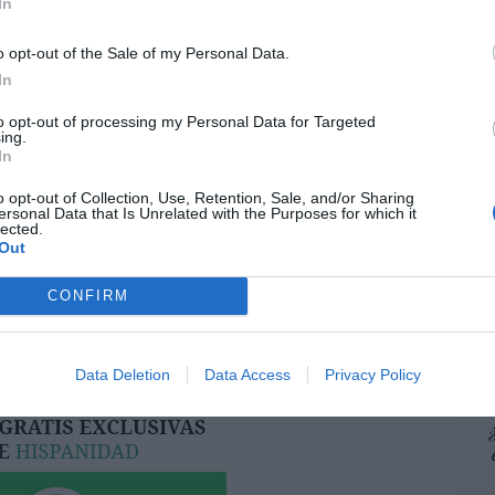
In
pon
pr
o opt-out of the Sale of my Personal Data.
ame
In
resado este artículo?
por 
to opt-out of processing my Personal Data for Targeted
Artí
tro newsletter y recibe cada dia
ing.
o más destacado de Hispanidad
In
o opt-out of Collection, Use, Retention, Sale, and/or Sharing
ersonal Data that Is Unrelated with the Purposes for which it
EEU
lected.
ter
Out
iones legales
def
CONFIRM
por 
Artí
Car
Data Deletion
Data Access
Privacy Policy