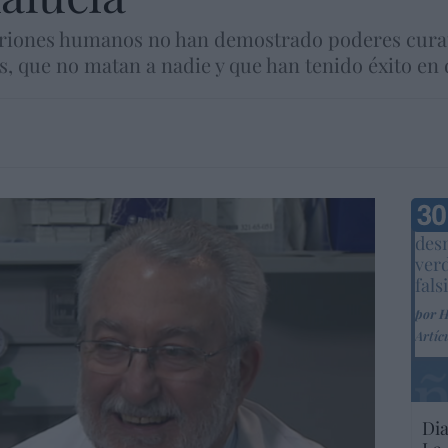
riones humanos no han demostrado poderes curati
s, que no matan a nadie y que han tenido éxito en d
Marc
desm
ver
fals
por 
Artíc
Dia