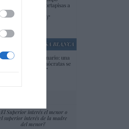
iendo aranceles y cortapisas a
oductos y compañías
ricanas (y europeas)”
Ana Sánchez Arjona
culos anteriores
LA CASA BLANCA
U. Inquietante escenario: una
cera parte de los demócratas se
ine como “socialista”
Ignacio Aguirre
culos anteriores
tas al director
¿El Superior interés el menor o
el superior interés de la madre
del menor?