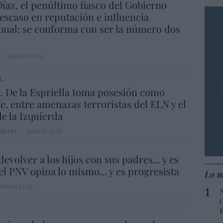
íaz, el penúltimo fiasco del Gobierno
escaso en reputación e influencia
onal: se conforma con ser la número dos
06/08/26 12:41
L
 De la Espriella toma posesión como
e, entre amenazas terroristas del ELN y el
de la Izquierda
iérrez
06/08/26 12:35
evolver a los hijos con sus padres... y es
.el PNV opina lo mismo... y es progresista
Lo m
6/08/26 17:03