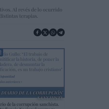
vos. Al revés de lo ocurrido
istintas terapias.
elo Gullo: “El trabajo de
itificar la historia, de poner la
dadera, de desmontar la
ificación, es un trabajo cristiano"
Hispanidad
ulos anteriores
DIARIO DE LA CORRUPCIÓN
SANCHISTA
rio de la corrupción sanchista.