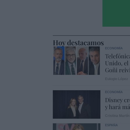
Hoy destacamos
ECONOMÍA
Telefónic
Unido, el
Goñi reiv
Eulogio López
ECONOMÍA
Disney cr
y hará m
Cristina Martín
ESPAÑA