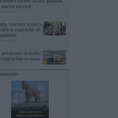
ércoles en los 20.057 puntos,
 nuevo récord
ogio López
uta. Nuestra Señora
 África: convertir al
sulmán
ogio López
 perdamos el norte:
 emigración es mala
ogio López
gumentos