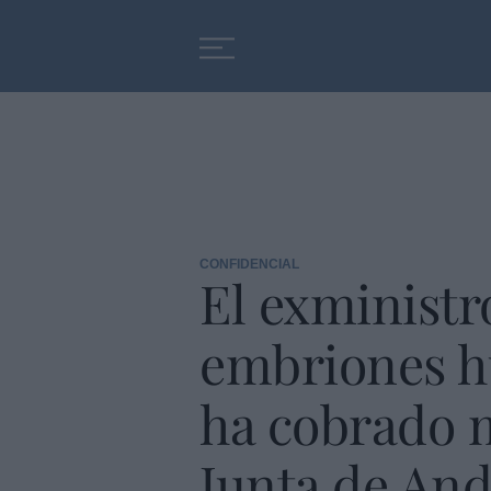
Educación
Entrevistas
CONFIDENCIAL
El exministro
embriones h
ha cobrado m
Junta de And