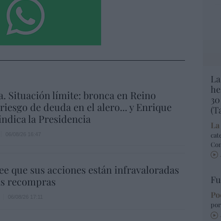
La
he
a. Situación límite: bronca en Reino
30
 riesgo de deuda en el alero... y Enrique
(T
indica la Presidencia
La
cat
06/08/26 16:47
Co
ee que sus acciones están infravaloradas
Fu
ás recompras
Po
06/08/26 17:11
por