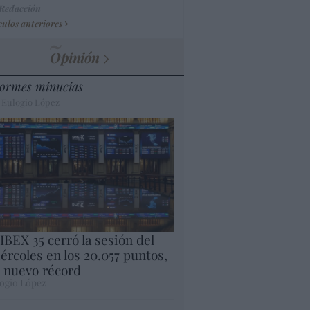
 Redacción
culos anteriores
Opinión
ormes minucias
 Eulogio López
 IBEX 35 cerró la sesión del
ércoles en los 20.057 puntos,
 nuevo récord
ogio López