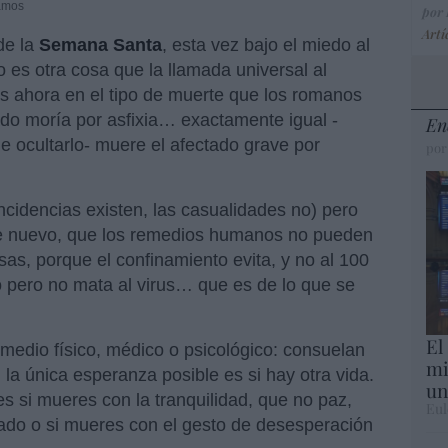
Ramos
por
Artí
de la
Semana Santa
, esta vez bajo el miedo al
es otra cosa que la llamada universal al
s ahora en el tipo de muerte que los romanos
cado moría por asfixia… exactamente igual -
En
 ocultarlo- muere el afectado grave por
por
ncidencias existen, las casualidades no) pero
de nuevo, que los remedios humanos no pueden
osas, porque el confinamiento evita, y no al 100
o pero no mata al virus… que es de lo que se
El
medio físico, médico o psicológico: consuelan
mi
la única esperanza posible es si hay otra vida.
un
es si mueres con la tranquilidad, que no paz,
Eul
ado o si mueres con el gesto de desesperación