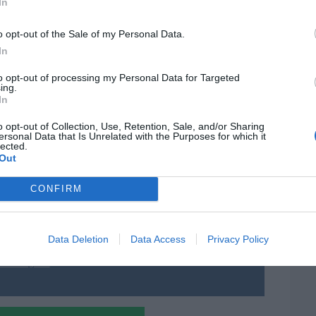
In
por 
Artí
o opt-out of the Sale of my Personal Data.
iado la misa del Domingo de Ramos. Con poco
In
jemplo a seguir.
to opt-out of processing my Personal Data for Targeted
EEU
ing.
ter
In
def
o opt-out of Collection, Use, Retention, Sale, and/or Sharing
por 
ersonal Data that Is Unrelated with the Purposes for which it
lected.
Artí
resado este artículo?
Out
Car
tro newsletter y recibe cada dia
CONFIRM
o más destacado de Hispanidad
Data Deletion
Data Access
Privacy Policy
iones legales