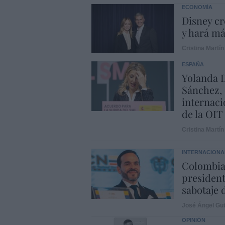
ECONOMÍA
Disney cr
y hará m
Cristina Martín
ESPAÑA
Yolanda D
Sánchez, 
internaci
de la OIT
Cristina Martín
INTERNACIONA
Colombia.
president
sabotaje 
José Ángel Gut
OPINIÓN