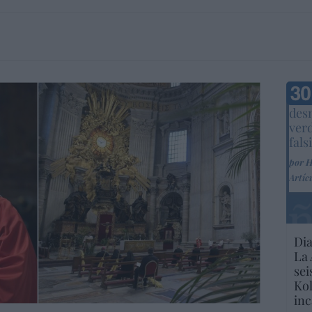
Marc
desm
ver
fals
por 
Artíc
Dia
La 
sei
Kol
inc