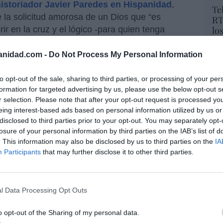
istoriador Javier Paredes en Hispanidad
,
Te
e la solicitud amorosa de un Dios que “es
RT
r en la cruz y el lógico -para quien tenga
lo
Ce
rsión y cambio de vida.
li
anidad.com -
Do Not Process My Personal Information
di
gente, tan urgente como importante, que los
hu
stías con fieles, llámeles públicas como le
to opt-out of the sale, sharing to third parties, or processing of your per
po
s: los españoles
no pueden estar privados de
formation for targeted advertising by us, please use the below opt-out s
His
ma
. Además, recuerden que los que han
r selection. Please note that after your opt-out request is processed y
eing interest-based ads based on personal information utilized by us or
stedes, no el Gobierno. El decreto del estado
Cu
disclosed to third parties prior to your opt-out. You may separately opt-
nga una distancia mínima de entre 1 y 1,5
tu
losure of your personal information by third parties on the IAB’s list of
eñores obispos, no menos. Mientras tanto, los
Red
. This information may also be disclosed by us to third parties on the
IA
nativas para combinar confinamiento y Semana
Participants
that may further disclose it to other third parties.
“E
nio? ??
pon
l Data Processing Opt Outs
pr
By3bZ
— Carmen Celdrán??
ame
o opt-out of the Sharing of my personal data.