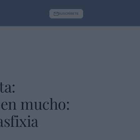
SUSCRÍBETE
ta:
ecen mucho:
sfixia