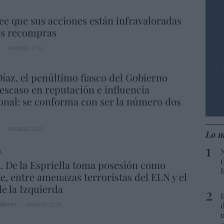
ee que sus acciones están infravaloradas
ás recompras
06/08/26 17:11
íaz, el penúltimo fiasco del Gobierno
escaso en reputación e influencia
onal: se conforma con ser la número dos
06/08/26 12:41
Lo m
L
 De la Espriella toma posesión como
e, entre amenazas terroristas del ELN y el
de la Izquierda
iérrez
06/08/26 12:35