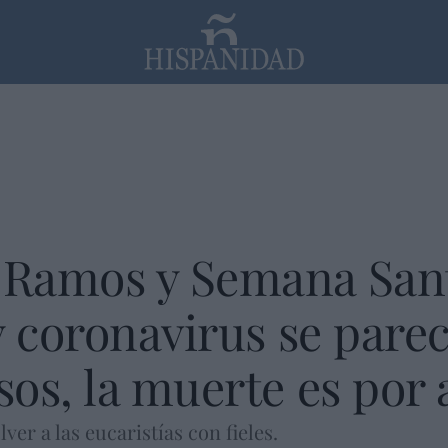
PP
SANTANDER
Religión
Ramos y Semana San
y coronavirus se par
os, la muerte es por a
ver a las eucaristías con fieles.