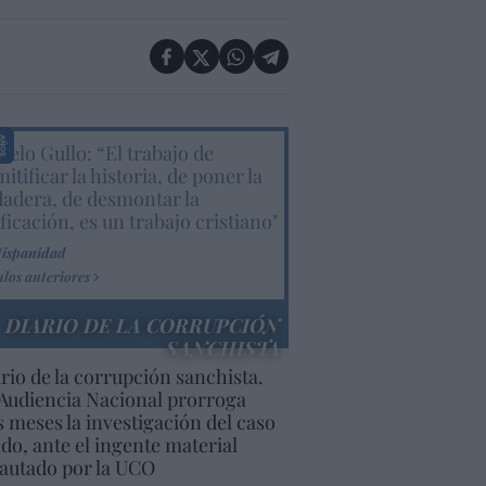
elo Gullo: “El trabajo de
itificar la historia, de poner la
dadera, de desmontar la
ificación, es un trabajo cristiano"
Hispanidad
ulos anteriores
DIARIO DE LA CORRUPCIÓN
SANCHISTA
rio de la corrupción sanchista.
Audiencia Nacional prorroga
s meses la investigación del caso
do, ante el ingente material
autado por la UCO