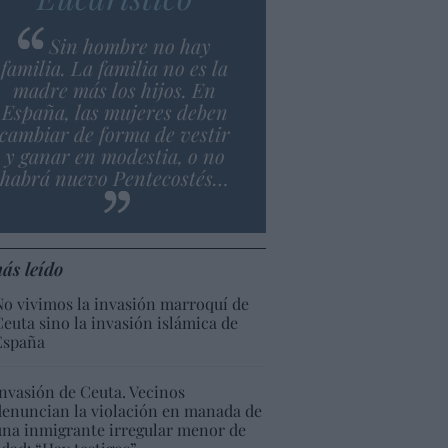
Sin hombre no hay
familia. La familia no es la
madre más los hijos. En
España, las mujeres deben
cambiar de forma de vestir
y ganar en modestia, o no
habrá nuevo Pentecostés…
ás leído
No vivimos la invasión marroquí de
Ceuta sino la invasión islámica de
España
Invasión de Ceuta. Vecinos
denuncian la violación en manada de
una inmigrante irregular menor de