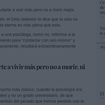
Ce
de
udarte a vivir más pero no a morir mejor.
mu
Eul
o: el Dios redentor te dice que la vida no
ida eterna es más plena que esta.
No
la
 a una psicóloga, como no, referirse a la
Eul
iento para “
contactar con uno mismo
” y
Ar
uramente, resultará extraordinariamente
te a vivir más pero no a morir, ni
 mucho más clásico, cuando la psicología era
El
les y no un grado universitario, de que
His
l sentido del pecado que hemos perdido con la