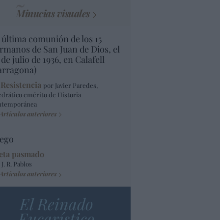
Minucias visuales
 última comunión de los 15
rmanos de San Juan de Dios, el
 de julio de 1936, en Calafell
arragona)
 Resistencia
por Javier Paredes,
edrático emérito de Historia
ntemporánea
Artículos anteriores
ego
eta pasmado
 J. R. Pablos
Artículos anteriores
El Reinado
Eucarístico