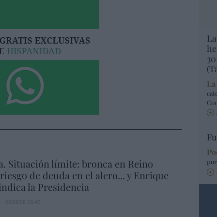
La
he
30
(T
La
cat
Co
Fu
Po
a. Situación límite: bronca en Reino
por
 riesgo de deuda en el alero... y Enrique
indica la Presidencia
06/08/26 16:47