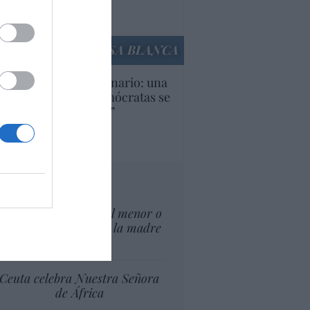
Ana Sánchez Arjona
culos anteriores
LA CASA BLANCA
U. Inquietante escenario: una
cera parte de los demócratas se
ine como “socialista”
Ignacio Aguirre
culos anteriores
tas al director
¿El Superior interés el menor o
el superior interés de la madre
del menor?
Ceuta celebra Nuestra Señora
de África