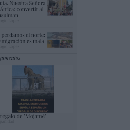
uta. Nuestra Señora
 África: convertir al
sulmán
ogio López
 perdamos el norte:
 emigración es mala
ogio López
gumentos
 regalo de 'Mojamé'
panidad