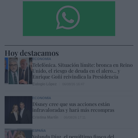
Hoy destacamos
ECONOMÍA
Telefónica. Situación límite: bronca en Reino
Unido, el riesgo de deuda en el alero... y
Enrique Goñi reivindica la Presidencia
Eulogio López
06/08/26 16:47
ECONOMÍA
Disney cree que sus acciones están
infravaloradas y hará más recompras
Cristina Martín
06/08/26 17:11
ESPAÑA
Yolanda Díaz, el penúltimo fiasco del