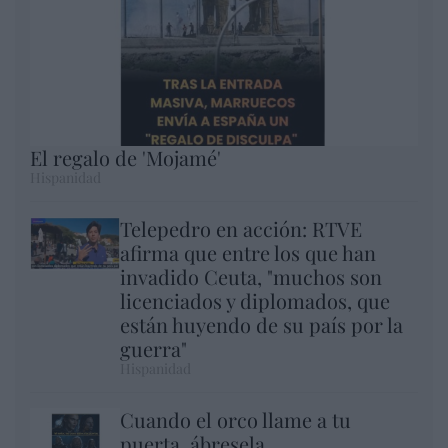
El regalo de 'Mojamé'
Hispanidad
Telepedro en acción: RTVE
afirma que entre los que han
invadido Ceuta, "muchos son
licenciados y diplomados, que
están huyendo de su país por la
guerra"
Hispanidad
Cuando el orco llame a tu
puerta, ábresela