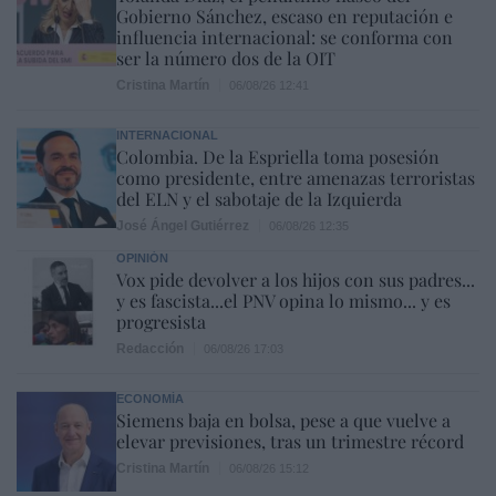
Gobierno Sánchez, escaso en reputación e
influencia internacional: se conforma con
ser la número dos de la OIT
Cristina Martín
06/08/26 12:41
INTERNACIONAL
Colombia. De la Espriella toma posesión
como presidente, entre amenazas terroristas
del ELN y el sabotaje de la Izquierda
José Ángel Gutiérrez
06/08/26 12:35
OPINIÓN
Vox pide devolver a los hijos con sus padres...
y es fascista...el PNV opina lo mismo... y es
progresista
Redacción
06/08/26 17:03
ECONOMÍA
Siemens baja en bolsa, pese a que vuelve a
elevar previsiones, tras un trimestre récord
Cristina Martín
06/08/26 15:12