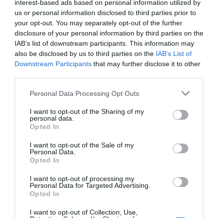
Audiencia Nacional prorroga seis meses la
interest-based ads based on personal information utilized by
investigación del caso Koldo, ante el
us or personal information disclosed to third parties prior to
your opt-out. You may separately opt-out of the further
ingente material incautado por la UCO
disclosure of your personal information by third parties on the
por Redacción
IAB’s list of downstream participants. This information may
also be disclosed by us to third parties on the
IAB’s List of
Artículos anteriores
Downstream Participants
that may further disclose it to other
third parties.
Opinión
Personal Data Processing Opt Outs
Enormes minucias
I want to opt-out of the Sharing of my
por Eulogio López
personal data.
Opted In
I want to opt-out of the Sale of my
Personal Data.
Opted In
I want to opt-out of processing my
Personal Data for Targeted Advertising.
Opted In
I want to opt-out of Collection, Use,