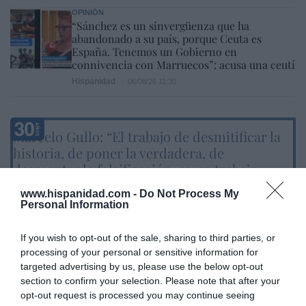
OPINIÓN
“Sánchez es un sinvergüenza que ha
abandonado a su país, porque Ceuta es
España. Tenemos un Gobierno en
connivencia con Marruecos”: acusa una ceutí
Hispanidad
06/08/26 11:30
Marcelo Gullo: “El trabajo de desmitificar la
historia, de poner la verdadera, de
desmontar la falsificación, es un trabajo
cristiano"
www.hispanidad.com -
Do Not Process My
Personal Information
por Hispanidad
Artículos anteriores
If you wish to opt-out of the sale, sharing to third parties, or
processing of your personal or sensitive information for
DIARIO DE LA CORRUPCIÓN SANCHISTA
targeted advertising by us, please use the below opt-out
section to confirm your selection. Please note that after your
Diario de la corrupción sanchista. La
opt-out request is processed you may continue seeing