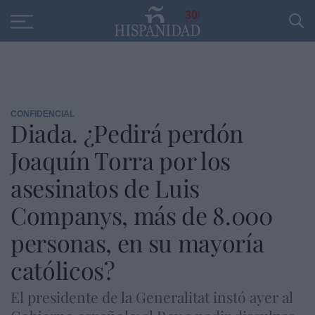
Educación
Entrevistas
PP
SANTANDER
R
30
CONFIDENCIAL
Diada. ¿Pedirá perdón
Joaquín Torra por los
asesinatos de Luis
Companys, más de 8.000
personas, en su mayoría
católicos?
El presidente de la Generalitat instó ayer al