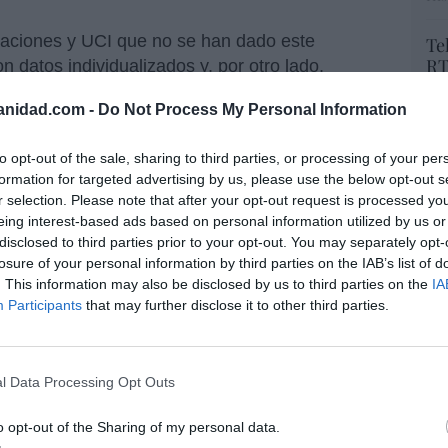
zaciones y UCI que no se han dado este
Te
RT
n datos individualizados y, por otro lado,
lo
de todas las comunidades que son los que
Ce
anidad.com -
Do Not Process My Personal Information
stá pasando es que estamos recuperando toda
li
os entera pero hay algunas comunidades que lo
di
to opt-out of the sale, sharing to third parties, or processing of your per
 homogeneizar pero en absoluto es por un
hu
formation for targeted advertising by us, please use the below opt-out s
po
 José Sierra.
r selection. Please note that after your opt-out request is processed y
His
eing interest-based ads based on personal information utilized by us or
tor del Centro de Coordinación de Alertas y
disclosed to third parties prior to your opt-out. You may separately opt-
, sobre la evolución de los datos, que
Cu
losure of your personal information by third parties on the IAB’s list of
tu
do las etapas y vamos poco a poco llegando a
. This information may also be disclosed by us to third parties on the
IA
Red
ando. Hemos conseguido al menos por ahora
Participants
that may further disclose it to other third parties.
o, hemos conseguido que los casos
reducido lo suficiente para que el sistema
e ellos. Y ahora tenemos que ir empezando a
l Data Processing Opt Outs
“E
ra mismo estamos terminando la fase dura de
pon
o opt-out of the Sharing of my personal data.
pr
en la fase fácil en la que la única circunstancia