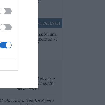
ricanas (y europeas)”
Ana Sánchez Arjona
culos anteriores
LA CASA BLANCA
U. Inquietante escenario: una
cera parte de los demócratas se
ine como “socialista”
Ignacio Aguirre
culos anteriores
tas al director
¿El Superior interés el menor o
el superior interés de la madre
del menor?
Ceuta celebra Nuestra Señora