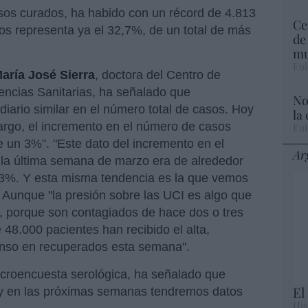
sos curados, ha habido con un récord de 4.813
Ce
dos representa ya el 32,7%, de un total de más
de
mu
Eul
aría José Sierra
, doctora del Centro de
encias Sanitarias, ha señalado que
No
iario similar en el número total de casos. Hoy
la
argo, el incremento en el número de casos
Eul
 un 3%". "Este dato del incremento en el
Ar
 la última semana de marzo era de alrededor
 3%. Y esta misma tendencia es la que vemos
 Aunque "la presión sobre las UCI es algo que
, porque son contagiados de hace dos o tres
48.000 pacientes han recibido el alta,
enso en recuperados esta semana".
acroencuesta serológica, ha señalado que
El
y en las próximas semanas tendremos datos
His