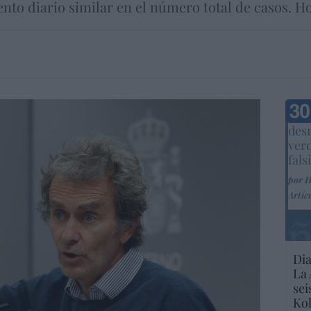
o diario similar en el número total de casos. Hoy
Marc
desm
ver
fals
por 
Artíc
Dia
La 
sei
Kol