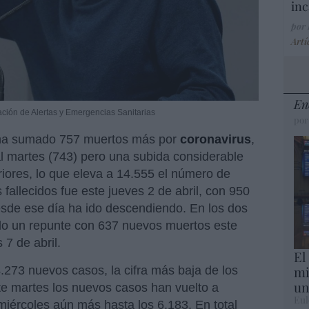
inc
por
Artí
En
ción de Alertas y Emergencias Sanitarias
por
 ha sumado 757 muertos más por
coronavirus
,
l martes (743) pero una subida considerable
riores, lo que eleva a 14.555 el número de
 fallecidos fue este jueves 2 de abril, con 950
esde ese día ha ido descendiendo. En los dos
ido un repunte con 637 nuevos muertos este
 7 de abril.
El
mi
273 nuevos casos, la cifra más baja de los
un
te martes los nuevos casos han vuelto a
Eul
miércoles aún más hasta los 6.183. En total