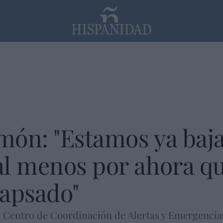
PP
SANTANDER
Religión
món: "Estamos ya ba
l menos por ahora qu
lapsado"
l Centro de Coordinación de Alertas y Emergencias