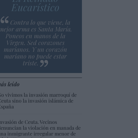
Eucarístico
Contra lo que viene, la
mejor arma es Santa María.
Poneos en manos de la
Virgen. Sed corazones
marianos. Y un corazón
mariano no puede estar
triste.
ás leído
No vivimos la invasión marroquí de
Ceuta sino la invasión islámica de
España
Invasión de Ceuta. Vecinos
denuncian la violación en manada de
una inmigrante irregular menor de