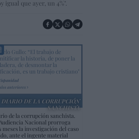
 igual que ayer, un 4%".
elo Gullo: “El trabajo de
itificar la historia, de poner la
dadera, de desmontar la
ificación, es un trabajo cristiano"
Hispanidad
ulos anteriores
DIARIO DE LA CORRUPCIÓN
SANCHISTA
rio de la corrupción sanchista.
Audiencia Nacional prorroga
s meses la investigación del caso
do, ante el ingente material