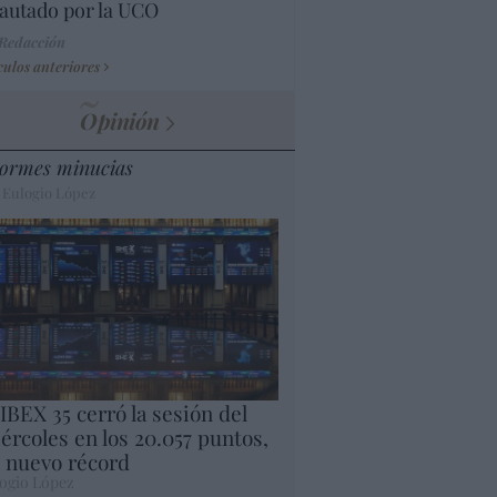
autado por la UCO
 Redacción
culos anteriores
Opinión
ormes minucias
 Eulogio López
 IBEX 35 cerró la sesión del
ércoles en los 20.057 puntos,
 nuevo récord
ogio López