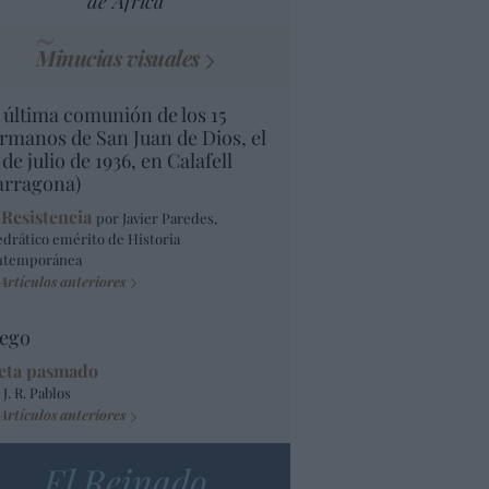
de África
Minucias visuales
 última comunión de los 15
rmanos de San Juan de Dios, el
 de julio de 1936, en Calafell
arragona)
 Resistencia
por Javier Paredes,
edrático emérito de Historia
ntemporánea
Artículos anteriores
ego
eta pasmado
 J. R. Pablos
Artículos anteriores
El Reinado