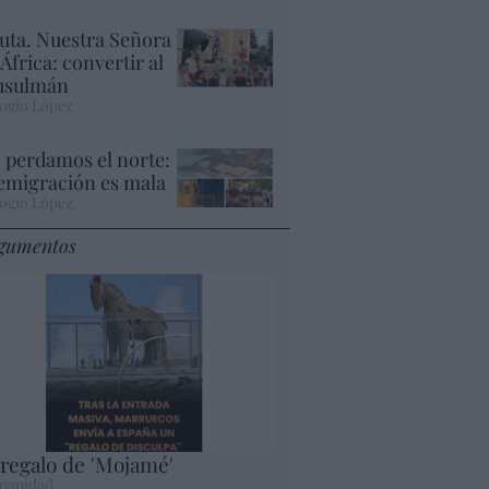
uta. Nuestra Señora
 África: convertir al
sulmán
ogio López
 perdamos el norte:
 emigración es mala
ogio López
gumentos
 regalo de 'Mojamé'
panidad