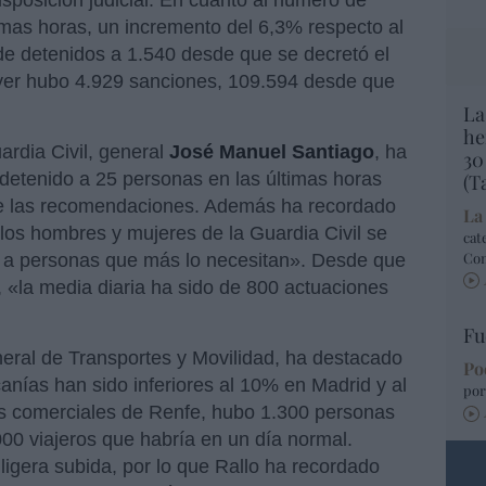
isposición judicial. En cuanto al número de
timas horas, un incremento del 6,3% respecto al
l de detenidos a 1.540 desde que se decretó el
ayer hubo 4.929 sanciones, 109.594 desde que
La
he
ardia Civil, general
José Manuel Santiago
, ha
30
 detenido a 25 personas en las últimas horas
(T
de las recomendaciones. Además ha recordado
La
 los hombres y mujeres de la Guardia Civil se
cat
Co
o a personas que más lo necesitan». Desde que
, «la media diaria ha sido de 800 actuaciones
Fu
neral de Transportes y Movilidad, ha destacado
Po
anías han sido inferiores al 10% en Madrid y al
por
os comerciales de Renfe, hubo 1.300 personas
.000 viajeros que habría en un día normal.
 ligera subida, por lo que Rallo ha recordado