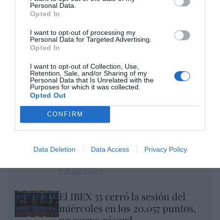
Personal Data.
Opted In
I want to opt-out of processing my
Personal Data for Targeted Advertising.
Opted In
I want to opt-out of Collection, Use,
Retention, Sale, and/or Sharing of my
Personal Data that Is Unrelated with the
Purposes for which it was collected.
Nokia, Ericsson... Huawei: lo que importan
Opted Out
son las patentes
Eulogio López
CONFIRM
Isabel Pantoja pierde dos pleitos
con Hacienda por 700.000
Data Deletion
Data Access
Privacy Policy
euros... suma y sigue
Eulogio López
El IBEX 35 cerró la sesión del
miércoles en los 20.057 puntos,
un nuevo récord