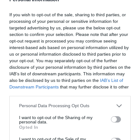
por Hispanidad
Artículos anteriores
If you wish to opt-out of the sale, sharing to third parties, or
processing of your personal or sensitive information for
DIARIO DE LA CORRUPCIÓN SANCHISTA
targeted advertising by us, please use the below opt-out
section to confirm your selection. Please note that after your
Diario de la corrupción sanchista. Hazte
opt-out request is processed you may continue seeing
interest-based ads based on personal information utilized by
Oír se manifiesta delante de La Mareta:
us or personal information disclosed to third parties prior to
“Pedro Sánchez es un criminal”
your opt-out. You may separately opt-out of the further
por Redacción
disclosure of your personal information by third parties on the
IAB’s list of downstream participants. This information may
Artículos anteriores
also be disclosed by us to third parties on the
IAB’s List of
Downstream Participants
that may further disclose it to other
Opinión
third parties.
Enormes minucias
Personal Data Processing Opt Outs
por Eulogio López
I want to opt-out of the Sharing of my
personal data.
Opted In
I want to opt-out of the Sale of my