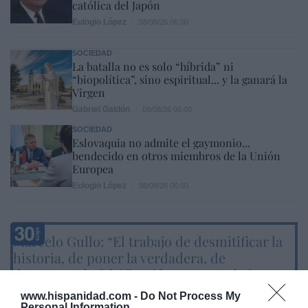
católica del Japón
Eulogio López
08/08/26 06:00
SOCIEDAD
La batalla no es solo “híbrida” ni
“biopolítica”, sino espiritual... y la ganará la
Virgen
Gabriel Galdón
08/08/26 06:00
SOCIEDAD
Eslovaquia no admite el gaymonio...
bendecido en otros miembros de la Unión
Europea
Eulogio López
08/08/26 06:00
Marcelo Gullo: “El trabajo de desmitificar la
historia, de poner la verdadera, de
desmontar la falsificación, es un trabajo
cristiano"
www.hispanidad.com -
Do Not Process My
Personal Information