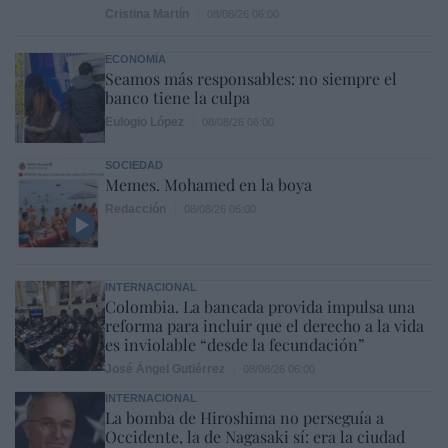
Cristina Martín
08/08/26 06:00
ECONOMÍA
Seamos más responsables: no siempre el
banco tiene la culpa
Eulogio López
08/08/26 06:00
SOCIEDAD
Memes. Mohamed en la boya
Redacción
08/08/26 06:00
INTERNACIONAL
Colombia. La bancada provida impulsa una
reforma para incluir que el derecho a la vida
es inviolable “desde la fecundación”
José Ángel Gutiérrez
08/08/26 06:00
INTERNACIONAL
La bomba de Hiroshima no perseguía a
Occidente, la de Nagasaki sí: era la ciudad