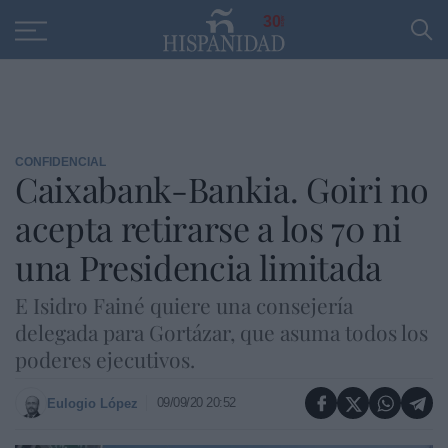
Educación
Entrevistas
PP
SANTANDER
R
30
CONFIDENCIAL
Caixabank-Bankia. Goiri no
acepta retirarse a los 70 ni
una Presidencia limitada
E Isidro Fainé quiere una consejería
delegada para Gortázar, que asuma todos los
poderes ejecutivos.
09/09/20 20:52
Eulogio López