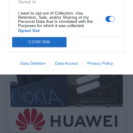
“Pedro Sánchez es un criminal”
Opted In
por Redacción
I want to opt-out of Collection, Use,
Retention, Sale, and/or Sharing of my
Artículos anteriores
Personal Data that Is Unrelated with the
Purposes for which it was collected.
Opted Out
Opinión
CONFIRM
Enormes minucias
por Eulogio López
Data Deletion
Data Access
Privacy Policy