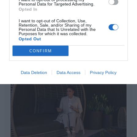
Oír se manifiesta delante de La Mareta:
Personal Data for Targeted Advertising.
“Pedro Sánchez es un criminal”
Opted In
por Redacción
I want to opt-out of Collection, Use,
Retention, Sale, and/or Sharing of my
Artículos anteriores
Personal Data that Is Unrelated with the
Purposes for which it was collected.
Opted Out
Opinión
CONFIRM
Enormes minucias
por Eulogio López
Data Deletion
Data Access
Privacy Policy