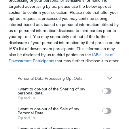
processing of your personal or sensitive information for
targeted advertising by us, please use the below opt-out
section to confirm your selection. Please note that after your
OPINIÓN
Nokia, Ericsson... Huawei: lo que importan
opt-out request is processed you may continue seeing
son las patentes
interest-based ads based on personal information utilized by
Eulogio López
us or personal information disclosed to third parties prior to
07/08/26 12:58
your opt-out. You may separately opt-out of the further
disclosure of your personal information by third parties on the
IAB’s list of downstream participants. This information may
also be disclosed by us to third parties on the
IAB’s List of
Marcelo Gullo: “El trabajo de desmitificar la
Downstream Participants
that may further disclose it to other
historia, de poner la verdadera, de
third parties.
desmontar la falsificación, es un trabajo
cristiano"
Personal Data Processing Opt Outs
por Hispanidad
I want to opt-out of the Sharing of my
personal data.
Artículos anteriores
Opted In
DIARIO DE LA CORRUPCIÓN SANCHISTA
I want to opt-out of the Sale of my
Personal Data.
Opted In
Diario de la corrupción sanchista. Hazte
I want to opt-out of processing my