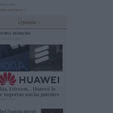
 Redacción
culos anteriores
Opinión
ormes minucias
 Eulogio López
kia, Ericsson... Huawei: lo
e importan son las patentes
ogio López
abel Pantoja pierde