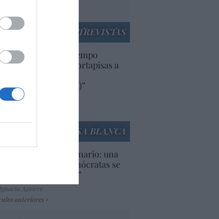
utí
panidad
ENTREVISTAS
uropa lleva mucho tiempo
iendo aranceles y cortapisas a
oductos y compañías
ricanas (y europeas)”
Ana Sánchez Arjona
culos anteriores
LA CASA BLANCA
U. Inquietante escenario: una
cera parte de los demócratas se
ine como “socialista”
Ignacio Aguirre
culos anteriores