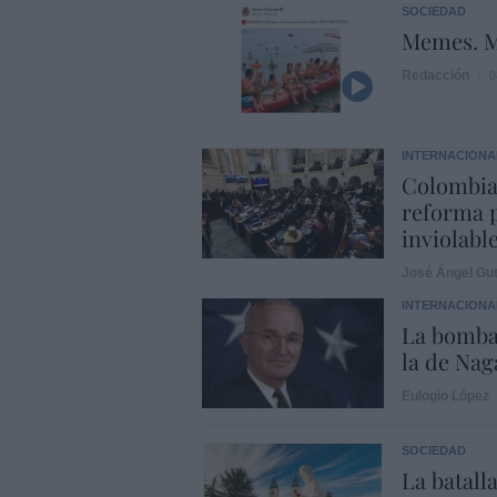
SOCIEDAD
Memes. M
Redacción
0
INTERNACIONA
Colombia
reforma p
inviolabl
José Ángel Gut
INTERNACIONA
La bomba
la de Naga
Eulogio López
SOCIEDAD
La batalla