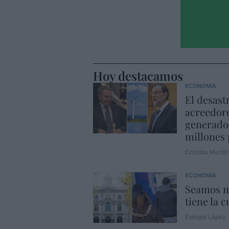
Hoy destacamos
ECONOMÍA
El desast
acreedore
generado 
millones 
Cristina Martín
ECONOMÍA
Seamos m
tiene la c
Eulogio López