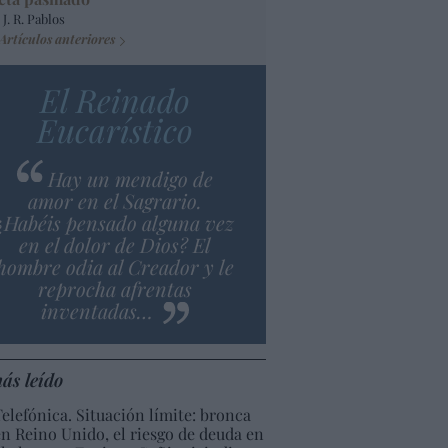
 J. R. Pablos
Artículos anteriores
El Reinado
Eucarístico
Hay un mendigo de
amor en el Sagrario.
¿Habéis pensado alguna vez
en el dolor de Dios? El
hombre odia al Creador y le
reprocha afrentas
inventadas…
ás leído
Telefónica. Situación límite: bronca
en Reino Unido, el riesgo de deuda en