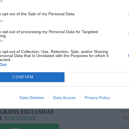
ce
In
His
o opt-out of the Sale of my Personal Data.
In
resado este artículo?
“E
to opt-out of processing my Personal Data for Targeted
tro newsletter y recibe cada dia
ing.
pon
o más destacado de Hispanidad
In
pr
ame
o opt-out of Collection, Use, Retention, Sale, and/or Sharing
ersonal Data that Is Unrelated with the Purposes for which it
por 
lected.
Out
Artí
iones legales
CONFIRM
EEU
ter
Data Deletion
Data Access
Privacy Policy
def
por 
Artí