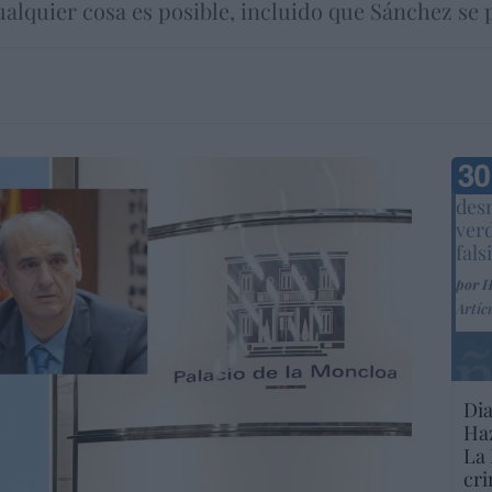
ualquier cosa es posible, incluido que Sánchez se
Marc
desm
ver
fals
por 
Artíc
Dia
Haz
La 
cri