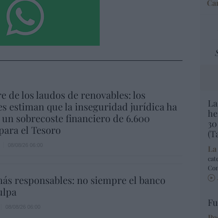
Car
re de los laudos de renovables: los
La
s estiman que la inseguridad jurídica ha
he
un sobrecoste financiero de 6.600
30
para el Tesoro
(T
08/08/26 06:00
La
cat
Co
ás responsables: no siempre el banco
ulpa
Fu
08/08/26 06:00
Po