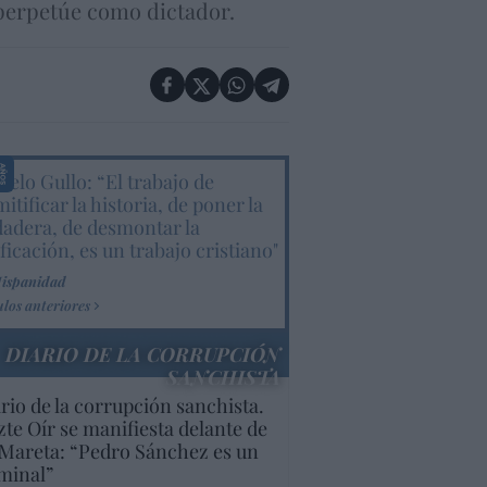
 perpetúe como dictador.
elo Gullo: “El trabajo de
itificar la historia, de poner la
dadera, de desmontar la
ificación, es un trabajo cristiano"
Hispanidad
ulos anteriores
DIARIO DE LA CORRUPCIÓN
SANCHISTA
rio de la corrupción sanchista.
te Oír se manifiesta delante de
Mareta: “Pedro Sánchez es un
minal”