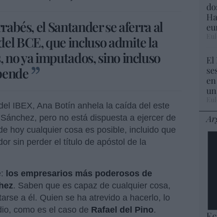
do
Ha
rabés, el Santander se aferra al
eu
Eul
el BCE, que incluso admite la
, no ya imputados, sino incluso
El
se
pende
en
un
Eul
el IBEX, Ana Botín anhela la caída del este
Ar
Sánchez, pero no está dispuesta a ejercer de
de hoy cualquier cosa es posible, incluido que
 sin perder el título de apóstol de la
e:
los empresarios más poderosos de
hez
. Saben que es capaz de cualquier cosa,
arse a él. Quien se ha atrevido a hacerlo, lo
dio, como es el caso de
Rafael del Pino
.
Ec