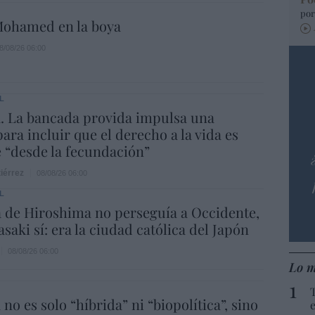
por
ohamed en la boya
8/08/26 06:00
L
. La bancada provida impulsa una
ara incluir que el derecho a la vida es
e “desde la fecundación”
iérrez
08/08/26 06:00
L
 de Hiroshima no perseguía a Occidente,
saki sí: era la ciudad católica del Japón
08/08/26 06:00
Lo m
 no es solo “híbrida” ni “biopolítica”, sino