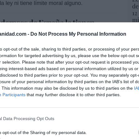
a ley ni tiene límite moral alguno.
de
12
mi
derosos de España le tienen
His
que es capaz de todo, y no se
anidad.com -
Do Not Process My Personal Information
él. Saben, sobre todo, que Sánchez
Vo
hi
to opt-out of the sale, sharing to third parties, or processing of your per
ene límite moral alguno
y 
formation for targeted advertising by us, please use the below opt-out s
op
r selection. Please note that after your opt-out request is processed y
pr
eing interest-based ads based on personal information utilized by us or
Red
l Santander se aferra al delicuescente
disclosed to third parties prior to your opt-out. You may separately opt-
dmite la idoneidad de consejeros, no ya
losure of your personal information by third parties on the IAB’s list of
“S
. This information may also be disclosed by us to third parties on the
IA
dos... según depende.
si
Participants
that may further disclose it to other third parties.
ab
n corporativa del banco? No, desde luego,
po
ya estaba siendo investigado, Botín elevó a
Es
der España a consejero de todo el Grupo
l Data Processing Opt Outs
Go
y mucho de cesar al amigo de Begoña Gómez
co
Ma
o opt-out of the Sharing of my personal data.