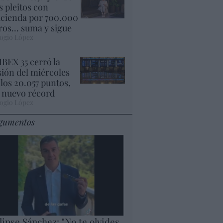
s pleitos con
cienda por 700.000
ros... suma y sigue
ogio López
 IBEX 35 cerró la
sión del miércoles
 los 20.057 puntos,
 nuevo récord
ogio López
gumentos
lipse Sánchez: "No te olvides