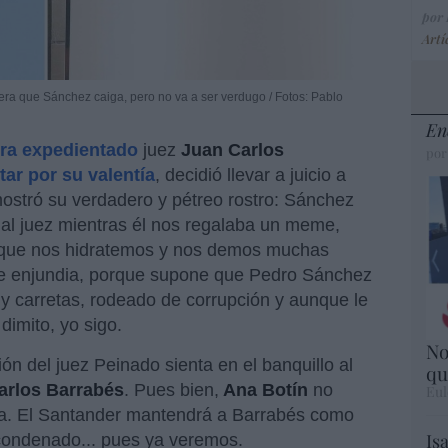
por
Artí
era que Sánchez caiga, pero no va a ser verdugo / Fotos: Pablo
En
ora expedientado
juez
Juan Carlos
por
itar por su valentía
, decidió llevar a juicio a
ostró su verdadero y pétreo rostro: Sánchez
n al juez mientras él nos regalaba un meme,
a que nos hidratemos y nos demos muchas
ene enjundia, porque supone que Pedro Sánchez
 y carretas, rodeado de corrupción y aunque le
dimito, yo sigo.
No
ción del juez Peinado sienta en el banquillo al
qu
arlos Barrabés
. Pues bien,
Ana Botín
no
Eul
a. El Santander mantendrá a Barrabés como
Is
 condenado... pues ya veremos.