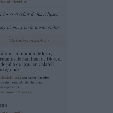
tas al director
Dios es el señor de los eclipses
Soy viejo... y no lo puedo evitar
Minucias visuales
 última comunión de los 15
rmanos de San Juan de Dios, el
 de julio de 1936, en Calafell
arragona)
 Resistencia
por Javier Paredes,
edrático emérito de Historia
ntemporánea
Artículos anteriores
ego
eta pasmado