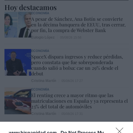
Hoy destacamos
ECONOMÍA
A pesar de Sánchez, Ana Botín se convierte
en la décima banquera de EEUU, tras cerrar,
por fin, la compra de Webster Bank
Eulogio López
05/08/26 15:58
ECONOMÍA
SpaceX dispara ingresos y reduce pérdidas,
pero constata que fue sobreponderada
cuando salió a bolsa: cae un 29% desde el
debut
Cristina Martín
05/08/26 17:27
ECONOMÍA
El renting crece a mayor ritmo que las
matriculaciones en España y ya representa el
23% del total de automóviles
Cristina Martín
05/08/26 17:31
ECONOMÍA
Los precios de la vivienda suben un 15,5% en
www.hispanidad.com -
Do Not Process My