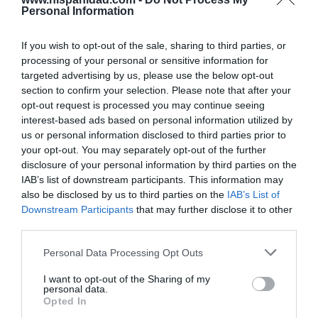
Personal Information
julio y ya superan a los de la burbuja
inmobiliaria
Rocío Orizaola
05/08/26 12:30
If you wish to opt-out of the sale, sharing to third parties, or
processing of your personal or sensitive information for
ECONOMÍA
targeted advertising by us, please use the below opt-out
Toyota eleva previsiones y recomprará
acciones por 5.400 millones, tras elevar
section to confirm your selection. Please note that after your
ingresos y beneficio
opt-out request is processed you may continue seeing
interest-based ads based on personal information utilized by
Cristina Martín
05/08/26 16:00
us or personal information disclosed to third parties prior to
your opt-out. You may separately opt-out of the further
SOCIEDAD
disclosure of your personal information by third parties on the
Invasión de Ceuta. Vecinos denuncian la
IAB’s list of downstream participants. This information may
violación en manada de una inmigrante
irregular menor de edad: “Hay testigos”
also be disclosed by us to third parties on the
IAB’s List of
Downstream Participants
that may further disclose it to other
Redacción
05/08/26 12:03
third parties.
INTERNACIONAL
Vuelta a la cordura. Reino Unido obligará a
Personal Data Processing Opt Outs
que los aseos o vestuarios sean utilizados en
función del sexo de nacimiento
I want to opt-out of the Sharing of my
personal data.
Rocío Orizaola
05/08/26 13:32
Opted In