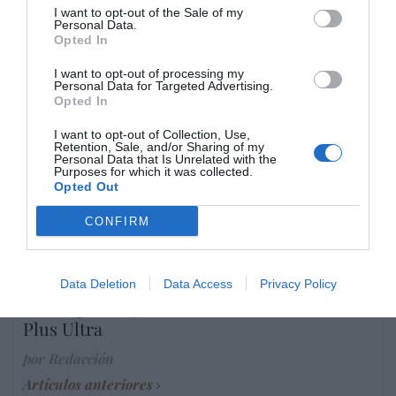
I want to opt-out of the Sale of my
Personal Data.
Marcelo Gullo: “El trabajo de desmitificar la
Opted In
historia, de poner la verdadera, de
I want to opt-out of processing my
desmontar la falsificación, es un trabajo
Personal Data for Targeted Advertising.
cristiano"
Opted In
por Hispanidad
I want to opt-out of Collection, Use,
Retention, Sale, and/or Sharing of my
Artículos anteriores
Personal Data that Is Unrelated with the
Purposes for which it was collected.
Opted Out
DIARIO DE LA CORRUPCIÓN SANCHISTA
CONFIRM
Diario de la corrupción sanchista. Bolaños
se reunió en el año 2025 hasta seis veces
con Zapatero, mientras se desarrollaba la
Data Deletion
Data Access
Privacy Policy
investigación judicial sobre la aerolínea
Plus Ultra
por Redacción
Artículos anteriores