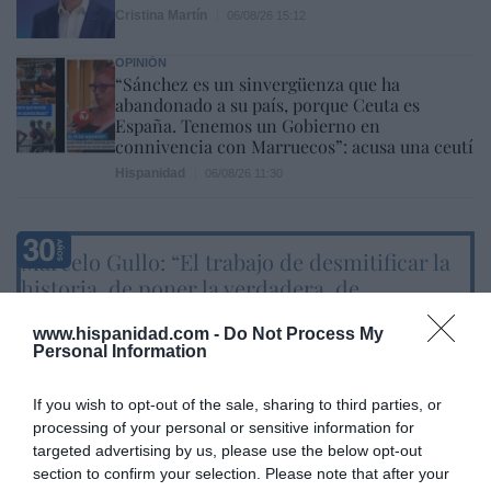
Cristina Martín
06/08/26 15:12
OPINIÓN
“Sánchez es un sinvergüenza que ha
abandonado a su país, porque Ceuta es
España. Tenemos un Gobierno en
connivencia con Marruecos”: acusa una ceutí
Hispanidad
06/08/26 11:30
Marcelo Gullo: “El trabajo de desmitificar la
historia, de poner la verdadera, de
desmontar la falsificación, es un trabajo
www.hispanidad.com -
Do Not Process My
cristiano"
Personal Information
por Hispanidad
If you wish to opt-out of the sale, sharing to third parties, or
Artículos anteriores
processing of your personal or sensitive information for
targeted advertising by us, please use the below opt-out
DIARIO DE LA CORRUPCIÓN SANCHISTA
section to confirm your selection. Please note that after your