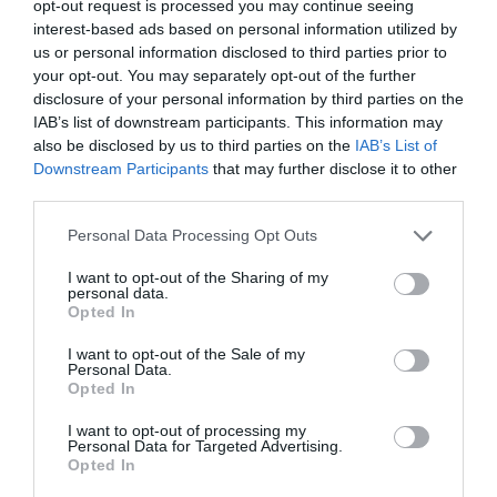
opt-out request is processed you may continue seeing
Diario de la corrupción sanchista. La
interest-based ads based on personal information utilized by
Audiencia Nacional prorroga seis meses la
us or personal information disclosed to third parties prior to
investigación del caso Koldo, ante el
your opt-out. You may separately opt-out of the further
ingente material incautado por la UCO
disclosure of your personal information by third parties on the
IAB’s list of downstream participants. This information may
por Redacción
also be disclosed by us to third parties on the
IAB’s List of
Downstream Participants
that may further disclose it to other
Artículos anteriores
third parties.
Opinión
Personal Data Processing Opt Outs
Enormes minucias
I want to opt-out of the Sharing of my
personal data.
por Eulogio López
Opted In
I want to opt-out of the Sale of my
Personal Data.
Opted In
I want to opt-out of processing my
Personal Data for Targeted Advertising.
Opted In