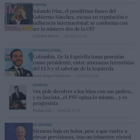
ESPAÑA
Yolanda Díaz, el penúltimo fiasco del
Gobierno Sánchez, escaso en reputación e
influencia internacional: se conforma con
ser la número dos de la OIT
Cristina Martín
06/08/26 12:41
INTERNACIONAL
Colombia. De la Espriella toma posesión
como presidente, entre amenazas terroristas
del ELN y el sabotaje de la Izquierda
José Ángel Gutiérrez
06/08/26 12:35
OPINIÓN
Vox pide devolver a los hijos con sus padres...
y es fascista...el PNV opina lo mismo... y es
progresista
Redacción
06/08/26 17:03
ECONOMÍA
Siemens baja en bolsa, pese a que vuelve a
elevar previsiones, tras un trimestre récord