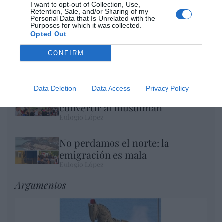
I want to opt-out of Collection, Use,
Retention, Sale, and/or Sharing of my
Personal Data that Is Unrelated with the
Purposes for which it was collected.
Opted Out
El IBEX 35 cerró la sesión del miércoles en
CONFIRM
los 20.057 puntos, un nuevo récord
Eulogio López
Data Deletion
Data Access
Privacy Policy
Ceuta. Nuestra Señora de África:
convertir al musulmán
Eulogio López
No perdamos el norte: la
emigración es mala
Eulogio López
Argumentos