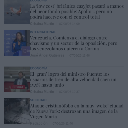
ECONOMÍA
La ‘low cost’ británica easyJet pasará a manos
del peor fondo posible: Apollo... pero no
podrá hacerse con el control total
Cristina Martín
07/08/26 14:09
INTERNACIONAL
Venezuela. Comienza el diálogo entre
chavismo y un sector de la oposición, pero
los venezolanos quieren a Corina
José Ángel Gutiérrez
07/08/26 11:46
ECONOMÍA
El ‘gran’ logro del ministro Puente: los
usuarios de tren de alta velocidad caen un
15,5% hasta junio
Cristina Martín
07/08/26 12:37
SOCIEDAD
Ataque cristianófobo en la muy ‘woke’ ciudad
de Nueva York: destrozan una imagen de la
Virgen María
Redacción
07/08/26 11:46