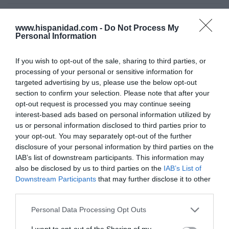
www.hispanidad.com -
Do Not Process My
Marcelo Gullo: “El trabajo de desmitificar la
Personal Information
historia, de poner la verdadera, de
desmontar la falsificación, es un trabajo
If you wish to opt-out of the sale, sharing to third parties, or
cristiano"
processing of your personal or sensitive information for
targeted advertising by us, please use the below opt-out
por Hispanidad
section to confirm your selection. Please note that after your
Artículos anteriores
opt-out request is processed you may continue seeing
interest-based ads based on personal information utilized by
DIARIO DE LA CORRUPCIÓN SANCHISTA
us or personal information disclosed to third parties prior to
your opt-out. You may separately opt-out of the further
disclosure of your personal information by third parties on the
Diario de la corrupción sanchista. Hazte
IAB’s list of downstream participants. This information may
Oír se manifiesta delante de La Mareta:
also be disclosed by us to third parties on the
IAB’s List of
“Pedro Sánchez es un criminal”
Downstream Participants
that may further disclose it to other
third parties.
por Redacción
Artículos anteriores
Personal Data Processing Opt Outs
I want to opt-out of the Sharing of my