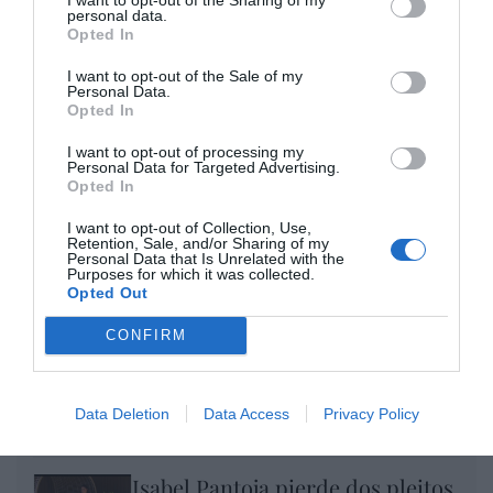
Opinión
personal data.
Opted In
Enormes minucias
I want to opt-out of the Sale of my
por Eulogio López
Personal Data.
Opted In
I want to opt-out of processing my
Personal Data for Targeted Advertising.
Opted In
I want to opt-out of Collection, Use,
Retention, Sale, and/or Sharing of my
Personal Data that Is Unrelated with the
Purposes for which it was collected.
Opted Out
CONFIRM
Nokia, Ericsson... Huawei: lo que importan
son las patentes
Data Deletion
Data Access
Privacy Policy
Eulogio López
Isabel Pantoja pierde dos pleitos