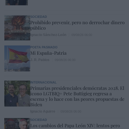
SOCIEDAD
Prohibido prevenir, pero no derrochar dinero
público
Ignacio Sánchez-León
09/08/26 06:00
POETA PASMADO
Mi España-Patria
J. R. Pablos
09/08/26 06:00
INTERNACIONAL
Primarias presidenciales demócratas 2028. El
icono LGTBIQ+ Pete Buttigieg regresa a
escena y lo hace con las peores propuestas de
Biden
Ignacio Aguirre
09/08/26 06:00
SOCIEDAD
Los cambios del Papa León XIV: lentos pero