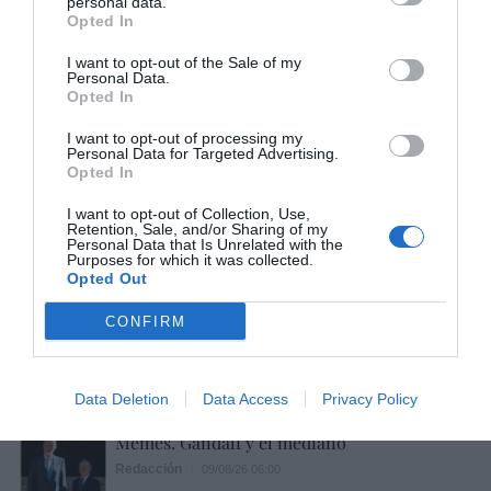
personal data.
Opted In
I want to opt-out of the Sale of my
Personal Data.
Opted In
Hoy destacamos
I want to opt-out of processing my
Personal Data for Targeted Advertising.
LA RESISTENCIA
Opted In
Cuando los masones intentaron extorsionar
al rey Alfonso XIII
I want to opt-out of Collection, Use,
Retention, Sale, and/or Sharing of my
Javier Paredes
09/08/26 06:00
Personal Data that Is Unrelated with the
Purposes for which it was collected.
Opted Out
SOCIEDAD
Somalia. Se intensifica la persecución a los
CONFIRM
cristianos: “Es casi imposible que se reúnan
en un mismo lugar”
José Ángel Gutiérrez
09/08/26 06:00
Data Deletion
Data Access
Privacy Policy
SOCIEDAD
Memes. Gandalf y el mediano
Redacción
09/08/26 06:00