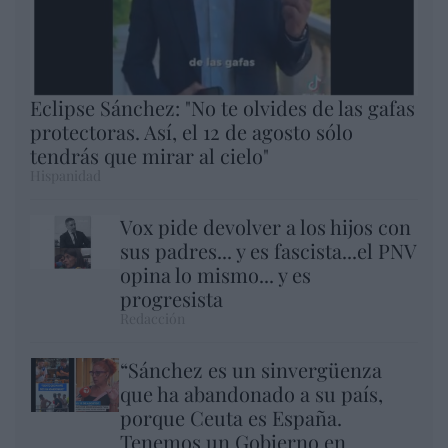
Eclipse Sánchez: "No te olvides de las gafas
protectoras. Así, el 12 de agosto sólo
tendrás que mirar al cielo"
Hispanidad
Vox pide devolver a los hijos con
sus padres... y es fascista...el PNV
opina lo mismo... y es
progresista
Redacción
“Sánchez es un sinvergüenza
que ha abandonado a su país,
porque Ceuta es España.
Tenemos un Gobierno en