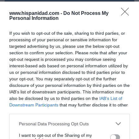
¿Te ha interesado este artículo?
www.hispanidad.com -
Do Not Process My
Suscríbete a nuestro newsletter y recibe cada dia
Personal Information
en tu correo lo más destacado de Hispanidad
If you wish to opt-out of the sale, sharing to third parties, or
Tu correo electrónico...
processing of your personal or sensitive information for
targeted advertising by us, please use the below opt-out
section to confirm your selection. Please note that after your
opt-out request is processed you may continue seeing
interest-based ads based on personal information utilized by
He leído y acepto las
condiciones legales
us or personal information disclosed to third parties prior to
your opt-out. You may separately opt-out of the further
disclosure of your personal information by third parties on the
IAB’s list of downstream participants. This information may
also be disclosed by us to third parties on the
IAB’s List of
Downstream Participants
that may further disclose it to other
third parties.
Personal Data Processing Opt Outs
I want to opt-out of the Sharing of my