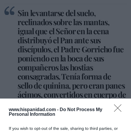
Sin levantarse del suelo,
reclinados sobre las mantas,
igual que el Señor en la cena
distribuyó el Pan ante sus
discípulos, el Padre Gorricho fue
poniendo en la boca de sus
compañeros las hostias
consagradas. Tenía forma de
sello de quinina, pero eran panes
ácimos, convertidos en cuerpo de
Cristo
www.hispanidad.com -
Do Not Process My
Personal Information
La conmemoración de difuntos fue larga. Por la
If you wish to opt-out of the sale, sharing to third parties, or
memoria de los presos desfilaron todos sus