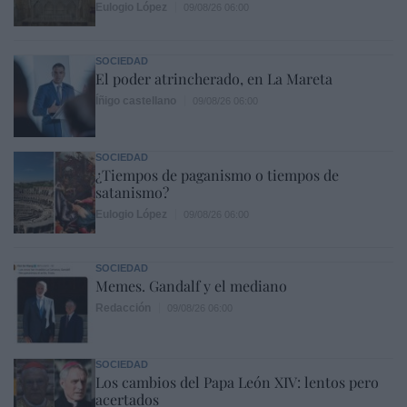
Eulogio López
09/08/26 06:00
SOCIEDAD
El poder atrincherado, en La Mareta
Íñigo castellano
09/08/26 06:00
SOCIEDAD
¿Tiempos de paganismo o tiempos de
satanismo?
Eulogio López
09/08/26 06:00
SOCIEDAD
Memes. Gandalf y el mediano
Redacción
09/08/26 06:00
SOCIEDAD
Los cambios del Papa León XIV: lentos pero
acertados