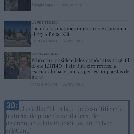
Eulogio López
09/08/26 06:00
LA RESISTENCIA
Cuando los masones intentaron extorsionar
al rey Alfonso XIII
Javier Paredes
09/08/26 06:00
INTERNACIONAL
Primarias presidenciales demócratas 2028. El
icono LGTBIQ+ Pete Buttigieg regresa a
escena y lo hace con las peores propuestas de
Biden
Ignacio Aguirre
09/08/26 06:00
Marcelo Gullo: “El trabajo de desmitificar la
historia, de poner la verdadera, de
desmontar la falsificación, es un trabajo
cristiano"