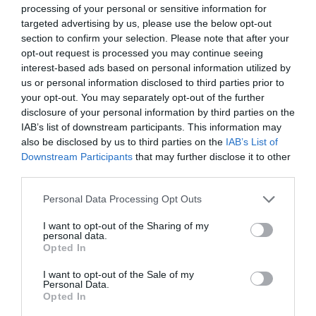
processing of your personal or sensitive information for
muertos, los de antes y los de ahora. Estos, en
targeted advertising by us, please use the below opt-out
número infinito: Antón y Juanito, los Triana,
section to confirm your selection. Please note that after your
Caruncho, Fernando Primo de Rivera, Rafael
opt-out request is processed you may continue seeing
interest-based ads based on personal information utilized by
Esparza, Parrondo, José María Pérez de Laborda,
us or personal information disclosed to third parties prior to
los Alarcón, Manolo y Diego... Ángel quiso pedir por
your opt-out. You may separately opt-out of the further
su compañero José Alcántara, pero le pareció mejor
disclosure of your personal information by third parties on the
pedirle a su amigo que intercediese por él ante el
IAB’s list of downstream participants. This information may
Señor.
also be disclosed by us to third parties on the
IAB’s List of
Downstream Participants
that may further disclose it to other
Sin levantarse del suelo, reclinados sobre las
third parties.
mantas, igual que el Señor en la cena distribuyó el
Personal Data Processing Opt Outs
Pan ante sus discípulos, el Padre Gorricho fue
poniendo en la boca de sus compañeros las hostias
I want to opt-out of the Sharing of my
personal data.
consagradas. Tenía forma de sello de quinina, pero
Opted In
eran panes ácimos, convertidos en cuerpo de Cristo
I want to opt-out of the Sale of my
Ángel sustituyó un momento a Rogelio para que
Personal Data.
Opted In
pudiera acercarse al sagrado banquete. También