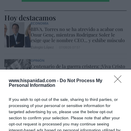
Hoy destacamos
ECONOMÍA
BBVA. Torres no se ha atrevido a acabar con
Onur Genç, mientras Rodríguez Soler le
exige que le nombre CEO... y exhibe músculo
Eulogio López
07/08/26 07:57
OPINIÓN
Centenario de la guerra cristera: ¡Viva Cristo
Rey!
José Vicente Martínez
07/08/26 08:41
www.hispanidad.com -
Do Not Process My
Personal Information
OPINIÓN
No toda crítica a un obispo supone una falta
If you wish to opt-out of the sale, sharing to third parties, or
de respeto
processing of your personal or sensitive information for
Gonzalo Sáenz
07/08/26 08:38
targeted advertising by us, please use the below opt-out
section to confirm your selection. Please note that after your
opt-out request is processed you may continue seeing
ECONOMÍA
interest-based ads based on personal information utilized by