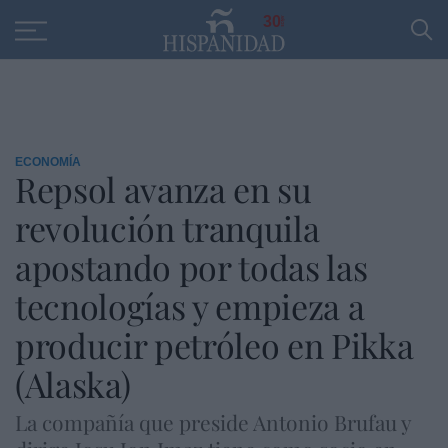
Educación
Entrevistas
PP
SANTANDER
R
30
ECONOMÍA
Repsol avanza en su
revolución tranquila
apostando por todas las
tecnologías y empieza a
producir petróleo en Pikka
(Alaska)
La compañía que preside Antonio Brufau y