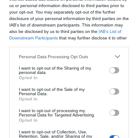
Telefónica. Situación límite: bronca en Reino
us or personal information disclosed to third parties prior to
Unido, el riesgo de deuda en el alero... y
your opt-out. You may separately opt-out of the further
Enrique Goñi reivindica la Presidencia
disclosure of your personal information by third parties on the
Eulogio López
06/08/26 16:47
IAB’s list of downstream participants. This information may
ECONOMÍA
also be disclosed by us to third parties on the
IAB’s List of
Disney cree que sus acciones están
Downstream Participants
that may further disclose it to other
infravaloradas y hará más recompras
third parties.
Cristina Martín
06/08/26 17:11
Personal Data Processing Opt Outs
I want to opt-out of the Sharing of my
ECONOMÍA
personal data.
Siemens baja en bolsa, pese a que vuelve a
Opted In
elevar previsiones, tras un trimestre récord
Cristina Martín
06/08/26 15:12
I want to opt-out of the Sale of my
Personal Data.
Opted In
OPINIÓN
“Sánchez es un sinvergüenza que ha
I want to opt-out of processing my
abandonado a su país, porque Ceuta es
Personal Data for Targeted Advertising.
España. Tenemos un Gobierno en
Opted In
connivencia con Marruecos”: acusa una ceutí
Hispanidad
I want to opt-out of Collection, Use,
06/08/26 11:30
Retention, Sale, and/or Sharing of my