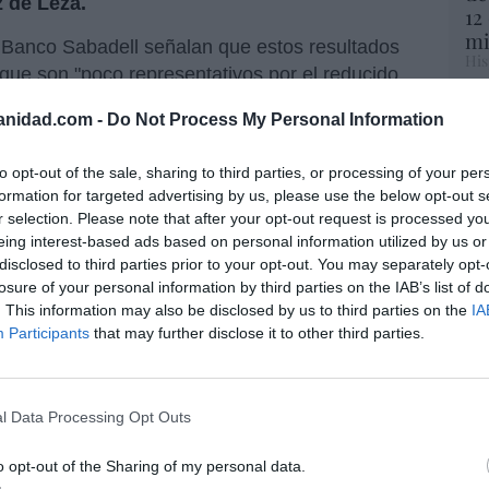
 de Leza.
12
mi
el Banco Sabadell señalan que estos resultados
His
y que son "poco representativos por el reducido
18% del previsto en 2023). Pero esto
es
Vo
anidad.com -
Do Not Process My Personal Information
en un ejercicio en el que la segunda mitad
hi
Adicionalmente, más de la mitad de las
y 
to opt-out of the sale, sharing to third parties, or processing of your per
op
 BtR, que tienen precios más bajo".
formation for targeted advertising by us, please use the below opt-out s
pr
r selection. Please note that after your opt-out request is processed y
unta general de accionistas un nuevo
Red
eing interest-based ads based on personal information utilized by us or
n: "Dicho reparto se justifica por la adecuada
disclosed to third parties prior to your opt-out. You may separately opt-
“S
es consistente con el plan de negocio expuesto
losure of your personal information by third parties on the IAB’s list of
si
que preveía como política de distribución el
. This information may also be disclosed by us to third parties on the
IA
ab
Participants
that may further disclose it to other third parties.
la generación de free cash flow en cada año",
po
do.
Es
Go
co
l Data Processing Opt Outs
Ma
dos ESP Final
ce
o opt-out of the Sharing of my personal data.
His