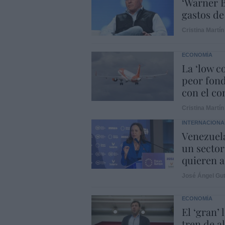
‘Warner B
gastos de
Cristina Martín
ECONOMÍA
La ‘low c
peor fond
con el con
Cristina Martín
INTERNACIONA
Venezuela
un sector
quieren a
José Ángel Gut
ECONOMÍA
El ‘gran’
tren de a