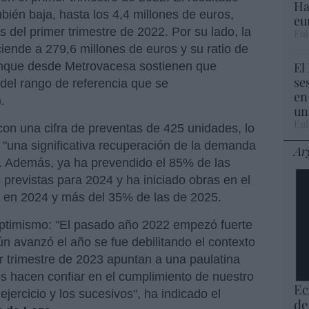
Ha
mbién baja, hasta los 4,4 millones de euros,
eu
s del primer trimestre de 2022. Por su lado, la
Eul
iende a 279,6 millones de euros y su ratio de
El
unque desde Metrovacesa sostienen que
se
del rango de referencia que se
en
.
un
Eul
e con una cifra de preventas de 425 unidades, lo
 "una significativa recuperación de la demanda
Ar
s". Además, ya ha prevendido el 85% de las
 previstas para 2024 y ha iniciado obras en el
r en 2024 y más del 35% de las de 2025.
 optimismo: "El pasado año 2022 empezó fuerte
n avanzó el año se fue debilitando el contexto
er trimestre de 2023 apuntan a una paulatina
s hacen confiar en el cumplimiento de nuestro
Ec
jercicio y los sucesivos", ha indicado el
de