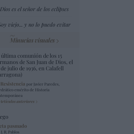
Dios es el señor de los eclipses
Soy viejo... y no lo puedo evitar
Minucias visuales
 última comunión de los 15
rmanos de San Juan de Dios, el
 de julio de 1936, en Calafell
arragona)
 Resistencia
por Javier Paredes,
edrático emérito de Historia
ntemporánea
Artículos anteriores
ego
eta pasmado
 J. R. Pablos