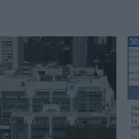
Marc
desm
ver
fals
por 
Artíc
Dia
Haz
La 
cri
por