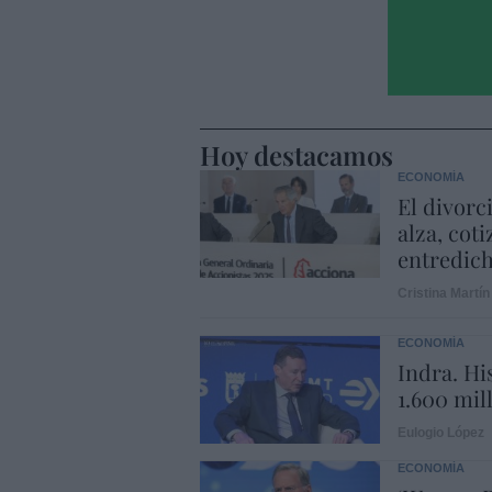
Hoy destacamos
ECONOMÍA
El divorc
alza, coti
entredic
Cristina Martín
ECONOMÍA
Indra. Hi
1.600 mil
Eulogio López
ECONOMÍA