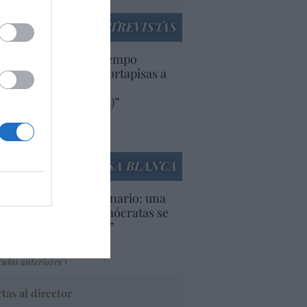
ENTREVISTAS
uropa lleva mucho tiempo
iendo aranceles y cortapisas a
oductos y compañías
ricanas (y europeas)”
Ana Sánchez Arjona
culos anteriores
LA CASA BLANCA
U. Inquietante escenario: una
cera parte de los demócratas se
ine como “socialista”
Ignacio Aguirre
culos anteriores
tas al director