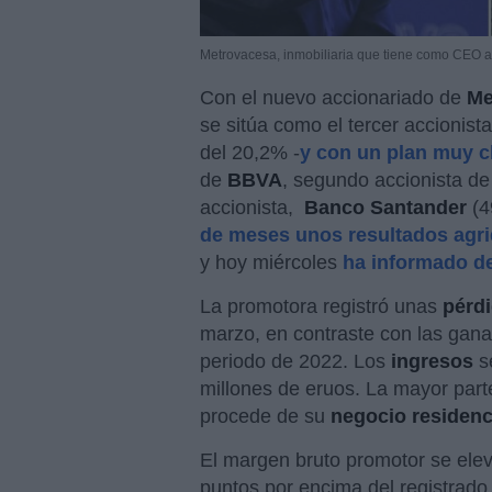
Metrovacesa, inmobiliaria que tiene como CEO 
Con el nuevo accionariado de
Me
se sitúa como el tercer accionist
del 20,2% -
y con un plan muy c
de
BBVA
, segundo accionista de 
accionista,
Banco Santander
(4
de meses unos resultados agri
y hoy miércoles
ha informado de
La promotora registró unas
pérd
marzo, en contraste con las gana
periodo de 2022. Los
ingresos
s
millones de eruos. La mayor parte
procede de su
negocio residenc
El margen bruto promotor se elevó
puntos por encima del registrado 