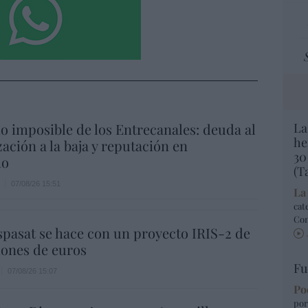
io imposible de los Entrecanales: deuda al
La
he
zación a la baja y reputación en
30
ho
(T
07/08/26 15:51
La
cat
Co
spasat se hace con un proyecto IRIS-2 de
lones de euros
Fu
07/08/26 15:07
Po
por