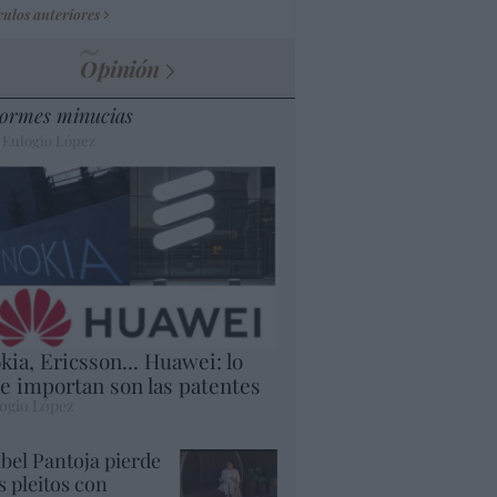
culos anteriores
Opinión
ormes minucias
 Eulogio López
kia, Ericsson... Huawei: lo
e importan son las patentes
ogio López
abel Pantoja pierde
s pleitos con