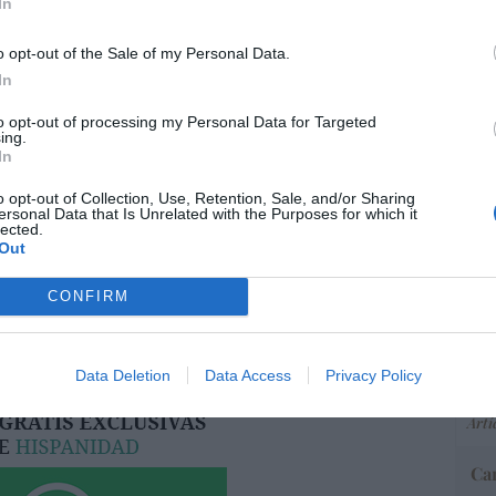
In
o opt-out of the Sale of my Personal Data.
In
resado este artículo?
“E
pon
tro newsletter y recibe cada dia
to opt-out of processing my Personal Data for Targeted
ing.
pr
o más destacado de Hispanidad
In
ame
por 
o opt-out of Collection, Use, Retention, Sale, and/or Sharing
ersonal Data that Is Unrelated with the Purposes for which it
Artí
lected.
Out
iones legales
CONFIRM
EEU
ter
def
Data Deletion
Data Access
Privacy Policy
por 
Artí
Car