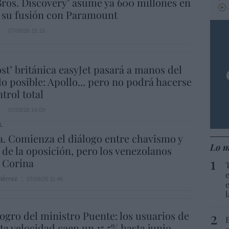
ros. Discovery’ asume ya 600 millones en
 su fusión con Paramount
07/08/26 15:10
ost’ británica easyJet pasará a manos del
o posible: Apollo... pero no podrá hacerse
trol total
07/08/26 14:09
L
. Comienza el diálogo entre chavismo y
Lo m
 de la oposición, pero los venezolanos
 Corina
iérrez
07/08/26 11:46
 logro del ministro Puente: los usuarios de
lta velocidad caen un 15,5% hasta junio