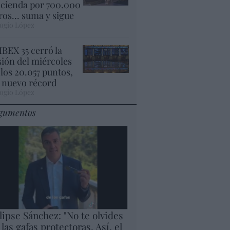
cienda por 700.000
ros... suma y sigue
ogio López
 IBEX 35 cerró la
sión del miércoles
 los 20.057 puntos,
 nuevo récord
ogio López
gumentos
lipse Sánchez: "No te olvides
 las gafas protectoras. Así, el