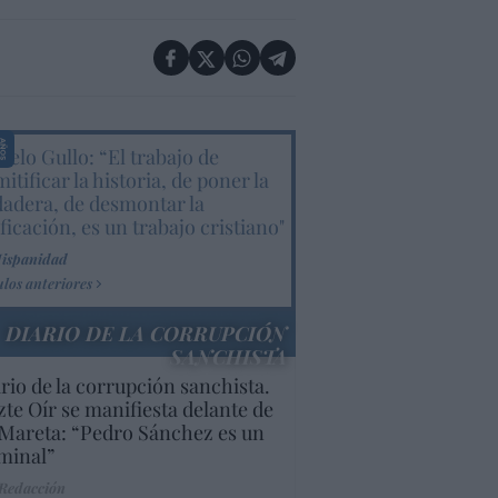
elo Gullo: “El trabajo de
itificar la historia, de poner la
dadera, de desmontar la
ificación, es un trabajo cristiano"
Hispanidad
ulos anteriores
DIARIO DE LA CORRUPCIÓN
SANCHISTA
rio de la corrupción sanchista.
te Oír se manifiesta delante de
Mareta: “Pedro Sánchez es un
minal”
 Redacción