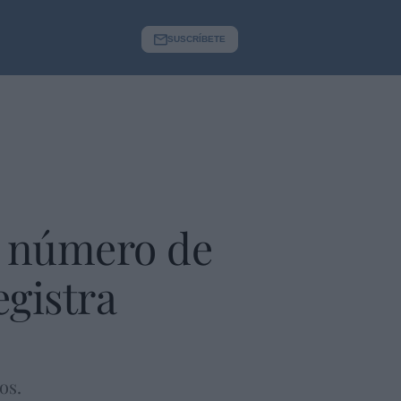
SUSCRÍBETE
o número de
egistra
os.