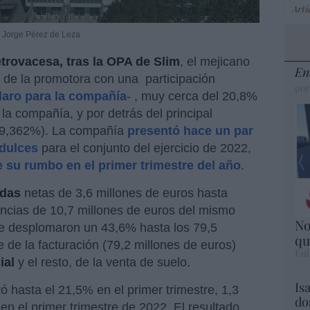
Artí
a Jorge Pérez de Leza
trovacesa, tras la OPA de Slim
, el mejicano
En
a de la promotora con una
participación
por
laro para la compañía
- , muy cerca del 20,8%
la compañía, y por detrás del principal
9,362%). La compañía
presentó hace un par
dulces
para el conjunto del ejercicio de 2022,
 su rumbo en el primer trimestre del año
.
idas
netas de 3,6 millones de euros hasta
ncias de 10,7 millones de euros del mismo
No
e desplomaron un 43,6% hasta los 79,5
qu
 de la facturación (79,2 millones de euros)
Eul
ial
y el resto, de la venta de suelo.
Is
 hasta el 21,5% en el primer trimestre, 1,3
do
en el primer trimestre de 2022. El resultado