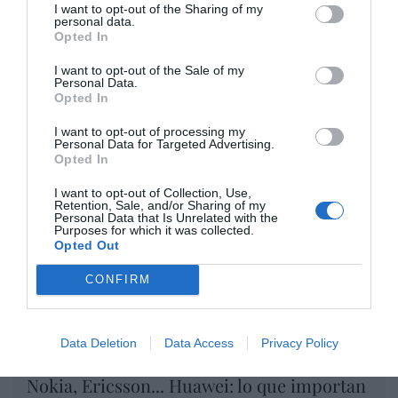
I want to opt-out of the Sharing of my
por Redacción
personal data.
Opted In
Artículos anteriores
I want to opt-out of the Sale of my
Opinión
Personal Data.
Opted In
Enormes minucias
I want to opt-out of processing my
Personal Data for Targeted Advertising.
por Eulogio López
Opted In
I want to opt-out of Collection, Use,
Retention, Sale, and/or Sharing of my
Personal Data that Is Unrelated with the
Purposes for which it was collected.
Opted Out
CONFIRM
Data Deletion
Data Access
Privacy Policy
Nokia, Ericsson... Huawei: lo que importan