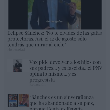
Eclipse Sánchez: "No te olvides de las gafas
protectoras. Así, el 12 de agosto sólo
tendrás que mirar al cielo"
Hispanidad
Vox pide devolver a los hijos con
sus padres... y es fascista...el PNV
opina lo mismo... y es
progresista
Redacción
“Sánchez es un sinvergüenza
que ha abandonado a su país,
porque Ceuta es España.