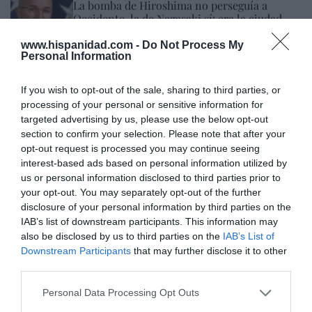
La bomba de Hiroshima no perseguía a
Occidente, la de Nagasaki sí: era la ciudad
católica del Japón
www.hispanidad.com -
Do Not Process My
Eulogio López
08/08/26 06:00
Personal Information
If you wish to opt-out of the sale, sharing to third parties, or
Marcelo Gullo: “El trabajo de desmitificar la
processing of your personal or sensitive information for
historia, de poner la verdadera, de
targeted advertising by us, please use the below opt-out
section to confirm your selection. Please note that after your
desmontar la falsificación, es un trabajo
opt-out request is processed you may continue seeing
cristiano"
interest-based ads based on personal information utilized by
por Hispanidad
us or personal information disclosed to third parties prior to
your opt-out. You may separately opt-out of the further
Artículos anteriores
disclosure of your personal information by third parties on the
IAB’s list of downstream participants. This information may
DIARIO DE LA CORRUPCIÓN SANCHISTA
also be disclosed by us to third parties on the
IAB’s List of
Downstream Participants
that may further disclose it to other
Diario de la corrupción sanchista. Hazte
third parties.
Oír se manifiesta delante de La Mareta:
Personal Data Processing Opt Outs
“Pedro Sánchez es un criminal”