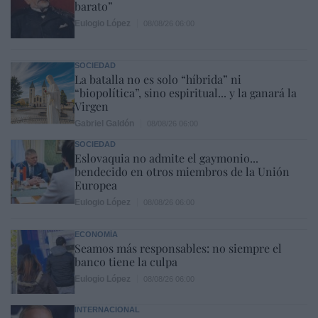
barato”
Eulogio López
08/08/26 06:00
SOCIEDAD
La batalla no es solo “híbrida” ni
“biopolítica”, sino espiritual... y la ganará la
Virgen
Gabriel Galdón
08/08/26 06:00
SOCIEDAD
Eslovaquia no admite el gaymonio...
bendecido en otros miembros de la Unión
Europea
Eulogio López
08/08/26 06:00
ECONOMÍA
Seamos más responsables: no siempre el
banco tiene la culpa
Eulogio López
08/08/26 06:00
INTERNACIONAL