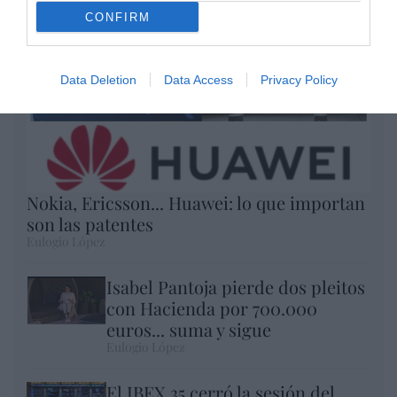
CONFIRM
Data Deletion
Data Access
Privacy Policy
Nokia, Ericsson... Huawei: lo que importan
son las patentes
Eulogio López
Isabel Pantoja pierde dos pleitos
con Hacienda por 700.000
euros... suma y sigue
Eulogio López
El IBEX 35 cerró la sesión del