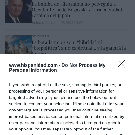
La bomba de Hiroshima no perseguía a
Occidente, la de Nagasaki sí: era la ciudad
católica del Japón
Eulogio López
08/08/26 06:00
SOCIEDAD
La batalla no es solo “híbrida” ni
“biopolítica”, sino espiritual... y la ganará la
Virgen
Gabriel Galdón
08/08/26 06:00
www.hispanidad.com -
Do Not Process My
Personal Information
SOCIEDAD
Eslovaquia no admite el gaymonio...
bendecido en otros miembros de la Unión
If you wish to opt-out of the sale, sharing to third parties, or
Europea
processing of your personal or sensitive information for
Eulogio López
08/08/26 06:00
targeted advertising by us, please use the below opt-out
section to confirm your selection. Please note that after your
opt-out request is processed you may continue seeing
interest-based ads based on personal information utilized by
Marcelo Gullo: “El trabajo de desmitificar la
us or personal information disclosed to third parties prior to
historia, de poner la verdadera, de
your opt-out. You may separately opt-out of the further
desmontar la falsificación, es un trabajo