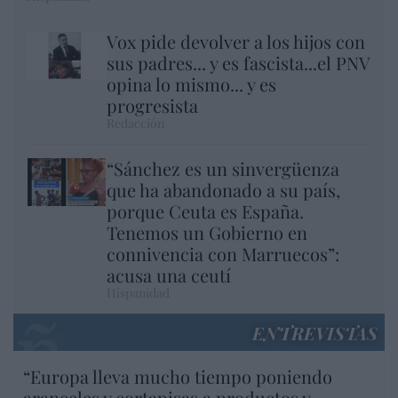
Vox pide devolver a los hijos con
sus padres... y es fascista...el PNV
opina lo mismo... y es
progresista
Redacción
“Sánchez es un sinvergüenza
que ha abandonado a su país,
porque Ceuta es España.
Tenemos un Gobierno en
connivencia con Marruecos”:
acusa una ceutí
Hispanidad
ENTREVISTAS
“Europa lleva mucho tiempo poniendo
aranceles y cortapisas a productos y