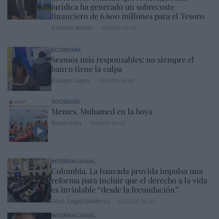
jurídica ha generado un sobrecoste
financiero de 6.600 millones para el Tesoro
Cristina Martín
08/08/26 06:00
ECONOMÍA
Seamos más responsables: no siempre el
banco tiene la culpa
Eulogio López
08/08/26 06:00
SOCIEDAD
Memes. Mohamed en la boya
Redacción
08/08/26 06:00
INTERNACIONAL
Colombia. La bancada provida impulsa una
reforma para incluir que el derecho a la vida
es inviolable “desde la fecundación”
José Ángel Gutiérrez
08/08/26 06:00
INTERNACIONAL