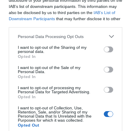
disclosure of your personal information by third parties on the
cristiano"
IAB’s list of downstream participants. This information may
also be disclosed by us to third parties on the
IAB’s List of
por Hispanidad
Downstream Participants
that may further disclose it to other
Artículos anteriores
third parties.
DIARIO DE LA CORRUPCIÓN SANCHISTA
Personal Data Processing Opt Outs
I want to opt-out of the Sharing of my
Diario de la corrupción sanchista. Hazte
personal data.
Opted In
Oír se manifiesta delante de La Mareta:
“Pedro Sánchez es un criminal”
I want to opt-out of the Sale of my
Personal Data.
por Redacción
Opted In
Artículos anteriores
I want to opt-out of processing my
Personal Data for Targeted Advertising.
Opted In
Opinión
I want to opt-out of Collection, Use,
Enormes minucias
Retention, Sale, and/or Sharing of my
Personal Data that Is Unrelated with the
por Eulogio López
Purposes for which it was collected.
Opted Out