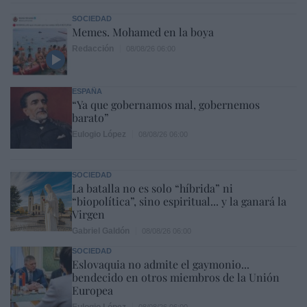
SOCIEDAD
Memes. Mohamed en la boya
Redacción
08/08/26 06:00
ESPAÑA
“Ya que gobernamos mal, gobernemos
barato”
Eulogio López
08/08/26 06:00
SOCIEDAD
La batalla no es solo “híbrida” ni
“biopolítica”, sino espiritual... y la ganará la
Virgen
Gabriel Galdón
08/08/26 06:00
SOCIEDAD
Eslovaquia no admite el gaymonio...
bendecido en otros miembros de la Unión
Europea
Eulogio López
08/08/26 06:00