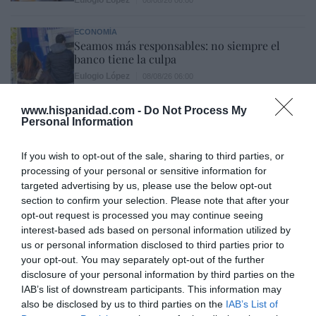
ECONOMÍA
Seamos más responsables: no siempre el
banco tiene la culpa
Eulogio López
08/08/26 06:00
INTERNACIONAL
www.hispanidad.com -
Do Not Process My
La bomba de Hiroshima no perseguía a
Personal Information
Occidente, la de Nagasaki sí: era la ciudad
católica del Japón
If you wish to opt-out of the sale, sharing to third parties, or
Eulogio López
08/08/26 06:00
processing of your personal or sensitive information for
targeted advertising by us, please use the below opt-out
section to confirm your selection. Please note that after your
opt-out request is processed you may continue seeing
Marcelo Gullo: “El trabajo de desmitificar la
interest-based ads based on personal information utilized by
historia, de poner la verdadera, de
us or personal information disclosed to third parties prior to
desmontar la falsificación, es un trabajo
your opt-out. You may separately opt-out of the further
cristiano"
disclosure of your personal information by third parties on the
IAB’s list of downstream participants. This information may
por Hispanidad
also be disclosed by us to third parties on the
IAB’s List of