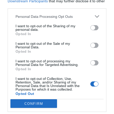
Artículos anteriores
Downstream Participants
that may further disclose it to other
third parties.
DIARIO DE LA CORRUPCIÓN SANCHISTA
Personal Data Processing Opt Outs
Diario de la corrupción sanchista. Hazte
I want to opt-out of the Sharing of my
Oír se manifiesta delante de La Mareta:
personal data.
Opted In
“Pedro Sánchez es un criminal”
I want to opt-out of the Sale of my
por Redacción
Personal Data.
Opted In
Artículos anteriores
I want to opt-out of processing my
Opinión
Personal Data for Targeted Advertising.
Opted In
Enormes minucias
I want to opt-out of Collection, Use,
Retention, Sale, and/or Sharing of my
por Eulogio López
Personal Data that Is Unrelated with the
Purposes for which it was collected.
Opted Out
CONFIRM