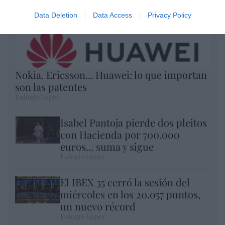
Data Deletion
Data Access
Privacy Policy
Nokia, Ericsson... Huawei: lo que importan
son las patentes
Eulogio López
Isabel Pantoja pierde dos pleitos
con Hacienda por 700.000
euros... suma y sigue
Eulogio López
El IBEX 35 cerró la sesión del
miércoles en los 20.057 puntos,
un nuevo récord
Eulogio López