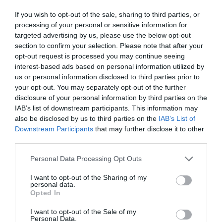
historia, de poner la verdadera, de
If you wish to opt-out of the sale, sharing to third parties, or
desmontar la falsificación, es un trabajo
processing of your personal or sensitive information for
cristiano"
targeted advertising by us, please use the below opt-out
section to confirm your selection. Please note that after your
por Hispanidad
opt-out request is processed you may continue seeing
Artículos anteriores
interest-based ads based on personal information utilized by
us or personal information disclosed to third parties prior to
DIARIO DE LA CORRUPCIÓN SANCHISTA
your opt-out. You may separately opt-out of the further
disclosure of your personal information by third parties on the
Diario de la corrupción sanchista. Hazte
IAB’s list of downstream participants. This information may
also be disclosed by us to third parties on the
IAB’s List of
Oír se manifiesta delante de La Mareta:
Downstream Participants
that may further disclose it to other
“Pedro Sánchez es un criminal”
third parties.
por Redacción
Personal Data Processing Opt Outs
Artículos anteriores
I want to opt-out of the Sharing of my
personal data.
Opinión
Opted In
Enormes minucias
I want to opt-out of the Sale of my
Personal Data.