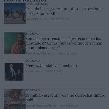
LA RESISTENCIA
Cuando los masones intentaron extorsionar
al rey Alfonso XIII
Javier Paredes
09/08/26 06:00
SOCIEDAD
Somalia. Se intensifica la persecución a los
cristianos: “Es casi imposible que se reúnan
en un mismo lugar”
José Ángel Gutiérrez
09/08/26 06:00
SOCIEDAD
Memes. Gandalf y el mediano
Redacción
09/08/26 06:00
SOCIEDAD
Prohibido prevenir, pero no derrochar dinero
público
Ignacio Sánchez-León
09/08/26 06:00