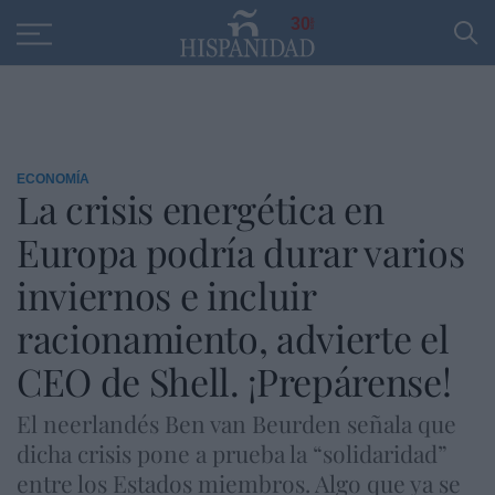
Educación
Entrevistas
PP
SANTANDER
R
30
ECONOMÍA
La crisis energética en
Europa podría durar varios
inviernos e incluir
racionamiento, advierte el
CEO de Shell. ¡Prepárense!
El neerlandés Ben van Beurden señala que
dicha crisis pone a prueba la “solidaridad”
entre los Estados miembros. Algo que ya se