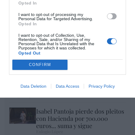
por Eulogio López
Opted In
I want to opt-out of processing my
Personal Data for Targeted Advertising.
Opted In
I want to opt-out of Collection, Use,
Retention, Sale, and/or Sharing of my
Personal Data that Is Unrelated with the
Purposes for which it was collected.
Opted Out
CONFIRM
Nokia, Ericsson... Huawei: lo que importan
Data Deletion
Data Access
Privacy Policy
son las patentes
Eulogio López
Isabel Pantoja pierde dos pleitos
con Hacienda por 700.000
euros... suma y sigue
Eulogio López