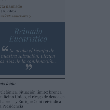
eta pasmado
 J. R. Pablos
Artículos anteriores
Reinado
Eucarístico
Se acaba el tiempo de
vuestra salvación, vienen
los días de la condenación…
ás leído
Telefónica. Situación límite: bronca
en Reino Unido, el riesgo de deuda en
el alero... y Enrique Goñi reivindica
la Presidencia