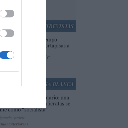
rruecos”: acusa una
utí
panidad
ENTREVISTAS
uropa lleva mucho tiempo
iendo aranceles y cortapisas a
oductos y compañías
ricanas (y europeas)”
Ana Sánchez Arjona
culos anteriores
LA CASA BLANCA
U. Inquietante escenario: una
cera parte de los demócratas se
ine como “socialista”
Ignacio Aguirre
culos anteriores