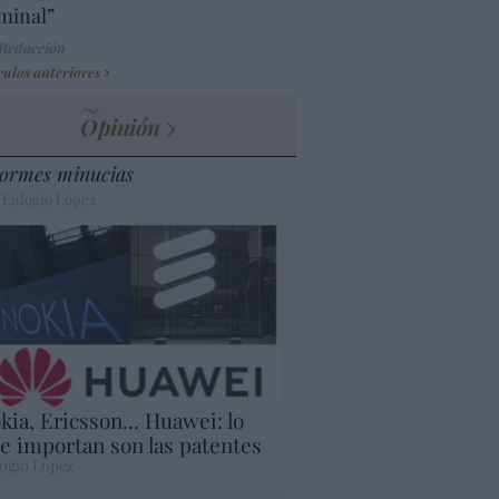
minal”
 Redacción
culos anteriores
Opinión
ormes minucias
 Eulogio López
kia, Ericsson... Huawei: lo
e importan son las patentes
ogio López