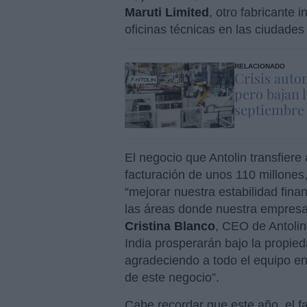
Maruti Limited
, otro fabricante
oficinas técnicas en las ciudade
RELACIONADO
Crisis auto
pero bajan l
septiembre
El negocio que Antolin transfiere
facturación de unos 110 millones
“mejorar nuestra estabilidad finan
las áreas donde nuestra empresa 
Cristina Blanco
, CEO de Antoli
India prosperarán bajo la propie
agradeciendo a todo el equipo en 
de este negocio”.
Cabe recordar que este año, el fa