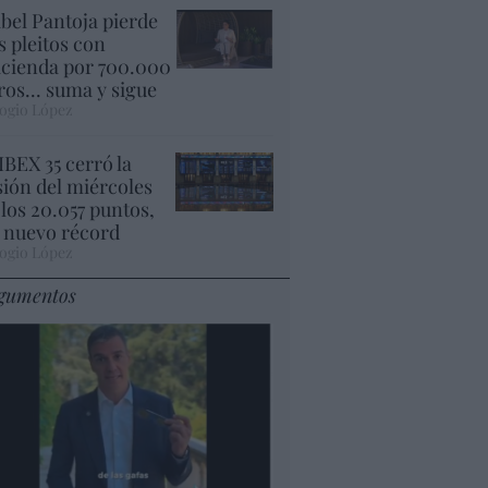
abel Pantoja pierde
s pleitos con
cienda por 700.000
ros... suma y sigue
ogio López
 IBEX 35 cerró la
sión del miércoles
 los 20.057 puntos,
 nuevo récord
ogio López
gumentos