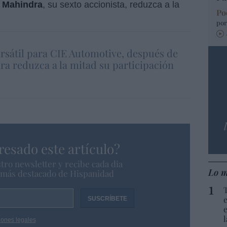
o
Mahindra
, su sexto accionista, reduzca a la
Po
por
rsátil para CIE Automotive, después de
a reduzca a la mitad su participación
resado este artículo?
tro newsletter y recibe cada dia
Lo m
o más destacado de Hispanidad
iones legales