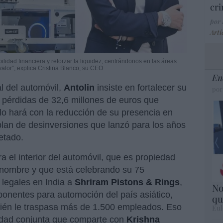
cri
por
Artí
ilidad financiera y reforzar la liquidez, centrándonos en las áreas
lor”, explica Cristina Blanco, su CEO
En
l del automóvil,
Antolin
insiste en fortalecer su
por
s pérdidas de 32,6 millones de euros que
 lo hará con la reducción de su presencia en
 plan de desinversiones que lanzó para los años
etado.
 el interior del automóvil, que es propiedad
a nombre y que está celebrando su 75
 legales en India a
Shriram Pistons & Rings
,
No
onentes para automoción del país asiático,
qu
bién le traspasa más de 1.500 empleados. Eso
Eul
iedad conjunta que comparte con
Krishna