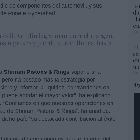
Is
 indio de componentes del automóvil, y sus
do
s de Pune e Hyderabad.
Ha
eu
Eul
móvil. Antolin logra mantener el margen,
os ingresos y pierde 32,6 millones, hasta
El
se
en
un
 a
Shriram Pistons & Rings
supone una
Eul
, pero ha pesado más la estrategia por
Ar
ciera y reforzar la liquidez, centrándonos en
puede aportar el mayor valor”, ha explicado
n. “Confiamos en que nuestras operaciones en
dad de Shriram Pistons & Rings”, ha añadido,
dicho país “su destacada contribución al éxito
bricante de componentes para el interior del