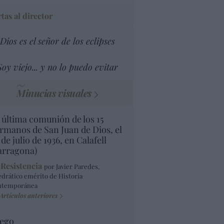
tas al director
Dios es el señor de los eclipses
Soy viejo... y no lo puedo evitar
Minucias visuales
 última comunión de los 15
rmanos de San Juan de Dios, el
 de julio de 1936, en Calafell
arragona)
 Resistencia
por Javier Paredes,
edrático emérito de Historia
ntemporánea
Artículos anteriores
ego