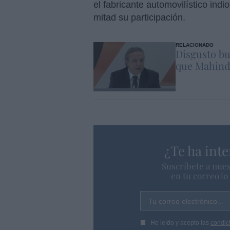
el fabricante automovilístico indi
mitad su participación.
RELACIONADO
Disgusto bu
que Mahindr
¿Te ha inte
Suscríbete a nues
en tu correo l
Tu correo electrónico...
He leído y acepto las
condic