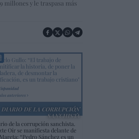
9 millones y le traspasa más
elo Gullo: “El trabajo de
itificar la historia, de poner la
dadera, de desmontar la
ificación, es un trabajo cristiano"
Hispanidad
ulos anteriores
DIARIO DE LA CORRUPCIÓN
SANCHISTA
rio de la corrupción sanchista.
te Oír se manifiesta delante de
Mareta: “Pedro Sánchez es un