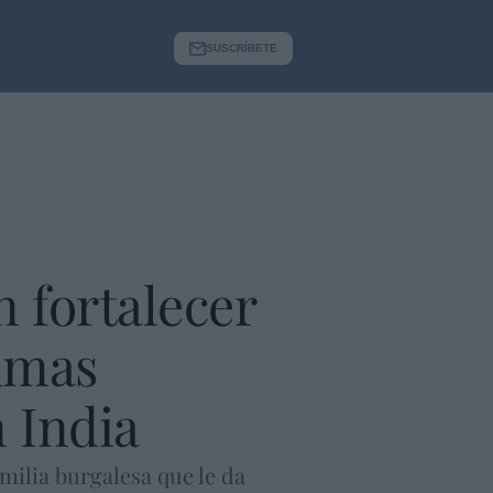
SUSCRÍBETE
n fortalecer
timas
n India
milia burgalesa que le da