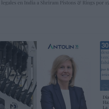
legales en India a Shriram Pistons & Rings por 15
Marc
desm
ver
fals
por 
Artíc
Dia
Haz
La 