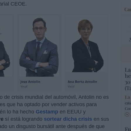
sarial CEOE.
Car
La
he
30
(T
La
o de crisis mundial del automóvil, Antolin no es
cat
es que ha optado por vender activos para
Co
ién lo ha hecho
Gestamp
en EEUU y
ve
sí está logrando
sortear dicha crisis
en sus
vado un disgusto bursátil ante después de que
Fu