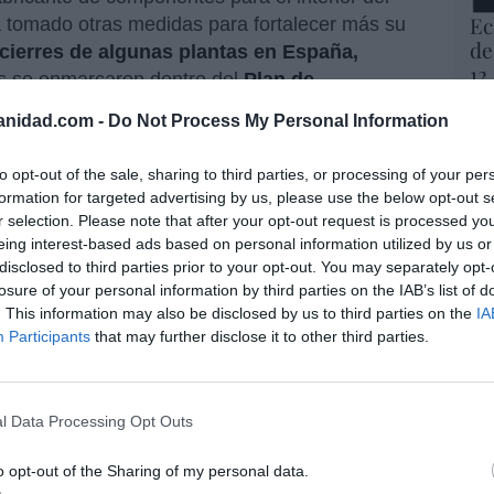
Ec
 tomado otras medidas para fortalecer más su
de
cierres de algunas plantas en España,
12
es se enmarcaron dentro del
Plan de
mi
023. Asimismo, hasta septiembre de 2024 había
His
anidad.com -
Do Not Process My Personal Information
(Austria) y había puesto fin a la producción de
 otras
desinversiones
, habiendo completado
Vo
to opt-out of the sale, sharing to third parties, or processing of your per
ra los años 2024 y 2025 (es decir, 119
hi
formation for targeted advertising by us, please use the below opt-out s
 150 millones). La pasada semana, coincidiendo
y 
r selection. Please note that after your opt-out request is processed y
op
tados de los nueve primeros meses del año,
eing interest-based ads based on personal information utilized by us or
pr
disclosed to third parties prior to your opt-out. You may separately opt-
pletado prácticamente el
plan de desinversión
Red
losure of your personal information by third parties on the IAB’s list of
los 150 millones previstos, y que preveía
. This information may also be disclosed by us to third parties on the
IA
a 2025. Además, hace unos meses recibió un
Participants
that may further disclose it to other third parties.
“S
ituto de Crédito Oficial (ICO) y cinco de sus
si
ab
po
l Data Processing Opt Outs
Es
Go
na en 2024: con menos ingresos y mayores
o opt-out of the Sharing of my personal data.
co
 pérdidas se elevan a 29 millones… y