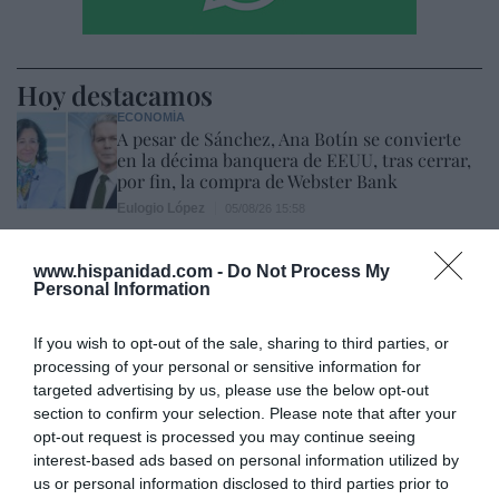
Hoy destacamos
ECONOMÍA
A pesar de Sánchez, Ana Botín se convierte
en la décima banquera de EEUU, tras cerrar,
por fin, la compra de Webster Bank
Eulogio López
05/08/26 15:58
ECONOMÍA
www.hispanidad.com -
Do Not Process My
SpaceX dispara ingresos y reduce pérdidas,
Personal Information
pero constata que fue sobreponderada
cuando salió a bolsa: cae un 29% desde el
debut
If you wish to opt-out of the sale, sharing to third parties, or
processing of your personal or sensitive information for
Cristina Martín
05/08/26 17:27
targeted advertising by us, please use the below opt-out
ECONOMÍA
section to confirm your selection. Please note that after your
El renting crece a mayor ritmo que las
opt-out request is processed you may continue seeing
matriculaciones en España y ya representa el
interest-based ads based on personal information utilized by
23% del total de automóviles
us or personal information disclosed to third parties prior to
Cristina Martín
05/08/26 17:31