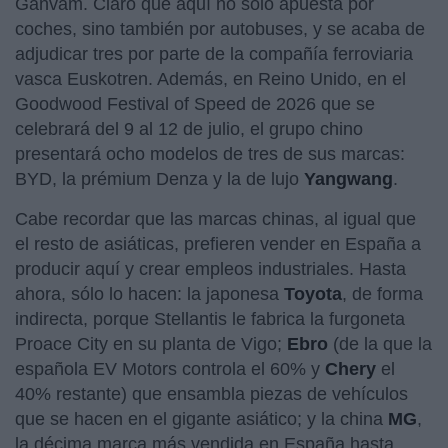
Ganvam. Claro que aquí no sólo apuesta por
coches, sino también por autobuses, y se acaba de
adjudicar tres por parte de la compañía ferroviaria
vasca Euskotren. Además, en Reino Unido, en el
Goodwood Festival of Speed de 2026 que se
celebrará del 9 al 12 de julio, el grupo chino
presentará ocho modelos de tres de sus marcas:
BYD, la prémium Denza y la de lujo
Yangwang
.
Cabe recordar que las marcas chinas, al igual que
el resto de asiáticas, prefieren vender en España a
producir aquí y crear empleos industriales. Hasta
ahora, sólo lo hacen: la japonesa
Toyota
, de forma
indirecta, porque Stellantis le fabrica la furgoneta
Proace City en su planta de Vigo;
Ebro
(de la que la
española EV Motors controla el 60% y
Chery
el
40% restante) que ensambla piezas de vehículos
que se hacen en el gigante asiático; y la china
MG
,
la décima marca más vendida en España hasta