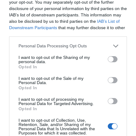
your opt-out. You may separately opt-out of the further
disclosure of your personal information by third parties on the
ECONOMÍA
IAB’s list of downstream participants. This information may
Los precios de la vivienda suben un 15,5% en
also be disclosed by us to third parties on the
IAB’s List of
julio y ya superan a los de la burbuja
Downstream Participants
that may further disclose it to other
inmobiliaria
third parties.
Rocío Orizaola
05/08/26 12:30
Personal Data Processing Opt Outs
ECONOMÍA
Toyota eleva previsiones y recomprará
acciones por 5.400 millones, tras elevar
I want to opt-out of the Sharing of my
personal data.
ingresos y beneficio
Opted In
Cristina Martín
05/08/26 16:00
I want to opt-out of the Sale of my
Personal Data.
SOCIEDAD
Opted In
Invasión de Ceuta. Vecinos denuncian la
violación en manada de una inmigrante
I want to opt-out of processing my
irregular menor de edad: “Hay testigos”
Personal Data for Targeted Advertising.
Opted In
Redacción
05/08/26 12:03
INTERNACIONAL
I want to opt-out of Collection, Use,
Vuelta a la cordura. Reino Unido obligará a
Retention, Sale, and/or Sharing of my
Personal Data that Is Unrelated with the
que los aseos o vestuarios sean utilizados en
Purposes for which it was collected.
función del sexo de nacimiento