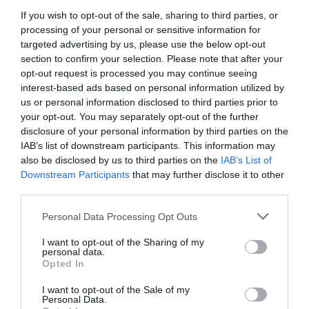
If you wish to opt-out of the sale, sharing to third parties, or
processing of your personal or sensitive information for
targeted advertising by us, please use the below opt-out
section to confirm your selection. Please note that after your
opt-out request is processed you may continue seeing
interest-based ads based on personal information utilized by
us or personal information disclosed to third parties prior to
your opt-out. You may separately opt-out of the further
disclosure of your personal information by third parties on the
IAB’s list of downstream participants. This information may
also be disclosed by us to third parties on the
IAB’s List of
Downstream Participants
that may further disclose it to other
third parties.
Personal Data Processing Opt Outs
Hoy destacamos
I want to opt-out of the Sharing of my
personal data.
ECONOMÍA
Opted In
Telefónica. Situación límite: bronca en Reino
Unido, el riesgo de deuda en el alero... y
I want to opt-out of the Sale of my
Enrique Goñi reivindica la Presidencia
Personal Data.