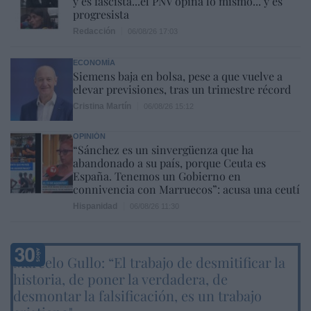
y es fascista...el PNV opina lo mismo... y es
progresista
Redacción
06/08/26 17:03
ECONOMÍA
Siemens baja en bolsa, pese a que vuelve a
elevar previsiones, tras un trimestre récord
Cristina Martín
06/08/26 15:12
OPINIÓN
“Sánchez es un sinvergüenza que ha
abandonado a su país, porque Ceuta es
España. Tenemos un Gobierno en
connivencia con Marruecos”: acusa una ceutí
Hispanidad
06/08/26 11:30
Marcelo Gullo: “El trabajo de desmitificar la
historia, de poner la verdadera, de
desmontar la falsificación, es un trabajo