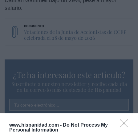
Damian Gammell bajó un 29%, pese a mayor
salario.
Votaciones de la Junta de Accionistas de CCEP
celebrada el 28 de mayo de 2026
¿Te ha interesado este artículo?
Suscríbete a nuestro newsletter y recibe cada dia
en tu correo lo más destacado de Hispanidad
Tu correo electrónico...
www.hispanidad.com -
Do Not Process My
Personal Information
He leído y acepto las
condiciones legales