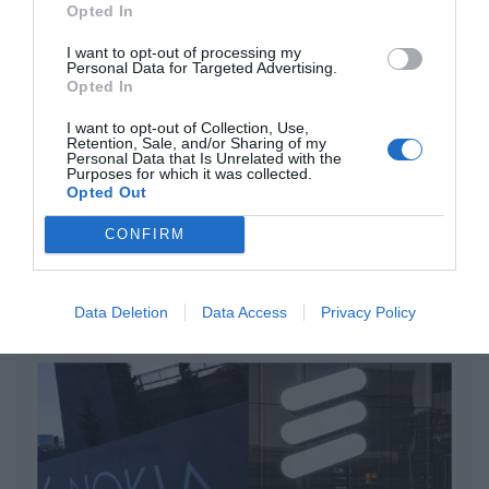
Opted In
DIARIO DE LA CORRUPCIÓN SANCHISTA
I want to opt-out of processing my
Personal Data for Targeted Advertising.
Diario de la corrupción sanchista. Hazte
Opted In
Oír se manifiesta delante de La Mareta:
I want to opt-out of Collection, Use,
“Pedro Sánchez es un criminal”
Retention, Sale, and/or Sharing of my
Personal Data that Is Unrelated with the
por Redacción
Purposes for which it was collected.
Opted Out
Artículos anteriores
CONFIRM
Opinión
Enormes minucias
Data Deletion
Data Access
Privacy Policy
por Eulogio López