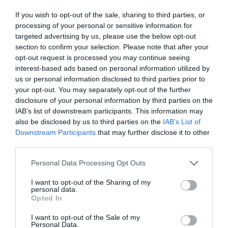
ECONOMÍA
If you wish to opt-out of the sale, sharing to third parties, or
El ‘gran’ logro del ministro Puente: los
processing of your personal or sensitive information for
usuarios de tren de alta velocidad caen un
targeted advertising by us, please use the below opt-out
15,5% hasta junio
section to confirm your selection. Please note that after your
Cristina Martín
07/08/26 12:37
opt-out request is processed you may continue seeing
SOCIEDAD
interest-based ads based on personal information utilized by
Ataque cristianófobo en la muy ‘woke’ ciudad
us or personal information disclosed to third parties prior to
de Nueva York: destrozan una imagen de la
your opt-out. You may separately opt-out of the further
Virgen María
disclosure of your personal information by third parties on the
Redacción
07/08/26 11:46
IAB’s list of downstream participants. This information may
also be disclosed by us to third parties on the
IAB’s List of
Downstream Participants
that may further disclose it to other
third parties.
Marcelo Gullo: “El trabajo de desmitificar la
historia, de poner la verdadera, de
Personal Data Processing Opt Outs
desmontar la falsificación, es un trabajo
I want to opt-out of the Sharing of my
cristiano"
personal data.
Opted In
por Hispanidad
Artículos anteriores
I want to opt-out of the Sale of my
Personal Data.