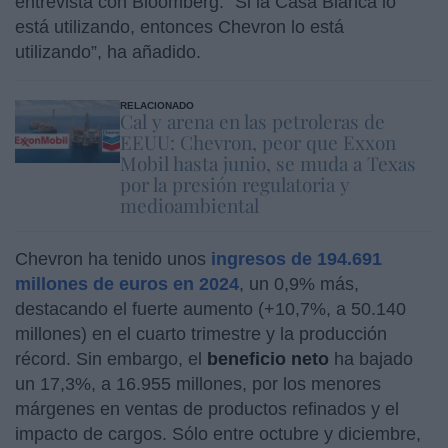
entrevista con Bloomberg. “Si la Casa Blanca lo
está utilizando, entonces Chevron lo está
utilizando”, ha añadido.
RELACIONADO
Cal y arena en las petroleras de
EEUU: Chevron, peor que Exxon
Mobil hasta junio, se muda a Texas
por la presión regulatoria y
medioambiental
Chevron ha tenido unos
ingresos de 194.691
millones de euros en 2024
, un 0,9% más,
destacando el fuerte aumento (+10,7%, a 50.140
millones) en el cuarto trimestre y la producción
récord. Sin embargo, el
beneficio neto
ha bajado
un 17,3%, a 16.955 millones, por los menores
márgenes en ventas de productos refinados y el
impacto de cargos. Sólo entre octubre y diciembre,