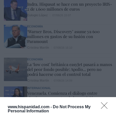
Indra. Hispasat se hace con un proyecto IRIS-
2 de 1.600 millones de euros
Eulogio López
07/08/26 15:07
ECONOMÍA
‘Warner Bros. Discovery’ asume ya 600
millones en gastos de su fusión con
Paramount
Cristina Martín
07/08/26 15:10
ECONOMÍA
La ‘low cost’ británica easyJet pasará a manos
del peor fondo posible: Apollo... pero no
podrá hacerse con el control total
Cristina Martín
07/08/26 14:09
INTERNACIONAL
Venezuela. Comienza el diálogo entre
chavismo y un sector de la oposición, pero
los venezolanos quieren a Corina
www.hispanidad.com -
Do Not Process My
José Ángel Gutiérrez
07/08/26 11:46
Personal Information