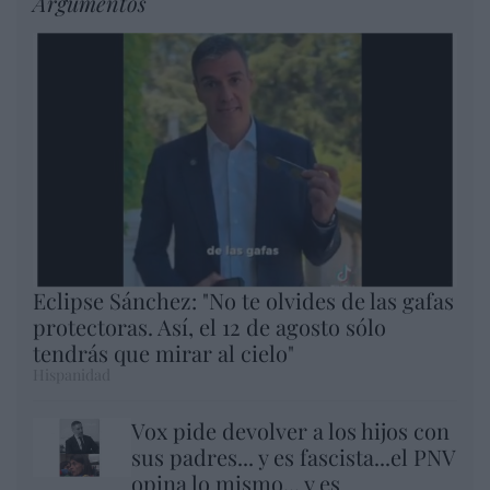
Argumentos
Eclipse Sánchez: "No te olvides de las gafas
protectoras. Así, el 12 de agosto sólo
tendrás que mirar al cielo"
Hispanidad
Vox pide devolver a los hijos con
sus padres... y es fascista...el PNV
opina lo mismo... y es