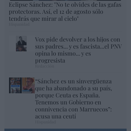
Eclipse Sánchez: "No te olvides de las gafas
protectoras. Así, el 12 de agosto sólo
tendrás que mirar al cielo"
Hispanidad
Vox pide devolver a los hijos con
sus padres... y es fascista...el PNV
opina lo mismo... y es
progresista
Redacción
“Sánchez es un sinvergüenza
que ha abandonado a su país,
porque Ceuta es España.
Tenemos un Gobierno en
connivencia con Marruecos”:
acusa una ceutí
Hispanidad