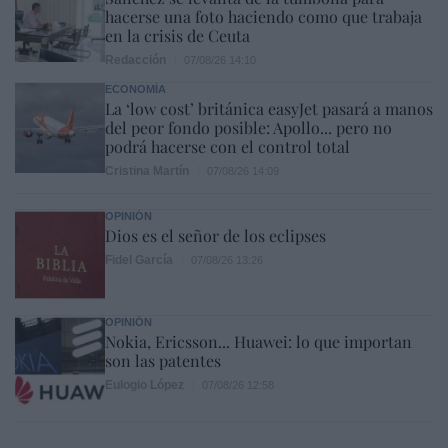
hacerse una foto haciendo como que trabaja
en la crisis de Ceuta
Redacción
07/08/26 14:10
ECONOMÍA
La ‘low cost’ británica easyJet pasará a manos
del peor fondo posible: Apollo... pero no
podrá hacerse con el control total
Cristina Martín
07/08/26 14:09
OPINIÓN
Dios es el señor de los eclipses
Fidel García
07/08/26 13:26
OPINIÓN
Nokia, Ericsson... Huawei: lo que importan
son las patentes
Eulogio López
07/08/26 12:58