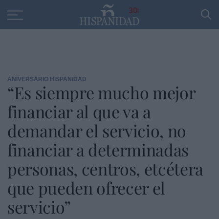
Educación
Entrevistas
PP
SANTANDER
R
30
ANIVERSARIO HISPANIDAD
“Es siempre mucho mejor
financiar al que va a
demandar el servicio, no
financiar a determinadas
personas, centros, etcétera
que pueden ofrecer el
servicio”