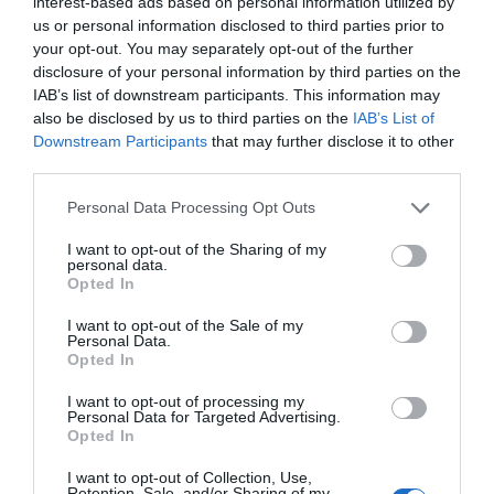
interest-based ads based on personal information utilized by
Enormes minucias
us or personal information disclosed to third parties prior to
your opt-out. You may separately opt-out of the further
por Eulogio López
disclosure of your personal information by third parties on the
IAB’s list of downstream participants. This information may
also be disclosed by us to third parties on the
IAB’s List of
Downstream Participants
that may further disclose it to other
third parties.
Personal Data Processing Opt Outs
I want to opt-out of the Sharing of my
personal data.
Opted In
I want to opt-out of the Sale of my
Personal Data.
Isabel Pantoja pierde dos pleitos con
Opted In
Hacienda por 700.000 euros... suma y
sigue
I want to opt-out of processing my
Personal Data for Targeted Advertising.
Eulogio López
Opted In
El IBEX 35 cerró la sesión del
I want to opt-out of Collection, Use,
Retention, Sale, and/or Sharing of my