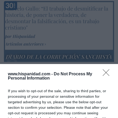
Marcelo Gullo: “El trabajo de desmitificar la
historia, de poner la verdadera, de
desmontar la falsificación, es un trabajo
cristiano"
por Hispanidad
Artículos anteriores
DIARIO DE LA CORRUPCIÓN SANCHISTA
Diario de la corrupción sanchista. Hazte
www.hispanidad.com -
Do Not Process My
Oír se manifiesta delante de La Mareta:
Personal Information
“Pedro Sánchez es un criminal”
por Redacción
If you wish to opt-out of the sale, sharing to third parties, or
processing of your personal or sensitive information for
Artículos anteriores
targeted advertising by us, please use the below opt-out
section to confirm your selection. Please note that after your
Opinión
opt-out request is processed you may continue seeing