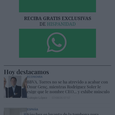
Hoy destacamos
ECONOMÍA
BBVA. Torres no se ha atrevido a acabar con
Onur Genç, mientras Rodríguez Soler le
exige que le nombre CEO... y exhibe músculo
Eulogio López
07/08/26 07:57
ESPAÑA
Sánchez se levanta de la tumbona para