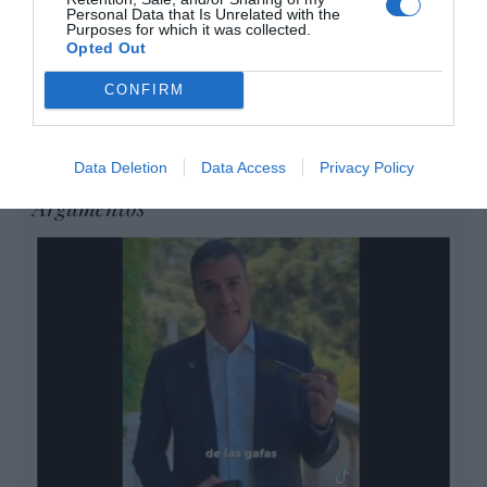
miércoles en los 20.057 puntos,
Personal Data that Is Unrelated with the
Purposes for which it was collected.
un nuevo récord
Opted Out
Eulogio López
CONFIRM
Ceuta. Nuestra Señora de África:
convertir al musulmán
Eulogio López
Data Deletion
Data Access
Privacy Policy
Argumentos