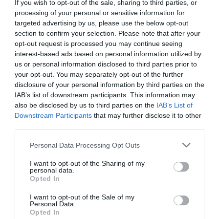
DIARIO DE LA CORRUPCIÓN SANCHISTA
If you wish to opt-out of the sale, sharing to third parties, or
processing of your personal or sensitive information for
Diario de la corrupción sanchista. Hazte
targeted advertising by us, please use the below opt-out
section to confirm your selection. Please note that after your
Oír se manifiesta delante de La Mareta:
opt-out request is processed you may continue seeing
“Pedro Sánchez es un criminal”
interest-based ads based on personal information utilized by
por Redacción
us or personal information disclosed to third parties prior to
your opt-out. You may separately opt-out of the further
Artículos anteriores
disclosure of your personal information by third parties on the
IAB’s list of downstream participants. This information may
Opinión
also be disclosed by us to third parties on the
IAB’s List of
Downstream Participants
that may further disclose it to other
Enormes minucias
third parties.
por Eulogio López
Personal Data Processing Opt Outs
I want to opt-out of the Sharing of my
personal data.
Opted In
I want to opt-out of the Sale of my
Personal Data.
Opted In