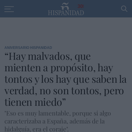
Educación
Entrevistas
PP
SANTANDER
R
30
ANIVERSARIO HISPANIDAD
“Hay malvados, que
mienten a propósito, hay
tontos y los hay que saben la
verdad, no son tontos, pero
tienen miedo”
"Eso es muy lamentable, porque si algo
caracterizaba a España, además de la
hidalguía, era el coraje".