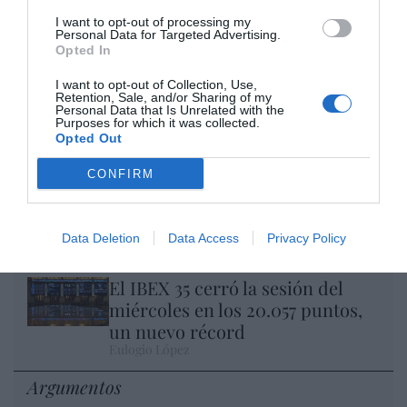
I want to opt-out of processing my
Personal Data for Targeted Advertising.
Opted In
I want to opt-out of Collection, Use,
Nokia, Ericsson... Huawei: lo que importan
Retention, Sale, and/or Sharing of my
Personal Data that Is Unrelated with the
son las patentes
Purposes for which it was collected.
Eulogio López
Opted Out
CONFIRM
Isabel Pantoja pierde dos pleitos
con Hacienda por 700.000
euros... suma y sigue
Data Deletion
Data Access
Privacy Policy
Eulogio López
El IBEX 35 cerró la sesión del
miércoles en los 20.057 puntos,
un nuevo récord
Eulogio López
Argumentos