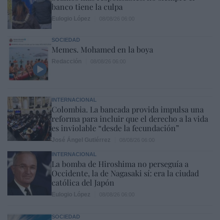
banco tiene la culpa
Eulogio López
08/08/26 06:00
SOCIEDAD
Memes. Mohamed en la boya
Redacción
08/08/26 06:00
INTERNACIONAL
Colombia. La bancada provida impulsa una
reforma para incluir que el derecho a la vida
es inviolable “desde la fecundación”
José Ángel Gutiérrez
08/08/26 06:00
INTERNACIONAL
La bomba de Hiroshima no perseguía a
Occidente, la de Nagasaki sí: era la ciudad
católica del Japón
Eulogio López
08/08/26 06:00
SOCIEDAD