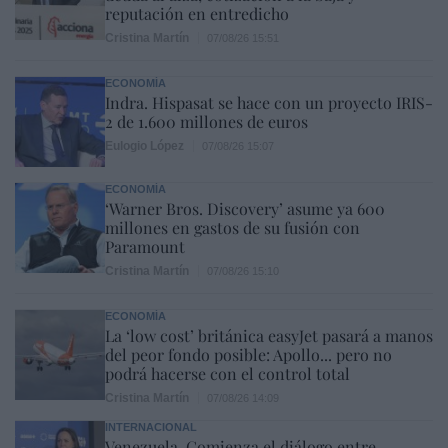
reputación en entredicho
Cristina Martín
07/08/26 15:51
ECONOMÍA
Indra. Hispasat se hace con un proyecto IRIS-
2 de 1.600 millones de euros
Eulogio López
07/08/26 15:07
ECONOMÍA
‘Warner Bros. Discovery’ asume ya 600
millones en gastos de su fusión con
Paramount
Cristina Martín
07/08/26 15:10
ECONOMÍA
La ‘low cost’ británica easyJet pasará a manos
del peor fondo posible: Apollo... pero no
podrá hacerse con el control total
Cristina Martín
07/08/26 14:09
INTERNACIONAL
Venezuela. Comienza el diálogo entre