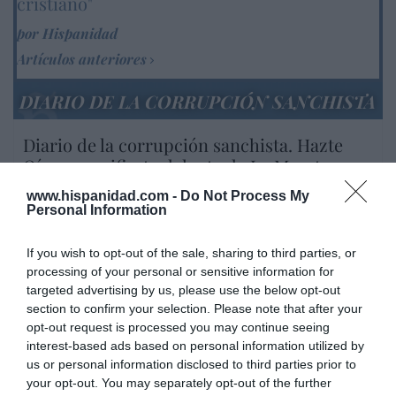
cristiano"
por Hispanidad
Artículos anteriores
DIARIO DE LA CORRUPCIÓN SANCHISTA
Diario de la corrupción sanchista. Hazte
Oír se manifiesta delante de La Mareta:
“Pedro Sánchez es un criminal”
www.hispanidad.com -
Do Not Process My
Personal Information
por Redacción
Artículos anteriores
If you wish to opt-out of the sale, sharing to third parties, or
processing of your personal or sensitive information for
Opinión
targeted advertising by us, please use the below opt-out
section to confirm your selection. Please note that after your
Enormes minucias
opt-out request is processed you may continue seeing
interest-based ads based on personal information utilized by
por Eulogio López
us or personal information disclosed to third parties prior to
your opt-out. You may separately opt-out of the further