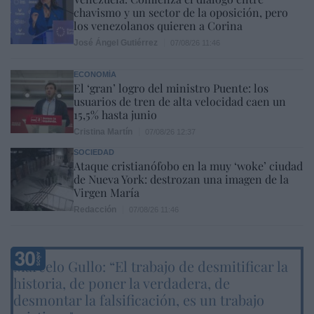
chavismo y un sector de la oposición, pero
los venezolanos quieren a Corina
José Ángel Gutiérrez
07/08/26 11:46
ECONOMÍA
El ‘gran’ logro del ministro Puente: los
usuarios de tren de alta velocidad caen un
15,5% hasta junio
Cristina Martín
07/08/26 12:37
SOCIEDAD
Ataque cristianófobo en la muy ‘woke’ ciudad
de Nueva York: destrozan una imagen de la
Virgen María
Redacción
07/08/26 11:46
Marcelo Gullo: “El trabajo de desmitificar la
historia, de poner la verdadera, de
desmontar la falsificación, es un trabajo