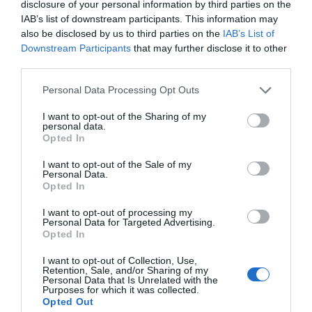
disclosure of your personal information by third parties on the
IAB’s list of downstream participants. This information may
also be disclosed by us to third parties on the
IAB’s List of
Downstream Participants
that may further disclose it to other
third parties.
Personal Data Processing Opt Outs
I want to opt-out of the Sharing of my
personal data.
Opted In
Nokia, Ericsson... Huawei: lo que importan
son las patentes
I want to opt-out of the Sale of my
Personal Data.
Eulogio López
Opted In
I want to opt-out of processing my
Isabel Pantoja pierde dos pleitos
Personal Data for Targeted Advertising.
con Hacienda por 700.000
Opted In
euros... suma y sigue
I want to opt-out of Collection, Use,
Eulogio López
Retention, Sale, and/or Sharing of my
Personal Data that Is Unrelated with the
Purposes for which it was collected.
El IBEX 35 cerró la sesión del
Opted Out