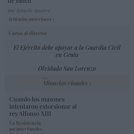
de Biden
por Ignacio Aguirre
Artículos anteriores
Cartas al director
El Ejército debe apoyar a la Guardia Civil
en Ceuta
Olvidado San Lorenzo
Minucias visuales
Cuando los masones
intentaron extorsionar al
rey Alfonso XIII
La Resistencia
por Javier Paredes