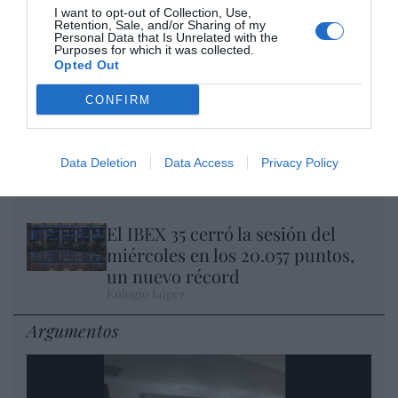
I want to opt-out of Collection, Use,
Retention, Sale, and/or Sharing of my
Personal Data that Is Unrelated with the
Nokia, Ericsson... Huawei: lo que importan
Purposes for which it was collected.
son las patentes
Opted Out
Eulogio López
CONFIRM
Isabel Pantoja pierde dos pleitos
con Hacienda por 700.000
Data Deletion
Data Access
Privacy Policy
euros... suma y sigue
Eulogio López
El IBEX 35 cerró la sesión del
miércoles en los 20.057 puntos,
un nuevo récord
Eulogio López
Argumentos