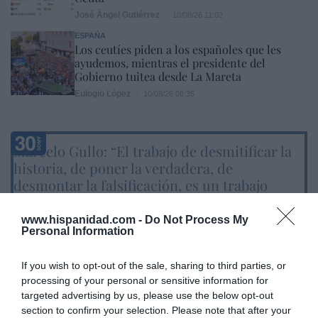
José Ángel Gutiérrez
10/08/26 11:02
ESPAÑA
Los ceutíes piden a los españoles que les
ayudemos, mientras el presidente del
Gobierno tuitea desde La Mareta
Eulogio López
10/08/26 08:35
Marcelo Gullo: “El trabajo de desmitificar la
historia, de poner la verdadera, de
desmontar la falsificación, es un trabajo
cristiano"
www.hispanidad.com -
Do Not Process My
por Hispanidad
Personal Information
Artículos anteriores
If you wish to opt-out of the sale, sharing to third parties, or
DIARIO DE LA CORRUPCIÓN SANCHISTA
processing of your personal or sensitive information for
targeted advertising by us, please use the below opt-out
section to confirm your selection. Please note that after your
Diario de la corrupción sanchista. Hazte