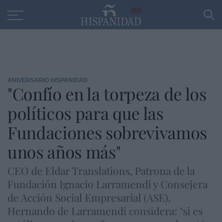
Educación
Entrevistas
PP
SANTANDER
R
30
ANIVERSARIO HISPANIDAD
"Confío en la torpeza de los
políticos para que las
Fundaciones sobrevivamos
unos años más"
CEO de Eldar Translations, Patrona de la
Fundación Ignacio Larramendi y Consejera
de Acción Social Empresarial (ASE),
Hernando de Larramendi considera: "si es