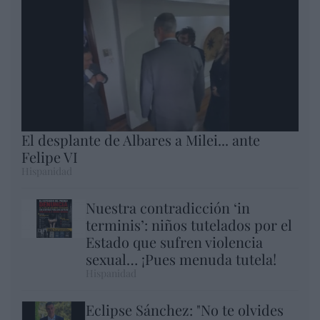
El desplante de Albares a Milei... ante
Felipe VI
Hispanidad
Nuestra contradicción ‘in
terminis’: niños tutelados por el
Estado que sufren violencia
sexual… ¡Pues menuda tutela!
Hispanidad
Eclipse Sánchez: "No te olvides