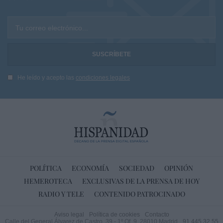
Tu correo electrónico...
He leído y acepto las
condiciones legales
POLÍTICA
ECONOMÍA
SOCIEDAD
OPINIÓN
HEMEROTECA
EXCLUSIVAS DE LA PRENSA DE HOY
RADIO Y TELE
CONTENIDO PATROCINADO
Aviso legal
Política de cookies
Contacto
Calle del General Álvarez de Castro, 39 - 1º Of. 9. 28010 Madrid
91 445 32 55