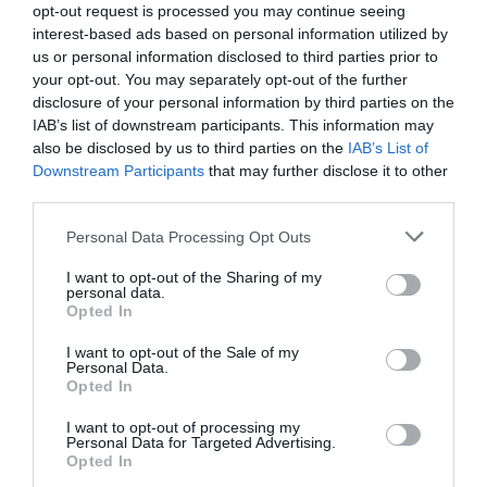
opt-out request is processed you may continue seeing
Oír se manifiesta delante de La Mareta:
interest-based ads based on personal information utilized by
“Pedro Sánchez es un criminal”
us or personal information disclosed to third parties prior to
your opt-out. You may separately opt-out of the further
por Redacción
disclosure of your personal information by third parties on the
Artículos anteriores
IAB’s list of downstream participants. This information may
also be disclosed by us to third parties on the
IAB’s List of
Opinión
Downstream Participants
that may further disclose it to other
third parties.
Enormes minucias
Personal Data Processing Opt Outs
por Eulogio López
I want to opt-out of the Sharing of my
personal data.
Opted In
I want to opt-out of the Sale of my
Personal Data.
Opted In
I want to opt-out of processing my
Personal Data for Targeted Advertising.
Opted In