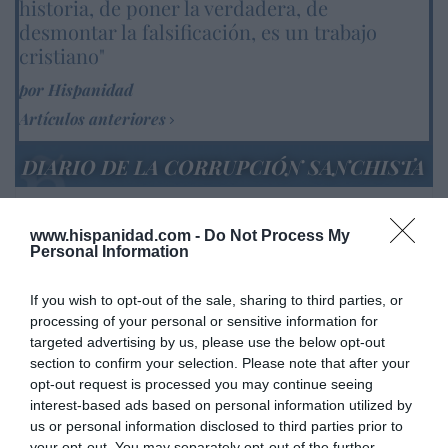
historia, de poner la verdadera, de
desmontar la falsificación, es un trabajo
cristiano"
por Hispanidad
Artículos anteriores
DIARIO DE LA CORRUPCIÓN SANCHISTA
Diario de la corrupción sanchista. Hazte
Oír se manifiesta delante de La Mareta:
www.hispanidad.com -
Do Not Process My
Personal Information
“Pedro Sánchez es un criminal”
por Redacción
If you wish to opt-out of the sale, sharing to third parties, or
processing of your personal or sensitive information for
Artículos anteriores
targeted advertising by us, please use the below opt-out
section to confirm your selection. Please note that after your
Opinión
opt-out request is processed you may continue seeing
interest-based ads based on personal information utilized by
Enormes minucias
us or personal information disclosed to third parties prior to
por Eulogio López
your opt-out. You may separately opt-out of the further