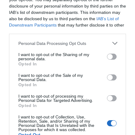
disclosure of your personal information by third parties on the
IAB’s list of downstream participants. This information may
also be disclosed by us to third parties on the
IAB’s List of
Downstream Participants
that may further disclose it to other
third parties.
Personal Data Processing Opt Outs
I want to opt-out of the Sharing of my
personal data.
Opted In
I want to opt-out of the Sale of my
Nokia, Ericsson... Huawei: lo que importan
Personal Data.
Opted In
son las patentes
Eulogio López
I want to opt-out of processing my
Personal Data for Targeted Advertising.
Opted In
Isabel Pantoja pierde dos pleitos
con Hacienda por 700.000
I want to opt-out of Collection, Use,
Retention, Sale, and/or Sharing of my
euros... suma y sigue
Personal Data that Is Unrelated with the
Eulogio López
Purposes for which it was collected.
Opted Out