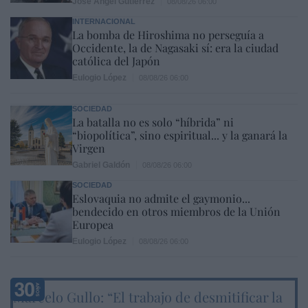
José Ángel Gutiérrez
08/08/26 06:00
INTERNACIONAL
La bomba de Hiroshima no perseguía a
Occidente, la de Nagasaki sí: era la ciudad
católica del Japón
Eulogio López
08/08/26 06:00
SOCIEDAD
La batalla no es solo “híbrida” ni
“biopolítica”, sino espiritual... y la ganará la
Virgen
Gabriel Galdón
08/08/26 06:00
SOCIEDAD
Eslovaquia no admite el gaymonio...
bendecido en otros miembros de la Unión
Europea
Eulogio López
08/08/26 06:00
Marcelo Gullo: “El trabajo de desmitificar la