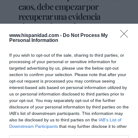
caos, debe empezar por
recuperar una evidencia
elemental: España no pertenece a
ningún Gobierno
www.hispanidad.com -
Do Not Process My
Personal Information
If you wish to opt-out of the sale, sharing to third parties, or
Lo sexto es
fortalecer los espacios intermedios
processing of your personal or sensitive information for
de la sociedad
: asociaciones, medios libres,
targeted advertising by us, please use the below opt-out
universidades, academias, colegios profesionales,
section to confirm your selection. Please note that after your
fundaciones, círculos culturales, familias y
opt-out request is processed you may continue seeing
comunidades locales. Allí donde la sociedad se
interest-based ads based on personal information utilized by
us or personal information disclosed to third parties prior to
organiza libremente, el poder encuentra límites. Allí
your opt-out. You may separately opt-out of the further
donde todo depende del Estado, la ciudadanía se
disclosure of your personal information by third parties on the
vuelve más dócil y vulnerable. Una sociedad civil
IAB’s list of downstream participants. This information may
fuerte es aquella que no espera permiso para
also be disclosed by us to third parties on the
IAB’s List of
pensar, publicar, discrepar, reunirse y defender lo
Downstream Participants
that may further disclose it to other
third parties.
común, Una sociedad bien vertebrada es un seguro