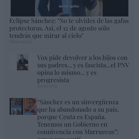
Eclipse Sánchez: "No te olvides de las gafas
protectoras. Así, el 12 de agosto sólo
tendrás que mirar al cielo"
Hispanidad
Vox pide devolver a los hijos con
sus padres... y es fascista...el PNV
opina lo mismo... y es
progresista
Redacción
“Sánchez es un sinvergüenza
que ha abandonado a su país,
porque Ceuta es España.
Tenemos un Gobierno en
connivencia con Marruecos”:
acusa una ceutí