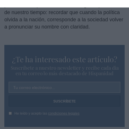
pendiente. Y quizá sea también la gran oportunidad
de nuestro tiempo: recordar que cuando la política
olvida a la nación, corresponde a la sociedad volver
a pronunciar su nombre con claridad.
¿Te ha interesado este artículo?
Suscríbete a nuestro newsletter y recibe cada dia
en tu correo lo más destacado de Hispanidad
Tu correo electrónico...
He leído y acepto las
condiciones legales