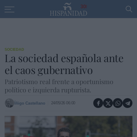
Educación
Entrevistas
PP
SANTANDER
R
30
SOCIEDAD
La sociedad española ante
el caos gubernativo
Patriotismo real frente a oportunismo
político e izquierda rupturista.
24/05/26 06:00
Íñigo Castellano