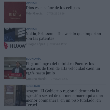
OPINIÓN
Dios es el señor de los eclipses
Fidel García
07/08/26 13:26
OPINIÓN
Nokia, Ericsson... Huawei: lo que importan
son las patentes
Eulogio López
07/08/26 12:58
ECONOMÍA
El ‘gran’ logro del ministro Puente: los
usuarios de tren de alta velocidad caen un
15,5% hasta junio
Cristina Martín
07/08/26 12:37
SOCIEDAD
Aragón. El Gobierno regional denuncia la
agresión sexual de un mena marroquí a una
menor compañera, en un piso tutelado, en
Teruel