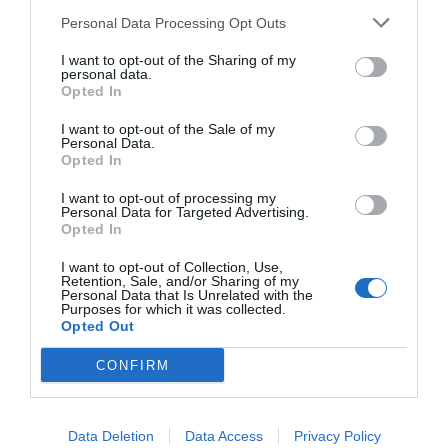
frente a intentos de fragmentarla.
Personal Data Processing Opt Outs
España por tanto necesita una
reacción serena,
I want to opt-out of the Sharing of my
firme y profunda.
No una explosión de ira
personal data.
Opted In
pasajera, sino una recuperación de dignidad. No
una mera sustitución de siglas, sino una
I want to opt-out of the Sale of my
Personal Data.
reconstrucción del sentido nacional. No se trata solo
Opted In
de cambiar un Gobierno, sino de impedir que
I want to opt-out of processing my
cualquier Gobierno pueda administrar España como
Personal Data for Targeted Advertising.
si fuera una propiedad del poder. La nación no es
Opted In
botín, ni moneda de cambio, ni decorado
I want to opt-out of Collection, Use,
sentimental. Es una comunidad histórica de
Retention, Sale, and/or Sharing of my
Personal Data that Is Unrelated with the
ciudadanos libres que merece ser servida con
Purposes for which it was collected.
lealtad.
Opted Out
Frente al caos gubernativo,
la sociedad civil
CONFIRM
española debe abandonar la resignación.
Debe
exigir verdad, ley, igualdad, memoria, instituciones
Data Deletion
Data Access
Privacy Policy
independientes y sentido de Estado. Esa es la tarea