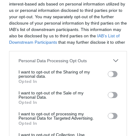
interest-based ads based on personal information utilized by
us or personal information disclosed to third parties prior to
your opt-out. You may separately opt-out of the further
disclosure of your personal information by third parties on the
IAB’s list of downstream participants. This information may
Hoy destacamos
also be disclosed by us to third parties on the
IAB’s List of
ESPAÑA
Downstream Participants
that may further disclose it to other
Yolanda Díaz, el penúltimo fiasco del
third parties.
Gobierno Sánchez, escaso en reputación e
influencia internacional: se conforma con
Personal Data Processing Opt Outs
ser la número dos de la OIT
Cristina Martín
06/08/26 12:41
I want to opt-out of the Sharing of my
personal data.
Opted In
ECONOMÍA
La matriz de la china MG dispara ingresos
I want to opt-out of the Sale of my
(+59%) y ventas (+47%) en España, pero
Personal Data.
reduce por primera vez su beneficio
Opted In
Cristina Martín
06/08/26 14:18
I want to opt-out of processing my
Personal Data for Targeted Advertising.
SOCIEDAD
India. Simpatizantes del partido gobernante
Opted In
de Narendra Modi hostigan a un sacerdote
católico
I want to opt-out of Collection, Use,