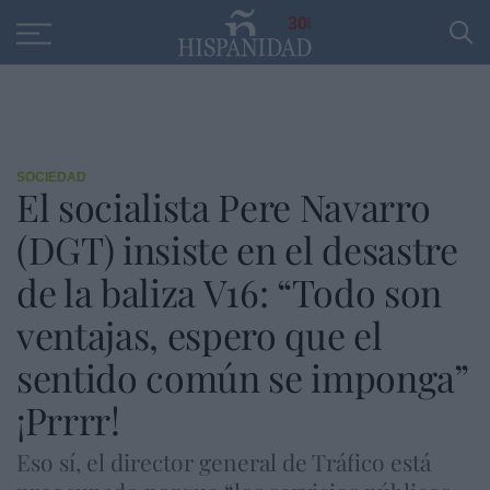
Educación
Entrevistas
PP
SANTANDER
R
30
SOCIEDAD
El socialista Pere Navarro
(DGT) insiste en el desastre
de la baliza V16: “Todo son
ventajas, espero que el
sentido común se imponga”
¡Prrrr!
Eso sí, el director general de Tráfico está