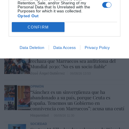
Retention, Sale, and/or Sharing of my
Redacción
06/08/26 14:09
Personal Data that Is Unrelated with the
Purposes for which it was collected.
Opted Out
OPINIÓN
¿El Superior interés el menor o el superior
CONFIRM
interés de la madre del menor?
Carlos Aurelio Caldito
06/08/26 13:36
Data Deletion
Data Access
Privacy Policy
ESPAÑA
Vox se une a Sumar y Podemos (insólito) y
rechaza que Marruecos sea anfitriona del
Mundial 2030: "No es un socio fiable"
José Ángel Gutiérrez
06/08/26 13:53
OPINIÓN
“Sánchez es un sinvergüenza que ha
abandonado a su país, porque Ceuta es
España. Tenemos un Gobierno en
connivencia con Marruecos”: acusa una ceutí
Hispanidad
06/08/26 11:30
SOCIEDAD