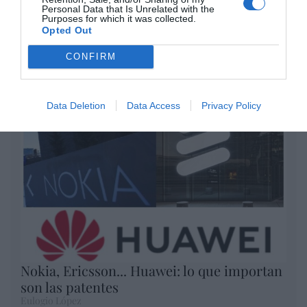
Artículos anteriores
Personal Data that Is Unrelated with the
Purposes for which it was collected.
Opted Out
Opinión
CONFIRM
Enormes minucias
por Eulogio López
Data Deletion
Data Access
Privacy Policy
Nokia, Ericsson... Huawei: lo que importan
son las patentes
Eulogio López