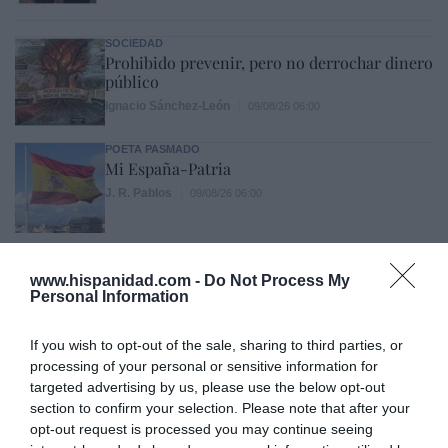
SOCIEDAD
Prohibido prevenir, pero no derrochar dinero
público
Ignacio Sánchez-León
09/08/26 06:00
POETA PASMADO
Mi España-Patria
J. R. Pablos
09/08/26 06:00
INTERNACIONAL
www.hispanidad.com -
Do Not Process My
Primarias presidenciales demócratas 2028. El
Personal Information
icono LGTBIQ+ Pete Buttigieg regresa a
escena y lo hace con las peores propuestas de
If you wish to opt-out of the sale, sharing to third parties, or
Biden
processing of your personal or sensitive information for
Ignacio Aguirre
09/08/26 06:00
targeted advertising by us, please use the below opt-out
SOCIEDAD
section to confirm your selection. Please note that after your
Los cambios del Papa León XIV: lentos pero
opt-out request is processed you may continue seeing
acertados