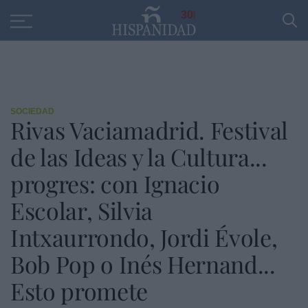
Educación
Entrevistas
PP
SANTANDER
R
30
SOCIEDAD
Rivas Vaciamadrid. Festival
de las Ideas y la Cultura...
progres: con Ignacio
Escolar, Silvia
Intxaurrondo, Jordi Évole,
Bob Pop o Inés Hernand...
Esto promete