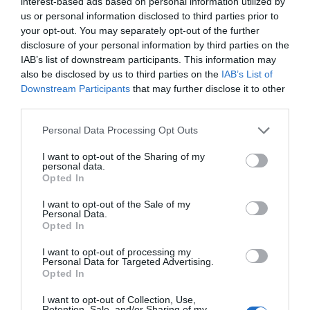
interest-based ads based on personal information utilized by
Eulogio López
09/08/26 06:00
us or personal information disclosed to third parties prior to
your opt-out. You may separately opt-out of the further
disclosure of your personal information by third parties on the
IAB’s list of downstream participants. This information may
Marcelo Gullo: “El trabajo de desmitificar la
also be disclosed by us to third parties on the
IAB’s List of
Downstream Participants
that may further disclose it to other
historia, de poner la verdadera, de
third parties.
desmontar la falsificación, es un trabajo
cristiano"
Personal Data Processing Opt Outs
por Hispanidad
I want to opt-out of the Sharing of my
personal data.
Artículos anteriores
Opted In
DIARIO DE LA CORRUPCIÓN SANCHISTA
I want to opt-out of the Sale of my
Personal Data.
Opted In
Diario de la corrupción sanchista. Hazte
Oír se manifiesta delante de La Mareta:
I want to opt-out of processing my
Personal Data for Targeted Advertising.
“Pedro Sánchez es un criminal”
Opted In
por Redacción
I want to opt-out of Collection, Use,
Retention, Sale, and/or Sharing of my