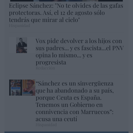
Eclipse Sánchez: "No te olvides de las gafas
protectoras. Así, el 12 de agosto sólo
tendrás que mirar al cielo"
Hispanidad
Vox pide devolver a los hijos con
sus padres... y es fascista...el PNV
opina lo mismo... y es
progresista
Redacción
“Sánchez es un sinvergüenza
que ha abandonado a su país,
porque Ceuta es España.
Tenemos un Gobierno en
connivencia con Marruecos”:
acusa una ceutí
Hispanidad