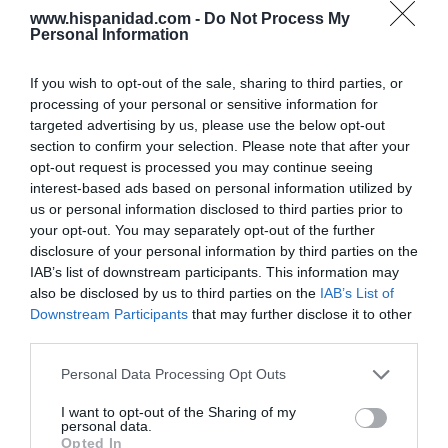
www.hispanidad.com -
Do Not Process My
Marcelo Gullo: “El trabajo de desmitificar la
Personal Information
historia, de poner la verdadera, de
desmontar la falsificación, es un trabajo
If you wish to opt-out of the sale, sharing to third parties, or
cristiano"
processing of your personal or sensitive information for
targeted advertising by us, please use the below opt-out
por Hispanidad
section to confirm your selection. Please note that after your
opt-out request is processed you may continue seeing
Artículos anteriores
interest-based ads based on personal information utilized by
us or personal information disclosed to third parties prior to
DIARIO DE LA CORRUPCIÓN SANCHISTA
your opt-out. You may separately opt-out of the further
disclosure of your personal information by third parties on the
Diario de la corrupción sanchista. Hazte
IAB’s list of downstream participants. This information may
Oír se manifiesta delante de La Mareta:
also be disclosed by us to third parties on the
IAB’s List of
“Pedro Sánchez es un criminal”
Downstream Participants
that may further disclose it to other
third parties.
por Redacción
Personal Data Processing Opt Outs
Artículos anteriores
I want to opt-out of the Sharing of my
Opinión
personal data.
Opted In