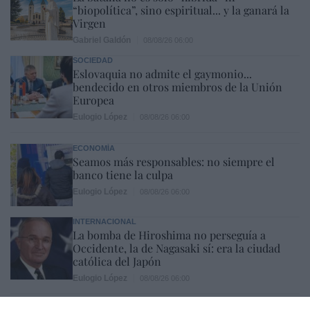
“biopolítica”, sino espiritual... y la ganará la
Virgen
Gabriel Galdón
08/08/26 06:00
SOCIEDAD
Eslovaquia no admite el gaymonio...
bendecido en otros miembros de la Unión
Europea
Eulogio López
08/08/26 06:00
ECONOMÍA
Seamos más responsables: no siempre el
banco tiene la culpa
Eulogio López
08/08/26 06:00
INTERNACIONAL
La bomba de Hiroshima no perseguía a
Occidente, la de Nagasaki sí: era la ciudad
católica del Japón
Eulogio López
08/08/26 06:00