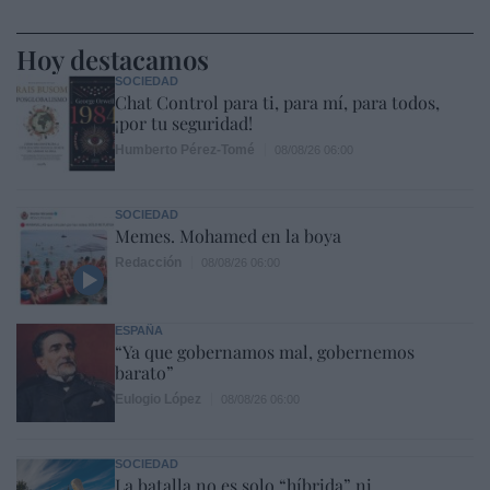
Hoy destacamos
SOCIEDAD
Chat Control para ti, para mí, para todos,
¡por tu seguridad!
Humberto Pérez-Tomé
08/08/26 06:00
SOCIEDAD
Memes. Mohamed en la boya
Redacción
08/08/26 06:00
ESPAÑA
“Ya que gobernamos mal, gobernemos
barato”
Eulogio López
08/08/26 06:00
SOCIEDAD
La batalla no es solo “híbrida” ni