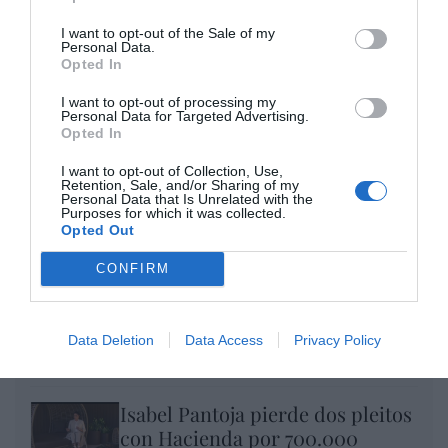
Enormes minucias
I want to opt-out of the Sale of my
Personal Data.
por Eulogio López
Opted In
I want to opt-out of processing my
Personal Data for Targeted Advertising.
Opted In
I want to opt-out of Collection, Use,
Retention, Sale, and/or Sharing of my
Personal Data that Is Unrelated with the
Purposes for which it was collected.
Opted Out
CONFIRM
Nokia, Ericsson... Huawei: lo que importan
son las patentes
Data Deletion
Data Access
Privacy Policy
Eulogio López
Isabel Pantoja pierde dos pleitos
con Hacienda por 700.000