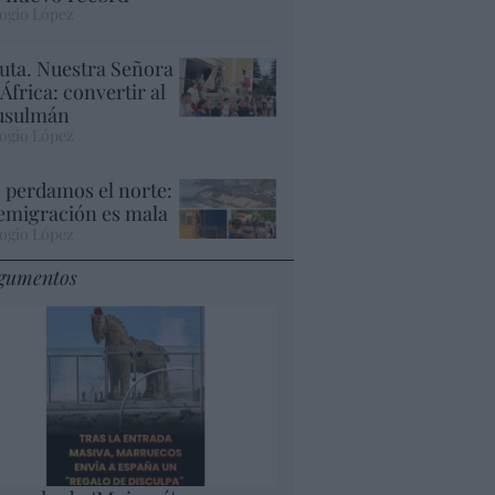
ogio López
uta. Nuestra Señora
 África: convertir al
sulmán
ogio López
 perdamos el norte:
 emigración es mala
ogio López
gumentos