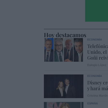
Hoy destacamos
ECONOMÍA
Telefónic
Unido, el
Goñi reiv
Eulogio López
ECONOMÍA
Disney cr
y hará m
Cristina Martín
ESPAÑA