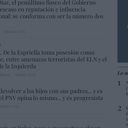
íaz, el penúltimo fiasco del Gobierno
escaso en reputación e influencia
onal: se conforma con ser la número dos
06/08/26 12:41
L
 De la Espriella toma posesión como
e, entre amenazas terroristas del ELN y el
de la Izquierda
Lo m
iérrez
06/08/26 12:35
evolver a los hijos con sus padres... y es
.el PNV opina lo mismo... y es progresista
6/08/26 17:03
aja en bolsa, pese a que vuelve a elevar