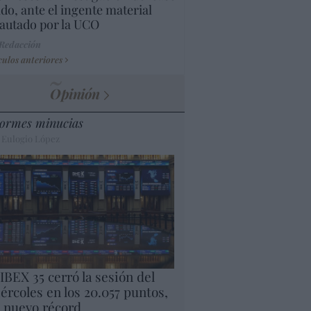
do, ante el ingente material
autado por la UCO
 Redacción
culos anteriores
Opinión
ormes minucias
 Eulogio López
 IBEX 35 cerró la sesión del
ércoles en los 20.057 puntos,
 nuevo récord