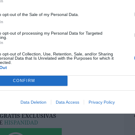
In
pr
ame
o opt-out of the Sale of my Personal Data.
por 
In
resado este artículo?
Artí
to opt-out of processing my Personal Data for Targeted
tro newsletter y recibe cada dia
ing.
o más destacado de Hispanidad
In
EEU
o opt-out of Collection, Use, Retention, Sale, and/or Sharing
ter
ersonal Data that Is Unrelated with the Purposes for which it
lected.
def
Out
iones legales
por 
Artí
CONFIRM
Car
Data Deletion
Data Access
Privacy Policy