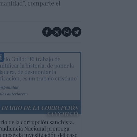
humanidad”, comparte el
elo Gullo: “El trabajo de
itificar la historia, de poner la
dadera, de desmontar la
ificación, es un trabajo cristiano"
Hispanidad
ulos anteriores
DIARIO DE LA CORRUPCIÓN
SANCHISTA
rio de la corrupción sanchista.
Audiencia Nacional prorroga
s meses la investigación del caso