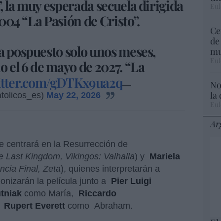
, la muy esperada secuela dirigida
Eul
2004 “La Pasión de Cristo”.
Ce
de
a pospuesto solo unos meses,
mu
Eul
o el 6 de mayo de 2027. “La
witter.com/gDTKx9ua2q
No
—
la
atolicos_es)
May 22, 2026
Eul
Ar
se centrará en la Resurrección de
e Last Kingdom, Vikingos: Valhalla
) y
Mariela
ncia Final, Zeta
), quienes interpretarán a
nizarán la película junto a
Pier Luigi
tniak
como María,
Riccardo
y
Rupert Everett
como
Abraham.