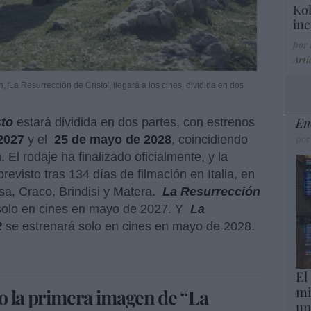
Kol
inc
por
Artí
 'La Resurrección de Cristo', llegará a los cines, dividida en dos
En
sto
estará dividida en dos partes, con estrenos
2027
y el
25 de mayo de 2028
, coincidiendo
por
El rodaje ha finalizado oficialmente, y la
evisto tras 134 días de filmación en Italia, en
a, Craco, Brindisi y Matera.
La Resurrección
solo en cines en mayo de 2027. Y
La
2
se estrenará solo en cines en mayo de 2028.
El
mi
o la primera imagen de “La
un