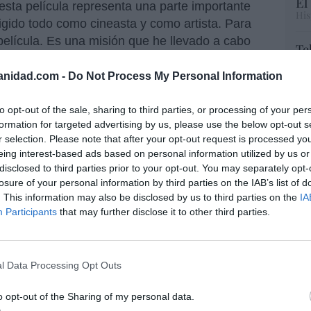
El
“esta película representa una parte importante
His
igido todo como cineasta y como artista. Para
elícula. Es una misión que he llevado a cabo
Te
ar la que creo que es la historia más
RT
umanidad”.
anidad.com -
Do Not Process My Personal Information
lo
Ce
 el director
Mel Gibson
dejara al mundo
li
to opt-out of the sale, sharing to third parties, or processing of your per
as últimas horas de Cristo de una manera tan
di
formation for targeted advertising by us, please use the below opt-out s
hu
 Un realismo que llevó a
La Pasión de Cristo
a
r selection. Please note that after your opt-out request is processed y
po
eing interest-based ads based on personal information utilized by us or
ra o subtitulada más taquillera en la historia
His
disclosed to third parties prior to your opt-out. You may separately opt-
actualmente, la película religiosa de mayor
losure of your personal information by third parties on the IAB’s list of
Cu
. This information may also be disclosed by us to third parties on the
IA
tu
Participants
that may further disclose it to other third parties.
Red
estrenará ‘La Pasión de Cristo:
n' el 18 de abril del año 2025, fecha que
l Data Processing Opt Outs
con el Viernes Santo
“E
o opt-out of the Sharing of my personal data.
pon