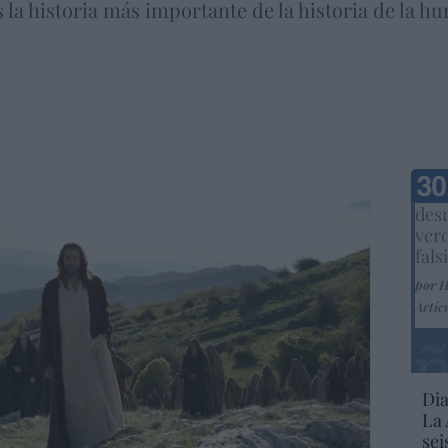
s la historia más importante de la historia de la 
Marc
desm
ver
fals
por 
Artíc
Dia
La 
sei