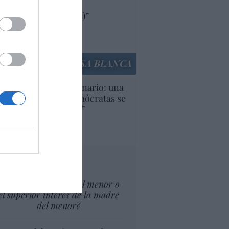
oductos y compañías
ricanas (y europeas)”
Ana Sánchez Arjona
culos anteriores
LA CASA BLANCA
U. Inquietante escenario: una
cera parte de los demócratas se
ine como “socialista”
Ignacio Aguirre
culos anteriores
tas al director
¿El Superior interés el menor o
el superior interés de la madre
del menor?