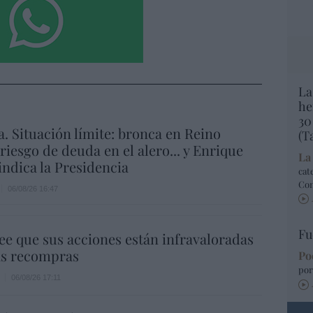
La
he
30
a. Situación límite: bronca en Reino
(T
 riesgo de deuda en el alero... y Enrique
La
indica la Presidencia
cat
Co
06/08/26 16:47
Fu
ee que sus acciones están infravaloradas
ás recompras
Po
por
06/08/26 17:11