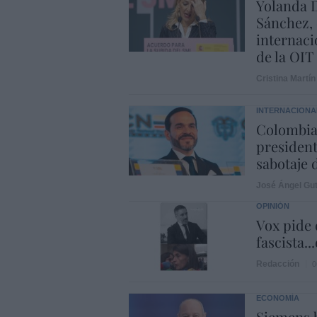
Yolanda D
Sánchez, 
internaci
de la OIT
Cristina Martín
INTERNACIONA
Colombia.
president
sabotaje 
José Ángel Gut
OPINIÓN
Vox pide d
fascista..
Redacción
0
ECONOMÍA
Siemens b