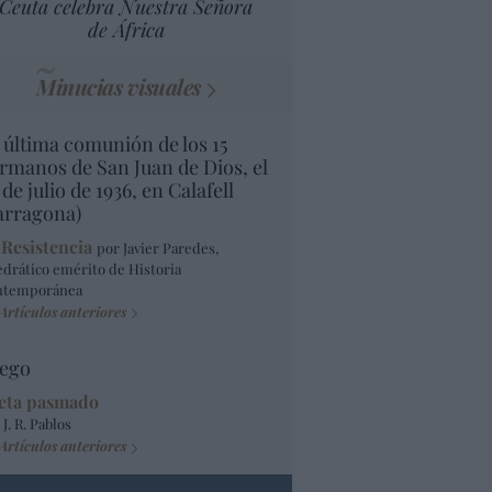
Ceuta celebra Nuestra Señora
de África
Minucias visuales
 última comunión de los 15
rmanos de San Juan de Dios, el
 de julio de 1936, en Calafell
arragona)
 Resistencia
por Javier Paredes,
edrático emérito de Historia
ntemporánea
Artículos anteriores
ego
eta pasmado
 J. R. Pablos
Artículos anteriores