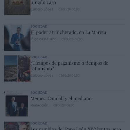
ningún caso
Eulogio López
09/08/26 06:00
SOCIEDAD
El poder atrincherado, en La Mareta
Íñigo castellano
09/08/26 06:00
SOCIEDAD
¿Tiempos de paganismo o tiempos de
satanismo?
Eulogio López
09/08/26 06:00
SOCIEDAD
Memes. Gandalf y el mediano
Redacción
09/08/26 06:00
SOCIEDAD
Los cambios del Papa León XIV: lentos pero