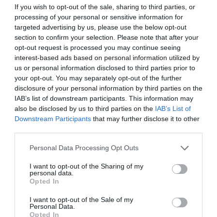
cristiano"
If you wish to opt-out of the sale, sharing to third parties, or
processing of your personal or sensitive information for
por Hispanidad
targeted advertising by us, please use the below opt-out
Artículos anteriores
section to confirm your selection. Please note that after your
opt-out request is processed you may continue seeing
DIARIO DE LA CORRUPCIÓN SANCHISTA
interest-based ads based on personal information utilized by
us or personal information disclosed to third parties prior to
your opt-out. You may separately opt-out of the further
Diario de la corrupción sanchista. Hazte
disclosure of your personal information by third parties on the
Oír se manifiesta delante de La Mareta:
IAB’s list of downstream participants. This information may
“Pedro Sánchez es un criminal”
also be disclosed by us to third parties on the
IAB’s List of
Downstream Participants
that may further disclose it to other
por Redacción
third parties.
Artículos anteriores
Personal Data Processing Opt Outs
Opinión
I want to opt-out of the Sharing of my
personal data.
Enormes minucias
Opted In
por Eulogio López
I want to opt-out of the Sale of my
Personal Data.
Opted In