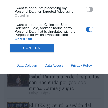
I want to opt-out of processing my
Personal Data for Targeted Advertising.
Opted In
I want to opt-out of Collection, Use,
Retention, Sale, and/or Sharing of my
Personal Data that Is Unrelated with the
Purposes for which it was collected.
Opted Out
CONFIRM
Nokia, Ericsson... Huawei: lo que importan
son las patentes
Eulogio López
Data Deletion
Data Access
Privacy Policy
Isabel Pantoja pierde dos pleitos
con Hacienda por 700.000
euros... suma y sigue
Eulogio López
El IBEX 35 cerró la sesión del