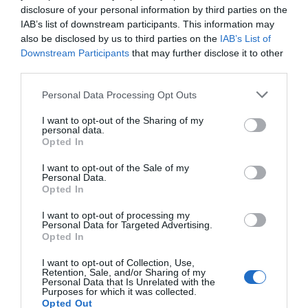
disclosure of your personal information by third parties on the
Hoy destacamos
IAB’s list of downstream participants. This information may
also be disclosed by us to third parties on the
IAB’s List of
ECONOMÍA
Downstream Participants
that may further disclose it to other
Telefónica. Situación límite: bronca en Reino
Unido, el riesgo de deuda en el alero... y
third parties.
Enrique Goñi reivindica la Presidencia
Personal Data Processing Opt Outs
Eulogio López
06/08/26 16:47
I want to opt-out of the Sharing of my
personal data.
ECONOMÍA
Disney cree que sus acciones están
Opted In
infravaloradas y hará más recompras
I want to opt-out of the Sale of my
Cristina Martín
06/08/26 17:11
Personal Data.
Opted In
ESPAÑA
Yolanda Díaz, el penúltimo fiasco del
I want to opt-out of processing my
Personal Data for Targeted Advertising.
Gobierno Sánchez, escaso en reputación e
Opted In
influencia internacional: se conforma con
ser la número dos de la OIT
I want to opt-out of Collection, Use,
Cristina Martín
Retention, Sale, and/or Sharing of my
06/08/26 12:41
Personal Data that Is Unrelated with the
Purposes for which it was collected.
Opted Out
INTERNACIONAL