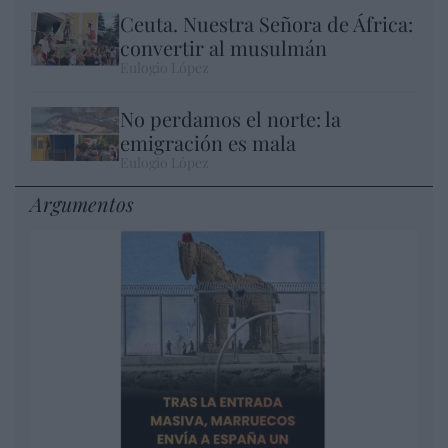
Ceuta. Nuestra Señora de África:
convertir al musulmán
Eulogio López
No perdamos el norte: la
emigración es mala
Eulogio López
Argumentos