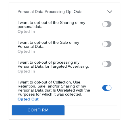
third parties.
Oír se manifiesta delante de La Mareta:
“Pedro Sánchez es un criminal”
Personal Data Processing Opt Outs
por Redacción
I want to opt-out of the Sharing of my
personal data.
Artículos anteriores
Opted In
Opinión
I want to opt-out of the Sale of my
Personal Data.
Opted In
Enormes minucias
I want to opt-out of processing my
por Eulogio López
Personal Data for Targeted Advertising.
Opted In
I want to opt-out of Collection, Use,
Retention, Sale, and/or Sharing of my
Personal Data that Is Unrelated with the
Purposes for which it was collected.
Opted Out
CONFIRM