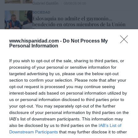
Gabriel Galdón
08/08/26 06:00
SOCIEDAD
Eslovaquia no admite el gaymonio...
bendecido en otros miembros de la Unión
Europea
Eulogio López
08/08/26 06:00
www.hispanidad.com -
Do Not Process My
Personal Information
Marcelo Gullo: “El trabajo de desmitificar la
If you wish to opt-out of the sale, sharing to third parties, or
processing of your personal or sensitive information for
historia, de poner la verdadera, de
targeted advertising by us, please use the below opt-out
desmontar la falsificación, es un trabajo
section to confirm your selection. Please note that after your
cristiano"
opt-out request is processed you may continue seeing
interest-based ads based on personal information utilized by
por Hispanidad
us or personal information disclosed to third parties prior to
Artículos anteriores
your opt-out. You may separately opt-out of the further
disclosure of your personal information by third parties on the
DIARIO DE LA CORRUPCIÓN SANCHISTA
IAB’s list of downstream participants. This information may
also be disclosed by us to third parties on the
IAB’s List of
Downstream Participants
that may further disclose it to other
Diario de la corrupción sanchista. Hazte