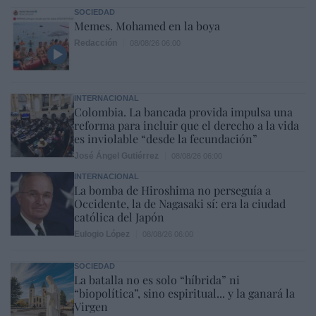
SOCIEDAD
Memes. Mohamed en la boya
Redacción
08/08/26 06:00
INTERNACIONAL
Colombia. La bancada provida impulsa una
reforma para incluir que el derecho a la vida
es inviolable “desde la fecundación”
José Ángel Gutiérrez
08/08/26 06:00
INTERNACIONAL
La bomba de Hiroshima no perseguía a
Occidente, la de Nagasaki sí: era la ciudad
católica del Japón
Eulogio López
08/08/26 06:00
SOCIEDAD
La batalla no es solo “híbrida” ni
“biopolítica”, sino espiritual... y la ganará la
Virgen