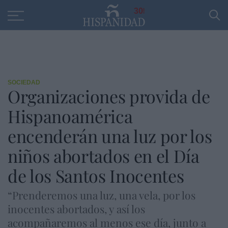
Educación
Entrevistas
PP
SANTANDER
R
30
SOCIEDAD
Organizaciones provida de
Hispanoamérica
encenderán una luz por los
niños abortados en el Día
de los Santos Inocentes
“Prenderemos una luz, una vela, por los
inocentes abortados, y así los
acompañaremos al menos ese día, junto a